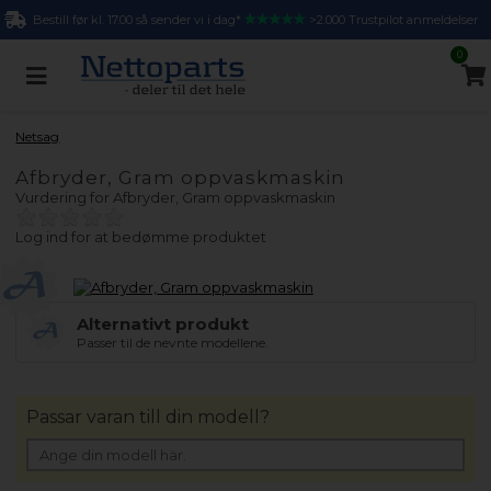
Bestill før kl. 17.00 så sender vi i dag*
>2.000 Trustpilot anmeldelser
0
Netsag
Afbryder, Gram oppvaskmaskin
Vurdering for
Afbryder, Gram oppvaskmaskin
Log ind for at bedømme produktet
Alternativt produkt
Passer til de nevnte modellene.
Passar varan till din modell?