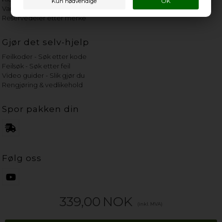
Vannets hardhetsgrad
Reservedeler etter merke
Gjør det selv-hjelp
Feilkoder - Søk etter kode
Feilsøk - Søk etter feil
Video guider - Slik gjør du
Rengjøring & vedlikehold
Spor pakken din
Følg oss
339,00
NOK
(inkl. MVA)