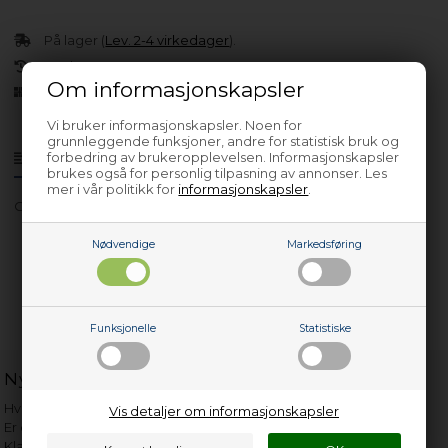
På lager (
Lev. 2-4 virkedager
).
30 dagers returrett
Om informasjonskapsler
Siden 2013
Vi bruker informasjonskapsler. Noen for
grunnleggende funksjoner, andre for statistisk bruk og
forbedring av brukeropplevelsen. Informasjonskapsler
Produktinfo
Spørsmål om varen?
brukes også for personlig tilpasning av annonser. Les
mer i vår politikk for
informasjonskapsler
.
OM-62-27 t
Nødvendige
Markedsføring
Funksjonelle
Statistiske
Nyttige lenker
Hvor gammelt er apparatet mitt?
Vis detaljer om informasjonskapsler
Er det verdt å reparere?
Klage på bassengrobot