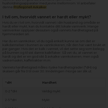
husholdningsapparater med jevne mellomrom. Vi anbefaler
denne
Profesjonell Avkalker
.
I tvil om, hvorvidt vannet er hardt eller mykt?
Hvis du er i tvil om, hvorvidt vannet i din husstand og område er
hardt eller mykt, kan du kontakte ditt lokale vannverk. Mange
vannverker opplyser dessuten også vannets hardhetsgrad på
hjemmesiden sin.
Har du en vannkoker, vil du også enkelt kunne se om det er
kalkdannelser i bunnen av vannkokeren, når den har vært brukt et
par ganger. Hvis det er kalk i vannet, vil det sette seg som belegg
på bunnen og til sist danne kalkflaker. Så vet du, at vannet er
hardt og det er en god idé å avkalke vannkokeren, men også
vaskemaskin, kaffetrakter m.m.
Vannets hardhetsgrad måles i tyske hardhetsgrader (°dH) og
skalaen går fra 0 til over 30. Inndelingen i Norge ser slik ut:
°dH
Hardhet
0-2 °dH
Veldig mykt
2-5 °dH
Mykt