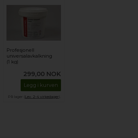
Profesjonell
universalavkalkning
(1 kg)
299,00
NOK
Legg i kurven
På lager (
Lev. 2-4 virkedager
).