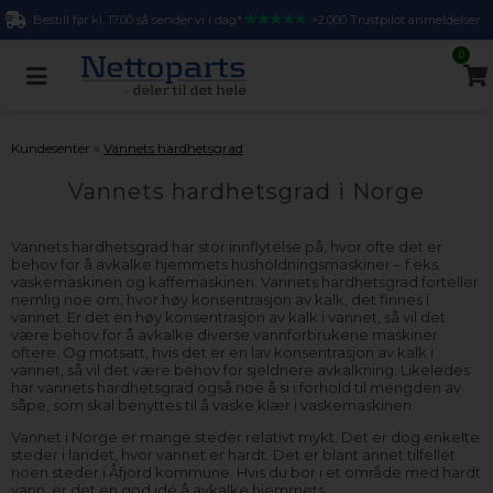
Bestill før kl. 17.00 så sender vi i dag*
>2.000 Trustpilot anmeldelser
0
»
Kundesenter
Vannets hardhetsgrad
Vannets hardhetsgrad i Norge
Vannets hardhetsgrad har stor innflytelse på, hvor ofte det er
behov for å avkalke hjemmets husholdningsmaskiner – f.eks.
vaskemaskinen og kaffemaskinen. Vannets hardhetsgrad forteller
nemlig noe om, hvor høy konsentrasjon av kalk, det finnes i
vannet. Er det en høy konsentrasjon av kalk i vannet, så vil det
være behov for å avkalke diverse vannforbrukene maskiner
oftere. Og motsatt, hvis det er en lav konsentrasjon av kalk i
vannet, så vil det være behov for sjeldnere avkalkning. Likeledes
har vannets hardhetsgrad også noe å si i forhold til mengden av
såpe, som skal benyttes til å vaske klær i vaskemaskinen.
Vannet i Norge er mange steder relativt mykt. Det er dog enkelte
steder i landet, hvor vannet er hardt. Det er blant annet tilfellet
noen steder i Åfjord kommune. Hvis du bor i et område med hardt
vann, er det en god idé å avkalke hjemmets