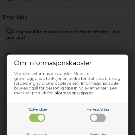
Etter kjøp
Q:
Jeg har ikke mottatt en ordrebekreftelse – hva
gjør jeg?
Q:
Jeg har glemt å hente pakken min på Post i butikk
Om informasjonskapsler
– hva skjer?
Vi bruker informasjonskapsler. Noen for
grunnleggende funksjoner, andre for statistisk bruk og
Q:
Når får jeg fakturaen min?
forbedring av brukeropplevelsen. Informasjonskapsler
brukes også for personlig tilpasning av annonser. Les
mer i vår politikk for
informasjonskapsler
.
Q:
Hvor kan jeg spore pakken min?
Nødvendige
Markedsføring
Q:
Hvordan returnerer jeg en vare?
Funksjonelle
Statistiske