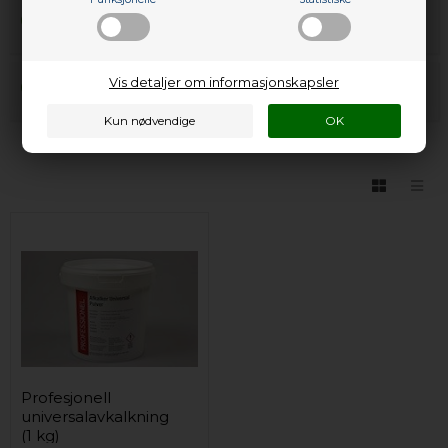
Q:
Når trekker dere pengene fra kontoen min?
Q:
Vis detaljer om informasjonskapsler
Kan jeg annullere ordren min?
Profesjonell
universalavkalkning
(1 kg)