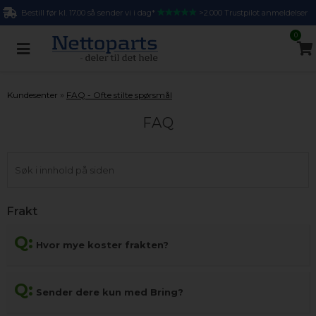
Bestill før kl. 17.00 så sender vi i dag*
>2.000 Trustpilot anmeldelser
0
»
Kundesenter
FAQ - Ofte stilte spørsmål
FAQ
Frakt
Q:
Hvor mye koster frakten?
Q:
Sender dere kun med Bring?