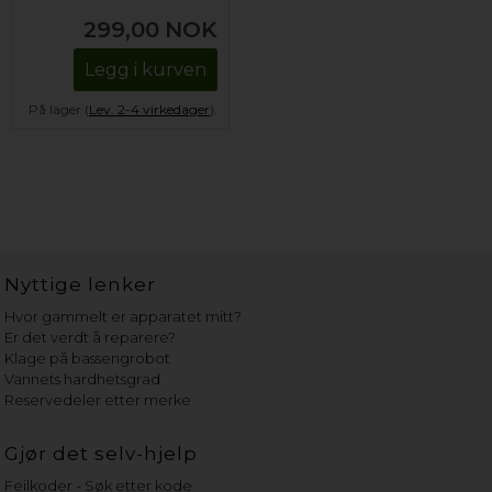
299,00
NOK
Legg i kurven
På lager (
Lev. 2-4 virkedager
).
Nyttige lenker
Hvor gammelt er apparatet mitt?
Er det verdt å reparere?
Klage på bassengrobot
Vannets hardhetsgrad
Reservedeler etter merke
Gjør det selv-hjelp
Feilkoder - Søk etter kode