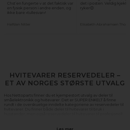
Chst’en fungerte v at det faktisk var
det i posten. Veldig kjekt 
en fysisk person i andre enden, og
ryker😊
ikke bare «tullesvar»!
Halfdan Nitter
Elisabeth Abrahamsen Thorb
HVITEVARER RESERVEDELER –
ET AV NORGES STØRSTE UTVALG
Hos Nettoparts finner du et kjempestort utvalg av deler til
småelektronikk og hvitevarer. Det er SUPER ENKELT å finne
rundt i de overskuelige inndelte kategoriene av reservedeler til
hvitevarer. Du finner både deler til hvitevarer til bruk i
husstander, men også reservedeler til hvitevarer til profesjonell
bruk i f.eks. institusjoner, storkjøkken og andre bedriftsmessige
rammer.
Les mer