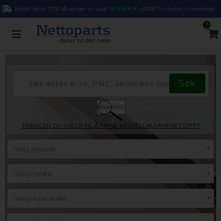
Bestill før kl. 17.00 så sender vi i dag*
>2.000 Trustpilot anmeldelser
0
TRENGER DU HJELP TIL Å FINNE MODELLNUMMERET DITT?
Velg apparat
Velg merke
Velg reservedel