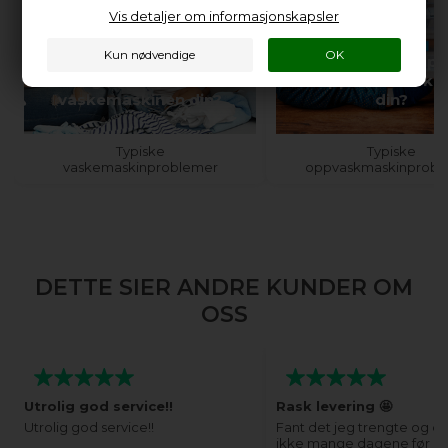
Vis detaljer om informasjonskapsler
Trenger du hjelp
Trenger du hjelp med
oppvaskmaskin
vaskemaskinen din?
din?
Typiske
Typiske
vaskemaskinproblemer
oppvaskmaskinprobl
DETTE SIER ANDRE KUNDER OM
OSS
Utrolig god service!!
Rask levering 🤩
Utrolig god service!!
Fant det jeg trengte og de
ikke mange dagene før j