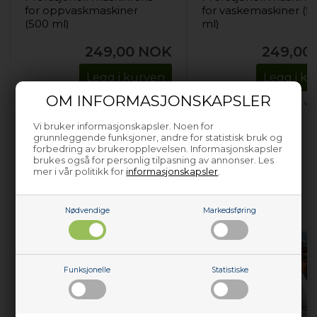
for oppvaskmaskiner
for vaskemaskiner (5
(500 ml)
ml)
249,00
NOK
249,00
Legg i kurven
Legg i k
OM INFORMASJONSKAPSLER
På lager. Levering 1–2 virkedager.
På lager. Levering 1–2 vi
Vi bruker informasjonskapsler. Noen for
grunnleggende funksjoner, andre for statistisk bruk og
forbedring av brukeropplevelsen. Informasjonskapsler
brukes også for personlig tilpasning av annonser. Les
mer i vår politikk for
informasjonskapsler
.
HJELP TIL Å REPARERE DINE
HVITEVARER
Nødvendige
Markedsføring
Funksjonelle
Statistiske