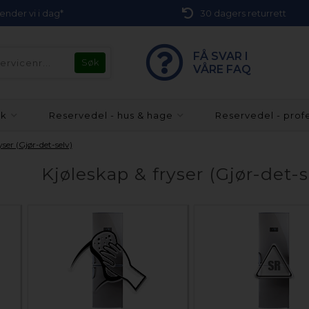
 sender vi i dag*
30 dagers returrett
FÅ SVAR I
VÅRE FAQ
kk
Reservedel - hus & hage
Reservedel - prof
yser (Gjør-det-selv)
Kjøleskap & fryser (Gjør-det-s