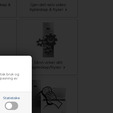
skap &
Gjør-det-selv video
Kjøleskap & fryser
rad
Sånn virker ditt
er
kjøleskap/fryser
tisk bruk og
lpasning av
Statistiske