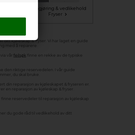
Rengjøring & vedlikehold
r
Fryser
 ditt kjøleskap & fryser. Vi har laget en guide
 gang med å reparere.
 via vår
feilsøk
finne en rekke av de typiske
e den riktige reservedelen. I vår guide
ummer, du skal bruke.
ert din reparasjon av kjøleskapet & fryseren er.
er en reparasjon av kjøleskap & fryser.
 finne reservedeler til reparasjon av kjøleskap
ner du gode råd til vedlikehold av ditt