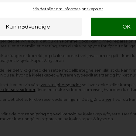
Vis detaljer om informasjonskapsler
Monteringstips
Bruksanvisninge
gjør det selv-hjelp, slik at du kan komme godt i gang med reparasjon av
ryser. Det er nemlig et par ting, som du skal ta høyde for, før du går i
ikke fungerer korrekt, og du ikke presist vet, hva som er galt - kan du
arasjon av kjøleskapet & fryseren.
del, er det viktig med den rette modellbetegnelsen, slik at du kan finn
n du se, hvor på kjøleskapet & fryseren typeskiltet sitter og hvilket n
ektet, kan du via våre
vanskelighetsgrader
se, hvor enkel eller komplis
r det selv-videoer
finne en rekke videoer, som viser, hvordan du utfør
s, er det blot at klikke reservedelen hjem. Det gjør du
her
, hvor du kan
på vår side om
rengjøring og vedlikehold
av kjøleskap & frysere. Her fin
fremover kan unngå en reparasjon av kjøleskapet & fryseren.