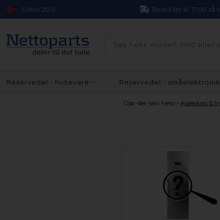
Siden 2013
Bestill før kl. 17.00 så
Reservedel - hvitevare
Reservedel - småelektroni
»
Gjør-det-selv hjelp
Kjøleskap & fr