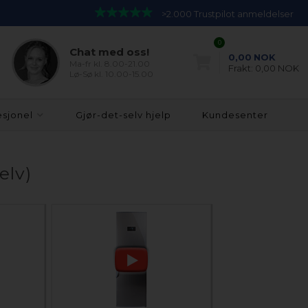
>2.000 Trustpilot anmeldelser
0
Chat med oss!
0,00
NOK
Ma-fr kl. 8.00-21.00
Frakt:
0,00 NOK
Lø-Sø kl. 10.00-15.00
esjonel
Gjør-det-selv hjelp
Kundesenter
elv)