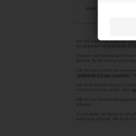
Hvor gammel er min
hvitevare?
Her på siden har vi samlet vår 
til reparasjon av kjøleskap & f
Dersom ditt kjøleskap & fryser 
feilene, før du starter med rep
Når du har bruk for en reserve
”køleskab & fryser typeskilt”
ka
Før at du kaster deg ut i prosj
Heretter kan du under våre
gø
Når du har forarbeidet på plas
& fryser.
Vi anbefaler, at du tar en titt 
kjøleskap & fryser, slik at du 