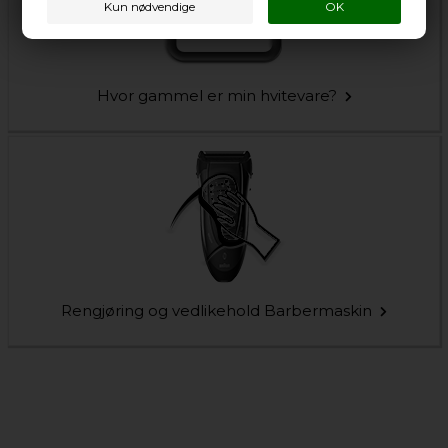
Hvor gammel er min hvitevare?
Rengjøring og vedlikehold Barbermaskin