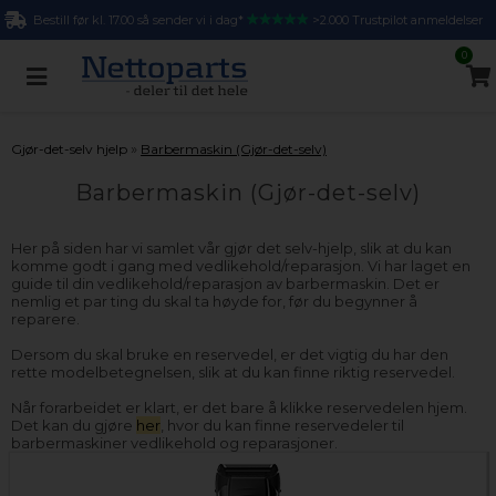
Bestill før kl. 17.00 så sender vi i dag*
>2.000 Trustpilot anmeldelser
0
»
Gjør-det-selv hjelp
Barbermaskin (Gjør-det-selv)
Barbermaskin (Gjør-det-selv)
Her på siden har vi samlet vår gjør det selv-hjelp, slik at du kan
komme godt i gang med vedlikehold/reparasjon. Vi har laget en
guide til din vedlikehold/reparasjon av barbermaskin. Det er
nemlig et par ting du skal ta høyde for, før du begynner å
reparere.
Dersom du skal bruke en reservedel, er det vigtig du har den
rette modelbetegnelsen, slik at du kan finne riktig reservedel.
Når forarbeidet er klart, er det bare å klikke reservedelen hjem.
Det kan du gjøre
her
, hvor du kan finne reservedeler til
barbermaskiner vedlikehold og reparasjoner.