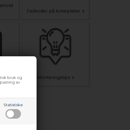
kehold
Feilkoder på kokeplater
 min
Monteringstips
tisk bruk og
lpasning av
Statistiske