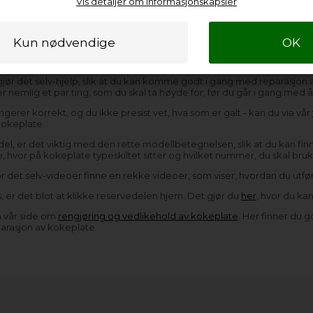
Vis detaljer om informasjonskapsler
gjør det selv-hjelp, slik at du kan komme godt i gang med reparasjon av
r nemlig et par ting, som du skal ta høyde for, før du går i gang med 
gerer korrekt, og du ikke presist vet, hva som er galt - kan du via vår
kokeplate.
del, er det viktig med den rette modellbetegnelsen, slik at du kan finn
e, hvor på kokeplate typeskiltet sitter og hvilket nummer, du skal bruk
 det selv-videoer finne en rekke videoer, som viser, hvordan du utfø
s, er det blot at klikke reservedelen hjem. Det gjør du
her
, hvor du ka
på vår side om
rengjøring og vedlikehold av kokeplate
. Her finner du g
arasjon av kokeplate.