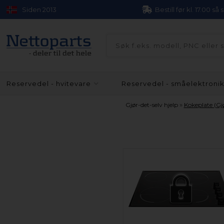
Siden 2013
Bestill før kl. 17.00 så
Reservedel - hvitevare
Reservedel - småelektroni
»
Gjør-det-selv hjelp
Kokeplate (Gjø