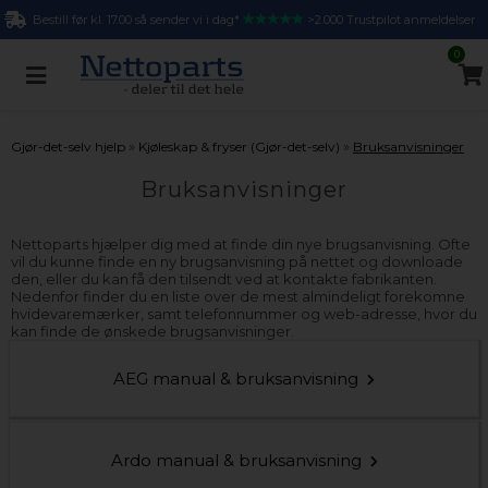
Bestill før kl. 17.00 så sender vi i dag*
>2.000 Trustpilot anmeldelser
0
»
»
Gjør-det-selv hjelp
Kjøleskap & fryser (Gjør-det-selv)
Bruksanvisninger
Bruksanvisninger
Nettoparts hjælper dig med at finde din nye brugsanvisning. Ofte
vil du kunne finde en ny brugsanvisning på nettet og downloade
den, eller du kan få den tilsendt ved at kontakte fabrikanten.
Nedenfor finder du en liste over de mest almindeligt forekomne
hvidevaremærker, samt telefonnummer og web-adresse, hvor du
kan finde de ønskede brugsanvisninger.
AEG manual & bruksanvisning
Ardo manual & bruksanvisning