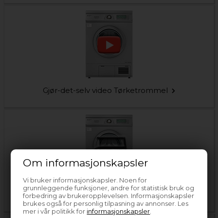
Gjør-det-selv video Tørketrommel
Om informasjonskapsler
Vi bruker informasjonskapsler. Noen for
grunnleggende funksjoner, andre for statistisk bruk og
Symboler på tørketrommel
forbedring av brukeropplevelsen. Informasjonskapsler
brukes også for personlig tilpasning av annonser. Les
mer i vår politikk for
informasjonskapsler
.