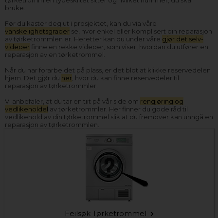
tørketrommlen typeskiltet sitter og hvilket nummer, du skal
bruke.
Før du kaster deg ut i prosjektet, kan du via våre
vanskelighetsgrader
se, hvor enkel eller komplisert din reparasjon
av tørketrommlen er. Heretter kan du under våre
gjør det selv-
videoer
finne en rekke videoer, som viser, hvordan du utfører en
reparasjon av en tørketrommel.
Når du har forarbeidet på plass, er det blot at klikke reservedelen
hjem. Det gjør du
her
, hvor du kan finne reservedeler til
reparasjon av tørketrommler.
Vi anbefaler, at du tar en tiit på vår side om
rengjøring og
vedlikeholdel
av tørketrommler. Her finner du gode råd til
vedlikehold av din tørketrommel slik at du fremover kan unngå en
reparasjon av tørketrommlen.
Feilsøk Tørketrommel