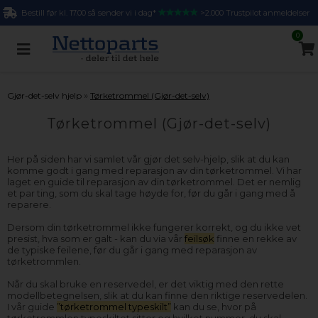
Bestill før kl. 17.00 så sender vi i dag*
>2.000 Trustpilot anmeldelser
0
»
Gjør-det-selv hjelp
Tørketrommel (Gjør-det-selv)
Tørketrommel (Gjør-det-selv)
Her på siden har vi samlet vår gjør det selv-hjelp, slik at du kan
komme godt i gang med reparasjon av din tørketrommel. Vi har
laget en guide til reparasjon av din tørketrommel. Det er nemlig
et par ting, som du skal tage høyde for, før du går i gang med å
reparere.
Dersom din tørketrommel ikke fungerer korrekt, og du ikke vet
presist, hva som er galt - kan du via vår
feilsøk
finne en rekke av
de typiske feilene, før du går i gang med reparasjon av
tørketrommlen.
Når du skal bruke en reservedel, er det viktig med den rette
modellbetegnelsen, slik at du kan finne den riktige reservedelen.
I vår guide
”tørketrommel typeskilt”
kan du se, hvor på