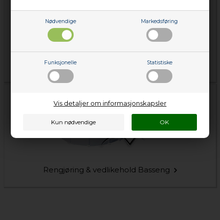
Nødvendige
Markedsføring
Funksjonelle
Statistiske
Hvor gammel er min hvitevare?
Vis detaljer om informasjonskapsler
Rengjøring & vedlikehold Basseng