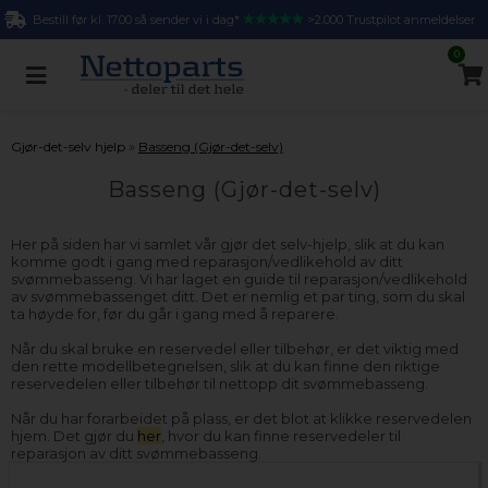
Bestill før kl. 17.00 så sender vi i dag*
>2.000 Trustpilot anmeldelser
0
»
Gjør-det-selv hjelp
Basseng (Gjør-det-selv)
Basseng (Gjør-det-selv)
Her på siden har vi samlet vår gjør det selv-hjelp, slik at du kan
komme godt i gang med reparasjon/vedlikehold av ditt
svømmebasseng. Vi har laget en guide til reparasjon/vedlikehold
av svømmebassenget ditt. Det er nemlig et par ting, som du skal
ta høyde for, før du går i gang med å reparere.
Når du skal bruke en reservedel eller tilbehør, er det viktig med
den rette modellbetegnelsen, slik at du kan finne den riktige
reservedelen eller tilbehør til nettopp dit svømmebasseng.
Når du har forarbeidet på plass, er det blot at klikke reservedelen
hjem. Det gjør du
her
, hvor du kan finne reservedeler til
reparasjon av ditt svømmebasseng.