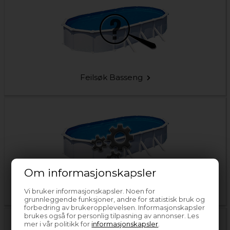
Feilsøk Basseng
Om informasjonskapsler
Slik fungerer ditt basseng
Vi bruker informasjonskapsler. Noen for
grunnleggende funksjoner, andre for statistisk bruk og
forbedring av brukeropplevelsen. Informasjonskapsler
brukes også for personlig tilpasning av annonser. Les
mer i vår politikk for
informasjonskapsler
.