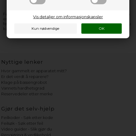
Feilkoder på kokeplater er til stor hjelp for å finne ut hva årsaken
Vis detaljer om informasjonskapsler
er at kokeplaten har sluttet å fungere. Når du vet årsaken til
feilkoden, vil du også ha muligheten til å løse problemet slik at du
kan begynne å lage mat igjen. Finn feilkoden din i listen her.
Nyttige lenker
Hvor gammelt er apparatet mitt?
Er det verdt å reparere?
Klage på bassengrobot
Vannets hardhetsgrad
Reservedeler etter merke
Gjør det selv-hjelp
Feilkoder - Søk etter kode
Feilsøk - Søk etter feil
Video guider - Slik gjør du
Rengjøring & vedlikehold