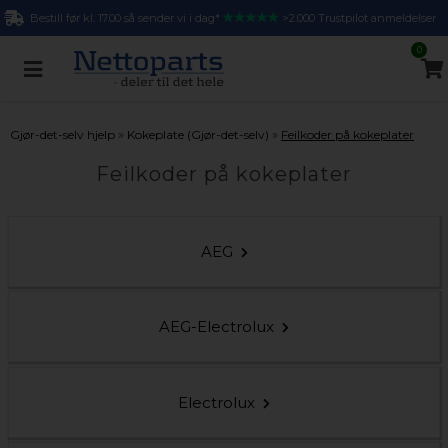
Bestill før kl. 17.00 så sender vi i dag*
>2.000 Trustpilot anmeldelser
0
»
»
Gjør-det-selv hjelp
Kokeplate (Gjør-det-selv)
Feilkoder på kokeplater
Feilkoder på kokeplater
AEG
AEG-Electrolux
Electrolux