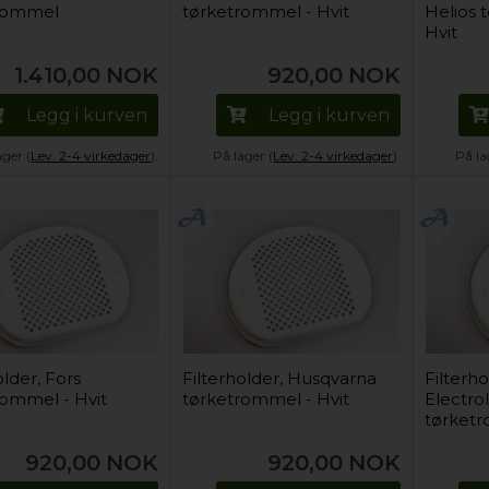
rommel
tørketrommel - Hvit
Helios 
Hvit
1.410,00
NOK
920,00
NOK
Legg i kurven
Legg i kurven
ager (
Lev. 2-4 virkedager
).
På lager (
Lev. 2-4 virkedager
).
På la
older, Fors
Filterholder, Husqvarna
Filterh
rommel - Hvit
tørketrommel - Hvit
Electro
tørketr
920,00
NOK
920,00
NOK