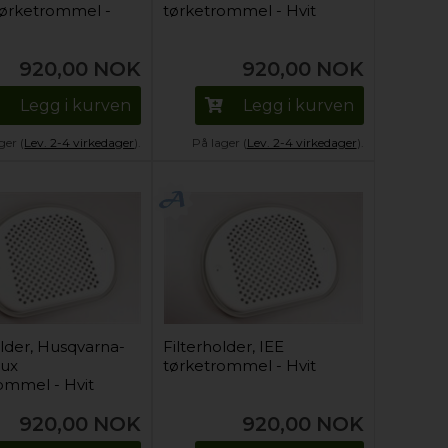
tørketrommel -
tørketrommel - Hvit
920,00
NOK
920,00
NOK
Legg i kurven
Legg i kurven
ger (
Lev. 2-4 virkedager
).
På lager (
Lev. 2-4 virkedager
).
older, Husqvarna-
Filterholder, IEE
lux
tørketrommel - Hvit
ommel - Hvit
920,00
NOK
920,00
NOK