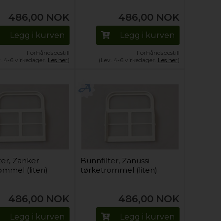
486,00
NOK
486,00
NOK
Legg i kurven
Legg i kurven
Forhåndsbestill
Forhåndsbestill
v. 4-6 virkedager.
Les her
)
(Lev. 4-6 virkedager.
Les her
)
ter, Zanker
Bunnfilter, Zanussi
ommel (liten)
tørketrommel (liten)
486,00
NOK
486,00
NOK
Legg i kurven
Legg i kurven