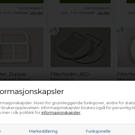
Forhåndsbestill
Forhåndsbestill
v. 4-6 virkedager.
Les her
)
(Lev. 4-6 virkedager.
Les her
)
(Le
lter, Zoppas
Filterholder, AEG-
Filterho
ommel (liten)
Electrolux
Martin-
tørketrommel
tørketr
ormasjonskapsler
486,00
NOK
1.410,00
NOK
ormasjonskapsler. Noen for grunnleggende funksjoner, andre for statis
 brukeropplevelsen. Informasjonskapsler brukes også for personlig ti
Legg i kurven
Legg i kurven
 mer i vår politikk for
informasjonskapsler
.
Forhåndsbestill
På lager (
Lev. 2-4 virkedager
).
På la
v. 4-6 virkedager.
Les her
)
e
Markedsføring
Funksjonelle