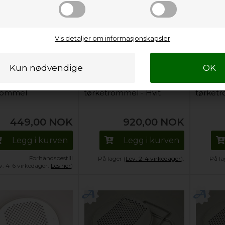
Vis detaljer om informasjonskapsler
holder, Bauknecht
Filterholder, Bellavita
Filterh
rommel
tørketrommel - Hvit
tørketr
449,00
NOK
920,00
NOK
Legg i kurven
Legg i kurven
Forhåndsbestill
På lager (
Lev. 2-4 virkedager
).
På la
v. 4-6 virkedager.
Les her
)