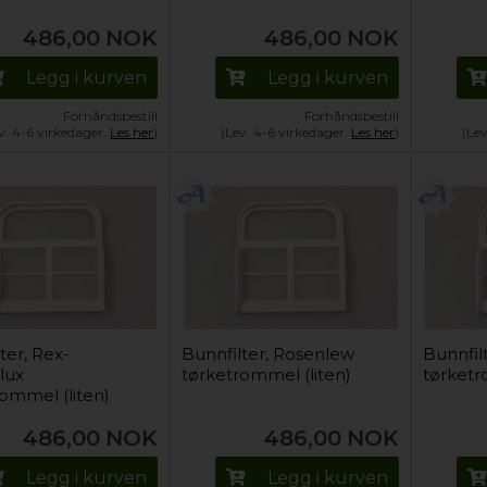
486,00
NOK
486,00
NOK
Legg i kurven
Legg i kurven
Forhåndsbestill
Forhåndsbestill
v. 4-6 virkedager.
Les her
)
(Lev. 4-6 virkedager.
Les her
)
(Le
ter, Rex-
Bunnfilter, Rosenlew
Bunnfil
lux
tørketrommel (liten)
tørketr
ommel (liten)
486,00
NOK
486,00
NOK
Legg i kurven
Legg i kurven