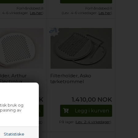
Forhåndsbestill
Forhåndsbestill
v. 4-6 virkedager.
Les her
)
(Lev. 4-6 virkedager.
Les her
)
lder, Arthur
Filterholder, Asko
Electrolux
tørketrommel
ommel - Hvit
920,00
NOK
1.410,00
NOK
tisk bruk og
lpasning av
Legg i kurven
Legg i kurven
ger (
Lev. 2-4 virkedager
).
På lager (
Lev. 2-4 virkedager
).
Statistiske