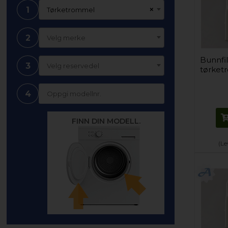
1
×
Tørketrommel
2
Velg merke
Bunnfil
3
Velg reservedel
tørketr
4
FINN DIN MODELL.
(Le