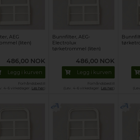
ter, AEG
Bunnfilter, AEG-
Bunnfilt
ommel (liten)
Electrolux
tørketr
tørketrommel (liten)
486,00
NOK
486,00
NOK
Legg i kurven
Legg i kurven
Forhåndsbestill
Forhåndsbestill
v. 4-6 virkedager.
Les her
)
(Lev. 4-6 virkedager.
Les her
)
(Le