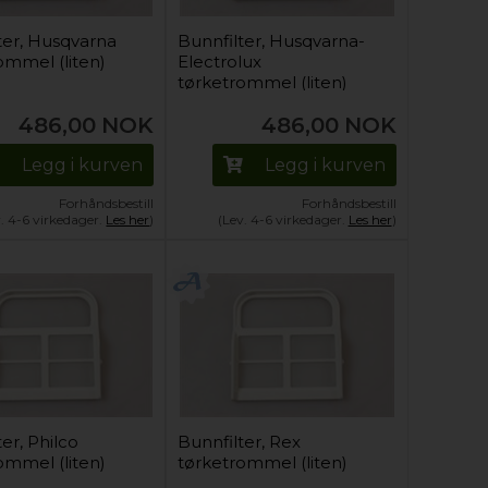
ter, Husqvarna
Bunnfilter, Husqvarna-
ommel (liten)
Electrolux
tørketrommel (liten)
486,00
NOK
486,00
NOK
Legg i kurven
Legg i kurven
Forhåndsbestill
Forhåndsbestill
v. 4-6 virkedager.
Les her
)
(Lev. 4-6 virkedager.
Les her
)
er, Philco
Bunnfilter, Rex
ommel (liten)
tørketrommel (liten)