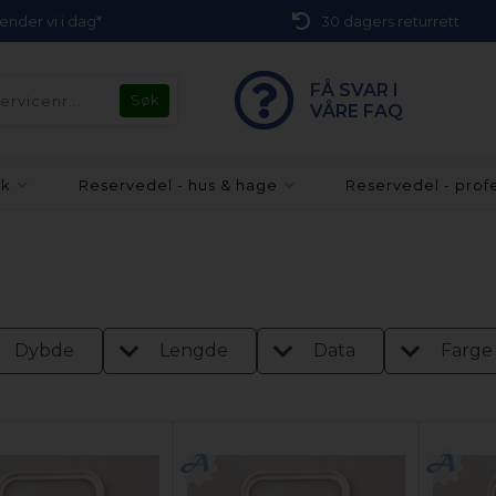
 sender vi i dag*
30 dagers returrett
FÅ SVAR I
VÅRE FAQ
kk
Reservedel - hus & hage
Reservedel - prof
Dybde
Lengde
Data
Farge