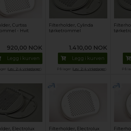
older, Curtiss
Filterholder, Cylinda
Filterho
rommel - Hvit
tørketrommel
tørket
920,00
NOK
1.410,00
NOK
Legg i kurven
Legg i kurven
ager (
Lev. 2-4 virkedager
).
På lager (
Lev. 2-4 virkedager
).
På la
older, Electrolux
Filterholder, Electrolux
Filterho