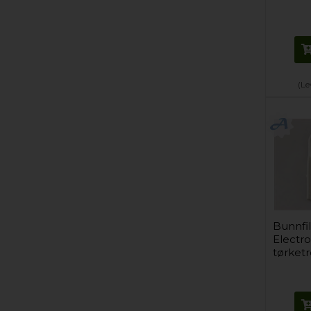
(Le
Bunnfil
Electro
tørketr