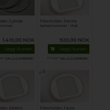
lder, Cylinda
Filterholder, Electra
rommel
tørketrommel - Hvit
1.410,00
NOK
920,00
NOK
Legg i kurven
Legg i kurven
ger (
Lev. 2-4 virkedager
).
På lager (
Lev. 2-4 virkedager
).
lder, Elektro
Filterholder, Faure