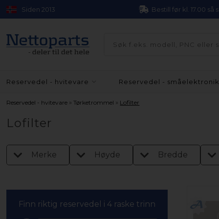
Siden 2013
Bestill før kl. 17.00 så
Reservedel - hvitevare
Reservedel - småelektroni
»
»
Reservedel - hvitevare
Tørketrommel
Lofilter
Lofilter
Merke
Høyde
Bredde
Finn riktig reservedel i 4 raske trinn