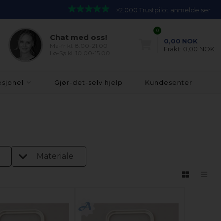
>2.000 Trustpilot anmeldelser
0
Chat med oss!
0,00
NOK
Ma-fr kl. 8.00-21.00
Frakt:
0,00 NOK
Lø-Sø kl. 10.00-15.00
esjonel
Gjør-det-selv hjelp
Kundesenter
Materiale