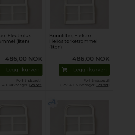
er, Electrolux
Bunnfilter, Elektro
ommel (liten)
Helios tørketrommel
(liten)
486,00
NOK
486,00
NOK
Legg i kurven
Legg i kurven
Forhåndsbestill
Forhåndsbestill
v. 4-6 virkedager.
Les her
)
(Lev. 4-6 virkedager.
Les her
)