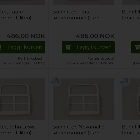
ter, Faure
Bunnfilter, Fors
Bunnfil
ommel (liten)
tørketrommel (liten)
tørketr
486,00
NOK
486,00
NOK
Legg i kurven
Legg i kurven
Forhåndsbestill
Forhåndsbestill
v. 4-6 virkedager.
Les her
)
(Lev. 4-6 virkedager.
Les her
)
(Le
ter, John Lewis
Bunnfilter, Novamatic
Bunnfilt
ommel (liten)
tørketrommel (liten)
tørketr