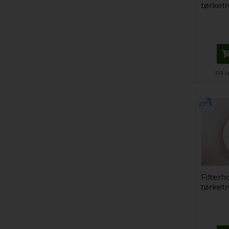
tørket
På l
Filterh
tørket