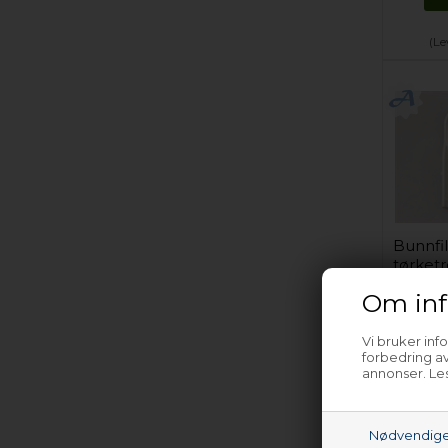
(Le
Bunnfi
tørketr
Om inf
Vi bruker inf
forbedring av
annonser. Les
(Le
Nødvendig