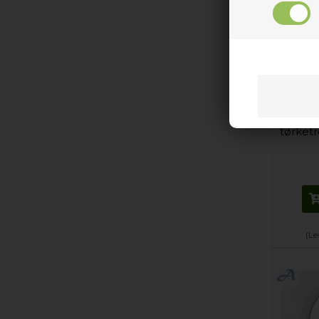
Filter
tørket
(Le