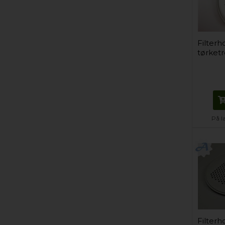
Filterh
tørket
På l
Filterh