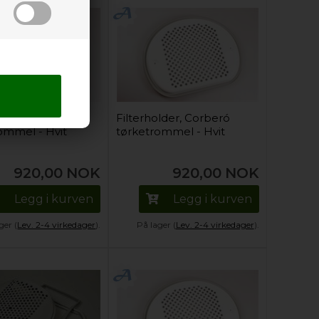
older, Bluesky
Filterholder, Corberó
ommel - Hvit
tørketrommel - Hvit
920,00
NOK
920,00
NOK
Legg i kurven
Legg i kurven
ger (
Lev. 2-4 virkedager
).
På lager (
Lev. 2-4 virkedager
).