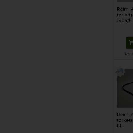
Reim, 
tørket
1904/H
På l
Reim, A
tørket
EL