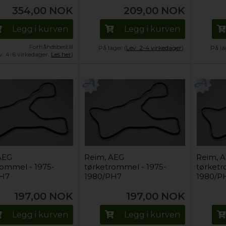
354,00
NOK
209,00
NOK
Legg i kurven
Legg i kurven
Forhåndsbestill
På lager (
Lev. 2-4 virkedager
).
På la
v. 4-6 virkedager.
Les her
)
AEG
Reim, AEG
Reim, 
rommel - 1975-
tørketrommel - 1975-
tørketr
PH7
1980/PH7
1980/P
197,00
NOK
197,00
NOK
Legg i kurven
Legg i kurven