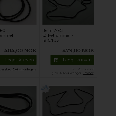
AEG
Reim, AEG
rommel
tørketrommel -
1910/PJ5
404,00
NOK
479,00
NOK
Legg i kurven
Legg i kurven
Forhåndsbestill
ger (
Lev. 2-4 virkedager
).
(Lev. 4-6 virkedager.
Les her
)