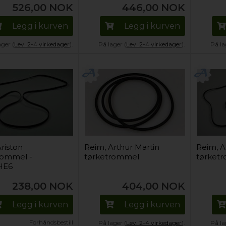
526,00
NOK
446,00
NOK
Legg i kurven
Legg i kurven
ager (
Lev. 2-4 virkedager
).
På lager (
Lev. 2-4 virkedager
).
På la
riston
Reim, Arthur Martin
Reim, A
rommel -
tørketrommel
tørketr
HE6
238,00
NOK
404,00
NOK
Legg i kurven
Legg i kurven
Forhåndsbestill
På lager (
Lev. 2-4 virkedager
).
På la