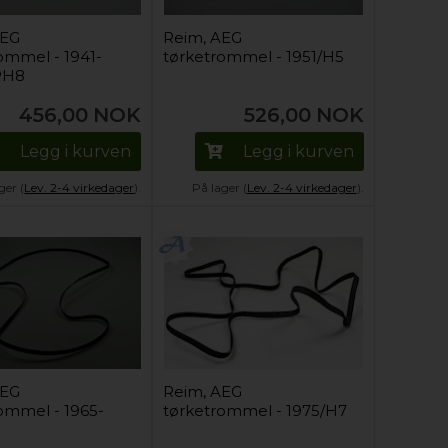
AEG
Reim, AEG
ommel - 1941-
tørketrommel - 1951/H5
PH8
456,00
NOK
526,00
NOK
Legg i kurven
Legg i kurven
ger (
Lev. 2-4 virkedager
).
På lager (
Lev. 2-4 virkedager
).
AEG
Reim, AEG
ommel - 1965-
tørketrommel - 1975/H7