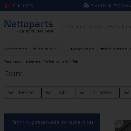
Siden 2013
Bestill før kl. 17.00 så
Reservedel - hvitevare
Reservedel - småelektroni
»
»
Reservedel - hvitevare
Tørketrommel
Reim
Reim
Merke
Data
Diameter
Finn riktig reservedel i 4 raske trinn