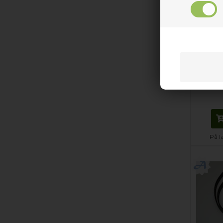
Reim, 
tørket
På l