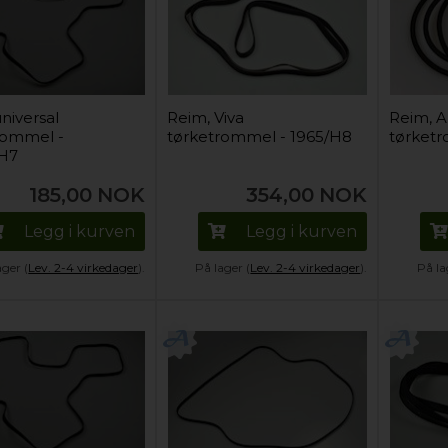
niversal
Reim, Viva
Reim, 
rommel -
tørketrommel - 1965/H8
tørket
H7
185,00
NOK
354,00
NOK
Legg i kurven
Legg i kurven
ager (
Lev. 2-4 virkedager
).
På lager (
Lev. 2-4 virkedager
).
På la