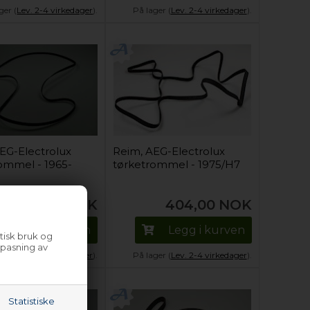
ger (
Lev. 2-4 virkedager
).
På lager (
Lev. 2-4 virkedager
).
EG-Electrolux
Reim, AEG-Electrolux
ommel - 1965-
tørketrommel - 1975/H7
249,00
NOK
404,00
NOK
Legg i kurven
Legg i kurven
tisk bruk og
lpasning av
ger (
Lev. 2-4 virkedager
).
På lager (
Lev. 2-4 virkedager
).
Statistiske