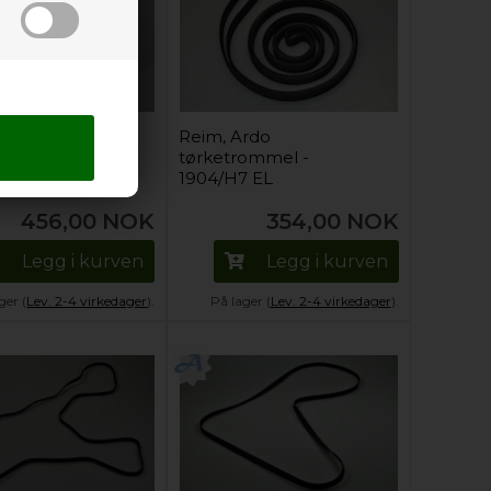
irlux
Reim, Ardo
ommel - 1941-
tørketrommel -
PH8
1904/H7 EL
456,00
NOK
354,00
NOK
Legg i kurven
Legg i kurven
ger (
Lev. 2-4 virkedager
).
På lager (
Lev. 2-4 virkedager
).