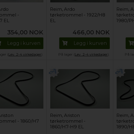
Ardo
Reim, Ardo
Reim, 
rommel -
tørketrommel - 1922/H8
tørketr
7 EL
EL
1980/P
354,00
NOK
466,00
NOK
Legg i kurven
Legg i kurven
ager (
Lev. 2-4 virkedager
).
På lager (
Lev. 2-4 virkedager
).
På la
riston
Reim, Ariston
Reim, A
rommel - 1860/H7
tørketrommel -
tørketr
1860/H7-H9 EL
1890/H