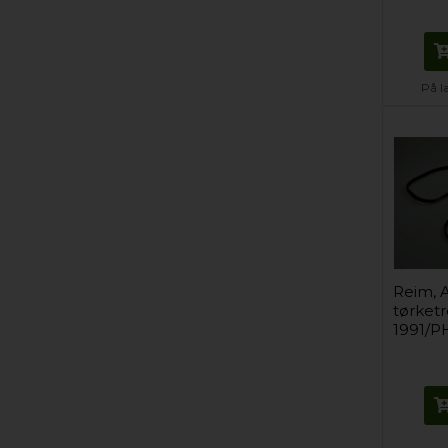
På l
Reim, A
tørket
1991/P