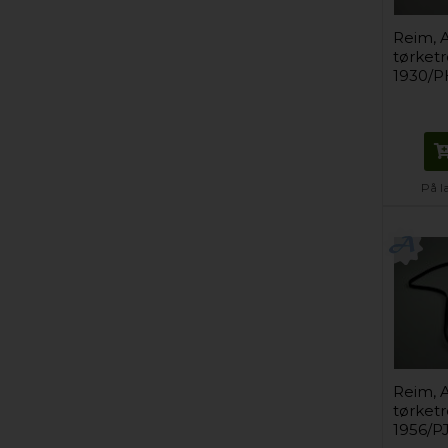
Reim, 
tørket
1930/P
På l
Reim, 
tørket
1956/P