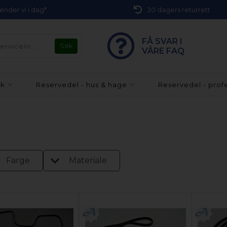
 sender vi i dag*
30 dagers returrett
FÅ SVAR I
VÅRE FAQ
kk
Reservedel - hus & hage
Reservedel - prof
Farge
Materiale