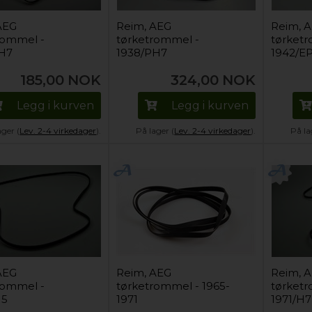
AEG
Reim, AEG
Reim, 
rommel -
tørketrommel -
tørketr
H7
1938/PH7
1942/E
185,00
NOK
324,00
NOK
Legg i kurven
Legg i kurven
ager (
Lev. 2-4 virkedager
).
På lager (
Lev. 2-4 virkedager
).
På la
AEG
Reim, AEG
Reim, 
rommel -
tørketrommel - 1965-
tørketr
J5
1971
1971/H7