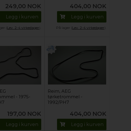
249,00
NOK
404,00
NOK
Legg i kurven
Legg i kurven
ger (
Lev. 2-4 virkedager
).
På lager (
Lev. 2-4 virkedager
).
AEG
Reim, AEG
ommel - 1975-
tørketrommel -
H7
1992/PH7
197,00
NOK
404,00
NOK
Legg i kurven
Legg i kurven