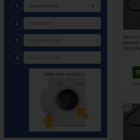
1
×
Tørketrommel
2
Velg merke
Reim, u
3
Velg reservedel
tørket
1930/P
4
FINN DIN MODELL.
På l