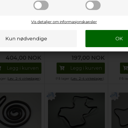
Vis detaljer om informasjonskapsler
AEG-Electrolux
Reim, AEG-Electrolux
Reim, A
rommel - 1975/H7
tørketrommel - 1975-
tørketr
1980/PH7
1942/E
404,00
NOK
197,00
NOK
Legg i kurven
Legg i kurven
ager (
Lev. 2-4 virkedager
).
På lager (
Lev. 2-4 virkedager
).
På la