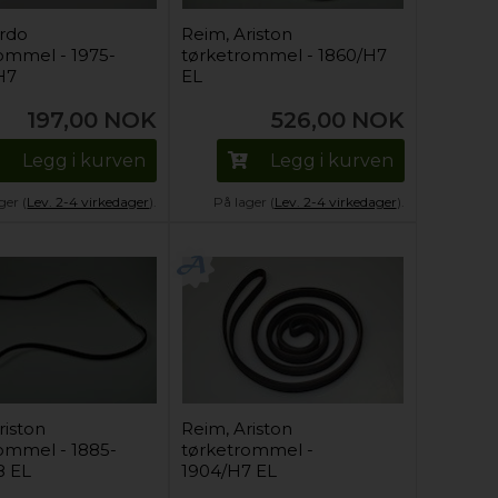
Ardo
Reim, Ariston
ommel - 1975-
tørketrommel - 1860/H7
H7
EL
197,00
NOK
526,00
NOK
Legg i kurven
Legg i kurven
ger (
Lev. 2-4 virkedager
).
På lager (
Lev. 2-4 virkedager
).
riston
Reim, Ariston
ommel - 1885-
tørketrommel -
8 EL
1904/H7 EL