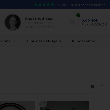
>2.000 Trustpilot anmeldelser
0
Chat med oss!
0,00
NOK
Ma-fr kl. 8.00-21.00
Frakt:
0,00 NOK
Lø-Sø kl. 10.00-15.00
esjonel
Gjør-det-selv hjelp
Kundesenter