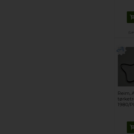
(Le
Reim, 
tørket
1980/