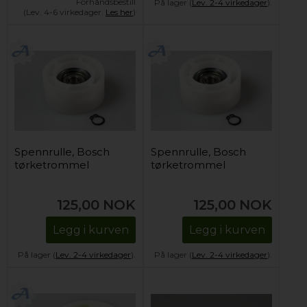
Forhåndsbestill
På lager (
Lev. 2-4 virkedager
).
(Lev. 4-6 virkedager.
Les her
)
Spennrulle, Bosch
Spennrulle, Bosch
tørketrommel
tørketrommel
125,00
NOK
125,00
NOK
Legg i kurven
Legg i kurven
På lager (
Lev. 2-4 virkedager
).
På lager (
Lev. 2-4 virkedager
).