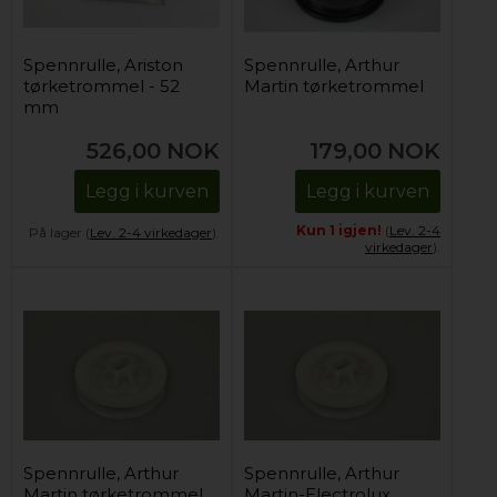
Spennrulle, Ariston
Spennrulle, Arthur
tørketrommel - 52
Martin tørketrommel
mm
526,00
NOK
179,00
NOK
Legg i kurven
Legg i kurven
Kun 1 igjen!
(
Lev. 2-4
På lager (
Lev. 2-4 virkedager
).
virkedager
).
Spennrulle, Arthur
Spennrulle, Arthur
Martin tørketrommel
Martin-Electrolux