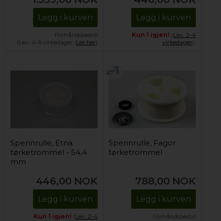
Legg i kurven
Legg i kurven
Forhåndsbestill
Kun 1 igjen!
(
Lev. 2-4
(Lev. 4-6 virkedager.
Les her
)
virkedager
).
Spennrulle, Etna
Spennrulle, Fagor
tørketrommel - 54,4
tørketrommel
mm
446,00
NOK
788,00
NOK
Legg i kurven
Legg i kurven
Kun 1 igjen!
(
Lev. 2-4
Forhåndsbestill