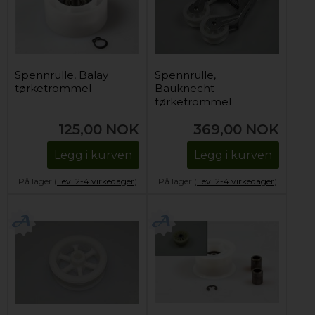
Spennrulle, Balay
Spennrulle,
tørketrommel
Bauknecht
tørketrommel
125,00
NOK
369,00
NOK
Legg i kurven
Legg i kurven
På lager (
Lev. 2-4 virkedager
).
På lager (
Lev. 2-4 virkedager
).