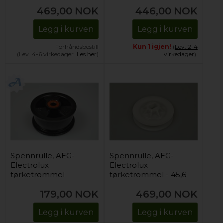
469,00
NOK
446,00
NOK
Legg i kurven
Legg i kurven
Forhåndsbestill
Kun 1 igjen!
(
Lev. 2-4
(Lev. 4-6 virkedager.
Les her
)
virkedager
).
Spennrulle, AEG-
Spennrulle, AEG-
Electrolux
Electrolux
tørketrommel
tørketrommel - 45,6
mm / 10,05 x 5,9 mm.
179,00
NOK
469,00
NOK
Legg i kurven
Legg i kurven