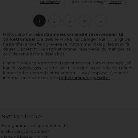
virkedager
).
(Lev. 4-6 virkedager.
Les her
)
1
2
3
4
»
Nettoparts har
reimstrammer og andre reservedeler til
tørketrommel
. De delene vi ikke har på lager, kan vi i langt de
fleste tilfeller skaffe og levere reimstrammer til deg i løpet av få
dager. Uansett hvilken tørketrommel reservedel du mangler, så
er vi de rette å finne delen hos.
Finner du ikke tørketrommel reimstrammer, som du mangler, så
kan du
kontakt oss
– vi sitter klar til å hjelpe og veilede deg når du
kjøper tørketrommel reimstrammer! Husk å opplyse så mange
informasjoner som mulig fra
tørketrommel typeskiltet
.
Nyttige lenker
Hvor gammelt er apparatet mitt?
Er det verdt å reparere?
Klage på bassengrobot