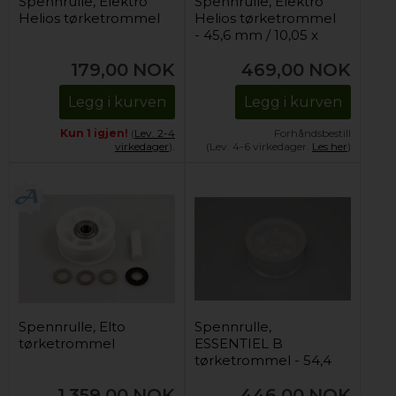
Spennrulle, Elektro
Spennrulle, Elektro
Helios tørketrommel
Helios tørketrommel
- 45,6 mm / 10,05 x
5,9 mm.
179,00
NOK
469,00
NOK
Legg i kurven
Legg i kurven
Kun 1 igjen!
(
Lev. 2-4
Forhåndsbestill
virkedager
).
(Lev. 4-6 virkedager.
Les her
)
Spennrulle, Elto
Spennrulle,
tørketrommel
ESSENTIEL B
tørketrommel - 54,4
mm
1.359,00
NOK
446,00
NOK