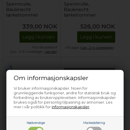
Spennrulle,
Spennrulle,
Bauknecht
Bauknecht
tørketrommel
tørketrommel
339,00
NOK
526,00
NOK
Legg i kurven
Legg i kurven
Forhåndsbestill
På lager (
Lev. 2-4 virkedager
).
(Lev. 4-6 virkedager.
Les her
)
Om informasjonskapsler
Vi bruker informasjonskapsler. Noen for
grunnleggende funksjoner, andre for statistisk bruk og
forbedring av brukeropplevelsen. Informasjonskapsler
brukes også for personlig tilpasning av annonser. Les
mer i vår politikk for
informasjonskapsler
.
Spennrulle,
Spennrulle, Bellavita
Bauknecht
tørketrommel - 54,4
tørketrommel
mm
Nødvendige
Markedsføring