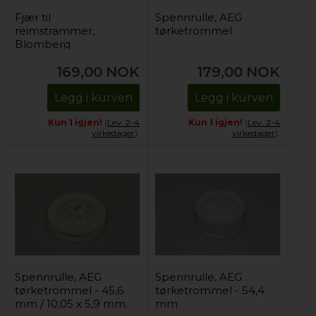
Fjær til
Spennrulle, AEG
reimstrammer,
tørketrommel
Blomberg
tørketrommel
169,00
NOK
179,00
NOK
Legg i kurven
Legg i kurven
Kun 1 igjen!
(
Lev. 2-4
Kun 1 igjen!
(
Lev. 2-4
virkedager
).
virkedager
).
Spennrulle, AEG
Spennrulle, AEG
tørketrommel - 45,6
tørketrommel - 54,4
mm / 10,05 x 5,9 mm.
mm