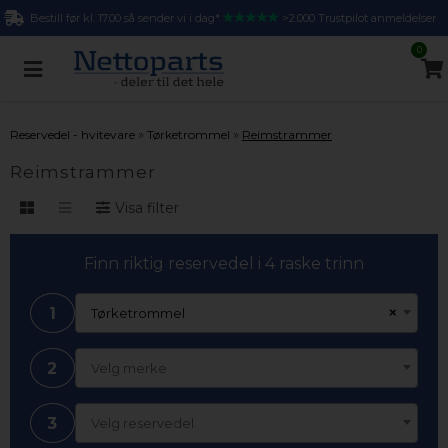
Bestill før kl. 17.00 så sender vi i dag*
>2.000 Trustpilot anmeldelser
0
»
»
Reservedel - hvitevare
Tørketrommel
Reimstrammer
Reimstrammer
Visa filter
Finn riktig reservedel i 4 raske trinn
1
×
Tørketrommel
2
Velg merke
3
Velg reservedel