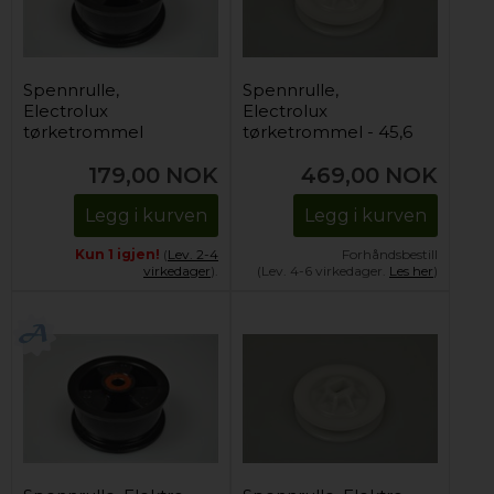
Spennrulle,
Spennrulle,
Electrolux
Electrolux
tørketrommel
tørketrommel - 45,6
mm / 10,05 x 5,9 mm.
179,00
NOK
469,00
NOK
Legg i kurven
Legg i kurven
Kun 1 igjen!
(
Lev. 2-4
Forhåndsbestill
virkedager
).
(Lev. 4-6 virkedager.
Les her
)