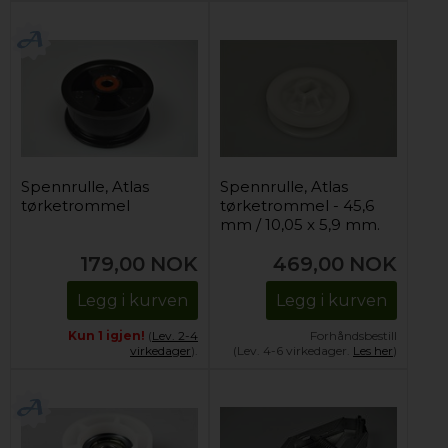
Spennrulle, Atlas
Spennrulle, Atlas
tørketrommel
tørketrommel - 45,6
mm / 10,05 x 5,9 mm.
179,00
NOK
469,00
NOK
Legg i kurven
Legg i kurven
Kun 1 igjen!
(
Lev. 2-4
Forhåndsbestill
virkedager
).
(Lev. 4-6 virkedager.
Les her
)