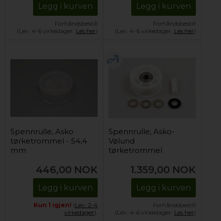
Legg i kurven
Legg i kurven
Forhåndsbestill
Forhåndsbestill
(Lev. 4-6 virkedager.
Les her
)
(Lev. 4-6 virkedager.
Les her
)
Spennrulle, Asko
Spennrulle, Asko-
tørketrommel - 54,4
Vølund
mm
tørketrommel
446,00
NOK
1.359,00
NOK
Legg i kurven
Legg i kurven
Kun 1 igjen!
(
Lev. 2-4
Forhåndsbestill
virkedager
).
(Lev. 4-6 virkedager.
Les her
)