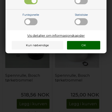
668,00
NOK
446,00
NOK
Legg i kurven
Legg i kurven
Funksjonelle
Statistiske
Kun 1 igjen!
(
Lev. 2-4
På lager (
Lev. 2-4 virkedager
).
virkedager
).
Vis detaljer om informasjonskapsler
Spennrulle, Bosch
Spennrulle, Bosch
tørketrommel
tørketrommel
518,56
NOK
125,00
NOK
Legg i kurven
Legg i kurven