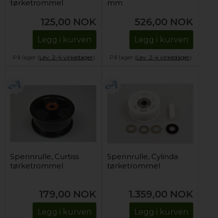
tørketrommel
mm
125,00
NOK
526,00
NOK
Legg i kurven
Legg i kurven
På lager (
Lev. 2-4 virkedager
).
På lager (
Lev. 2-4 virkedager
).
Spennrulle, Curtiss
Spennrulle, Cylinda
tørketrommel
tørketrommel
179,00
NOK
1.359,00
NOK
Legg i kurven
Legg i kurven