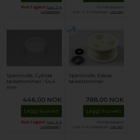
Kun 1 igjen!
(
Lev. 2-4
Forhåndsbestill
virkedager
).
(Lev. 4-6 virkedager.
Les her
)
Spennrulle, Cylinda
Spennrulle, Edesa
tørketrommel - 54,4
tørketrommel
mm
446,00
NOK
788,00
NOK
Legg i kurven
Legg i kurven
Kun 1 igjen!
(
Lev. 2-4
Forhåndsbestill
virkedager
).
(Lev. 4-6 virkedager.
Les her
)