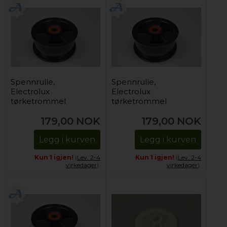
Spennrulle,
Spennrulle,
Electrolux
Electrolux
tørketrommel
tørketrommel
179,00
NOK
179,00
NOK
Legg i kurven
Legg i kurven
Kun 1 igjen!
(
Lev. 2-4
Kun 1 igjen!
(
Lev. 2-4
virkedager
).
virkedager
).