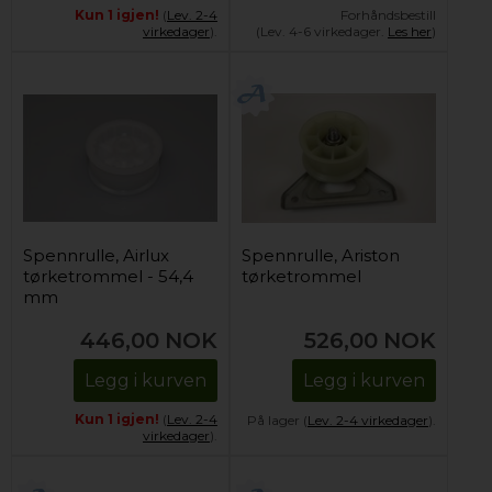
Kun 1 igjen!
(
Lev. 2-4
Forhåndsbestill
virkedager
).
(Lev. 4-6 virkedager.
Les her
)
Spennrulle, Airlux
Spennrulle, Ariston
tørketrommel - 54,4
tørketrommel
mm
446,00
NOK
526,00
NOK
Legg i kurven
Legg i kurven
Kun 1 igjen!
(
Lev. 2-4
På lager (
Lev. 2-4 virkedager
).
virkedager
).