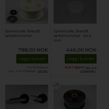
Spennrulle, Brandt
Spennrulle, Brandt
tørketrommel
tørketrommel - 54,4
mm
788,00
NOK
446,00
NOK
Legg i kurven
Legg i kurven
Forhåndsbestill
Kun 1 igjen!
(
Lev. 2-4
(Lev. 4-6 virkedager.
Les her
)
virkedager
).