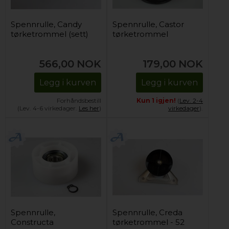
Spennrulle, Candy
Spennrulle, Castor
tørketrommel (sett)
tørketrommel
566,00
NOK
179,00
NOK
Legg i kurven
Legg i kurven
Forhåndsbestill
Kun 1 igjen!
(
Lev. 2-4
(Lev. 4-6 virkedager.
Les her
)
virkedager
).
Spennrulle,
Spennrulle, Creda
Constructa
tørketrommel - 52