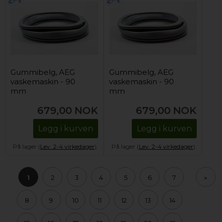
Gummibelg, AEG
Gummibelg, AEG
vaskemaskin - 90
vaskemaskin - 90
mm
mm
679,00
NOK
679,00
NOK
Legg i kurven
Legg i kurven
På lager (
Lev. 2-4 virkedager
).
På lager (
Lev. 2-4 virkedager
).
1
2
3
4
5
6
7
»
8
9
10
11
12
13
14