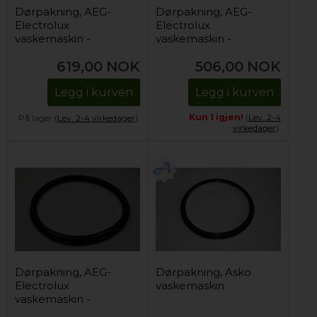
Dørpakning, AEG-
Dørpakning, AEG-
Electrolux
Electrolux
vaskemaskin -
vaskemaskin -
Gummi
Gummi
619,00
NOK
506,00
NOK
Legg i kurven
Legg i kurven
Kun 1 igjen!
(
Lev. 2-4
På lager (
Lev. 2-4 virkedager
).
virkedager
).
Dørpakning, AEG-
Dørpakning, Asko
Electrolux
vaskemaskin
vaskemaskin -
Gummi