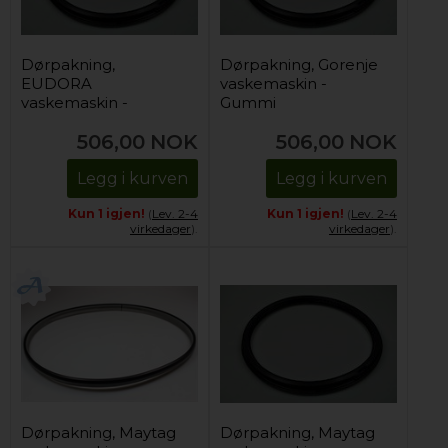
Dørpakning,
Dørpakning, Gorenje
EUDORA
vaskemaskin -
vaskemaskin -
Gummi
Gummi
506,00
NOK
506,00
NOK
Legg i kurven
Legg i kurven
Kun 1 igjen!
(
Lev. 2-4
Kun 1 igjen!
(
Lev. 2-4
virkedager
).
virkedager
).
Dørpakning, Maytag
Dørpakning, Maytag