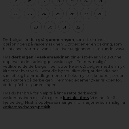
15
16
17
18
19
20
21
22
23
24
25
26
27
28
29
30
31
32
Dørbelgen er den
grå gummiringen
, som sitter rundt
døråpningen på vaskemaskinen. Dørbelgen er en pakning, som
blant annet sikrer, at vann ikke siver ut gjennom luken under vask.
Hvis
dørbelgen i vaskemaskinen
din er i stykker, vil du kunne
oppleve at den ødelegger vasketøyet. For best mulig å
vedlikeholde dørbelgen, bør du tørke av dørbelgen med en myk
klut etter hver vask. Samtidig bør du sikre deg, at det ikke har
samlet seg fremmedlegemer som f.eks. mynter, knapper, skruer
etc. i kanten på dørbelgen. Fremmedlegemer øker risikoen for,
at det går hull i gummiringen.
Hvis du har bruk for hjelp til å finne rette dørbelg til
vaskemaskinen din, så ta gjerne
kontakt til oss
. Vi er her for å
hjelpe deg! Husk å opplyse så mange informasjoner som mulig fra
vaskemaskinens typeskilt
.