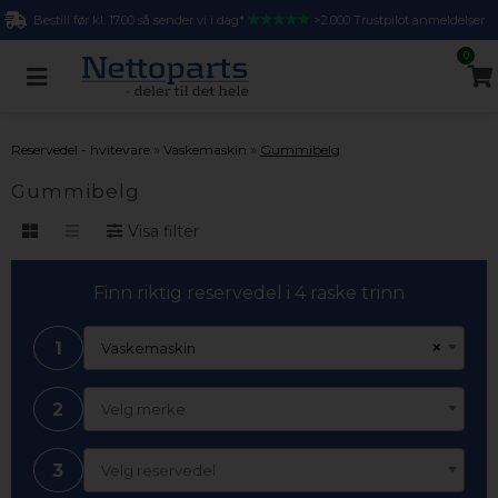
Bestill før kl. 17.00 så sender vi i dag*
>2.000 Trustpilot anmeldelser
0
»
»
Reservedel - hvitevare
Vaskemaskin
Gummibelg
Gummibelg
Visa filter
Finn riktig reservedel i 4 raske trinn
1
×
Vaskemaskin
2
Velg merke
3
Velg reservedel