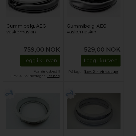
Gummibelg, AEG
Gummibelg, AEG
vaskemaskin
vaskemaskin
759,00
NOK
529,00
NOK
Legg i kurven
Legg i kurven
Forhåndsbestill
På lager (
Lev. 2-4 virkedager
).
(Lev. 4-6 virkedager.
Les her
)