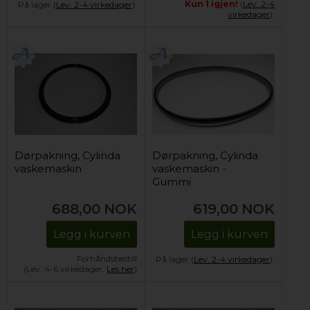
Kun 1 igjen!
(
Lev. 2-4
På lager (
Lev. 2-4 virkedager
).
virkedager
).
Dørpakning, Cylinda
Dørpakning, Cylinda
vaskemaskin
vaskemaskin -
Gummi
688,00
NOK
619,00
NOK
Legg i kurven
Legg i kurven
Forhåndsbestill
På lager (
Lev. 2-4 virkedager
).
(Lev. 4-6 virkedager.
Les her
)