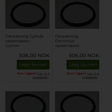
Dørpakning, Cylinda
Dørpakning,
vaskemaskin -
Electrolux
Gummi
vaskemaskin -
Gummi
506,00
NOK
506,00
NOK
Legg i kurven
Legg i kurven
Kun 1 igjen!
(
Lev. 2-4
Kun 1 igjen!
(
Lev. 2-4
virkedager
).
virkedager
).