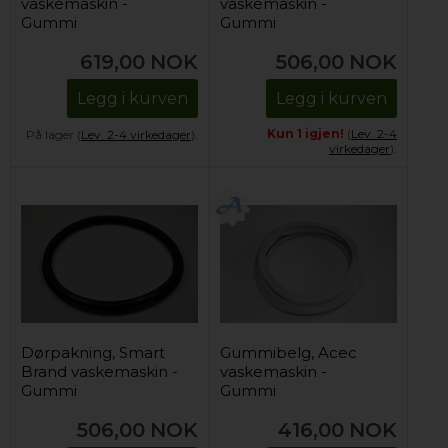
vaskemaskin -
vaskemaskin -
Gummi
Gummi
619,00
NOK
506,00
NOK
Legg i kurven
Legg i kurven
Kun 1 igjen!
(
Lev. 2-4
På lager (
Lev. 2-4 virkedager
).
virkedager
).
Dørpakning, Smart
Gummibelg, Acec
Brand vaskemaskin -
vaskemaskin -
Gummi
Gummi
506,00
NOK
416,00
NOK