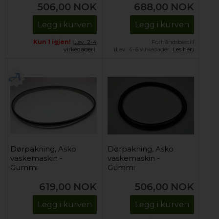
506,00
NOK
688,00
NOK
Legg i kurven
Legg i kurven
Kun 1 igjen!
(
Lev. 2-4
Forhåndsbestill
virkedager
).
(Lev. 4-6 virkedager.
Les her
)
Dørpakning, Asko
Dørpakning, Asko
vaskemaskin -
vaskemaskin -
Gummi
Gummi
619,00
NOK
506,00
NOK
Legg i kurven
Legg i kurven