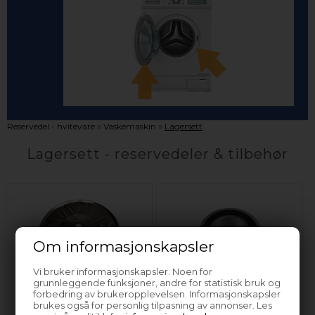
»
»
Reservedel - hvitevare
Vaskemaskin
Lagersett
Lagersett - reservedeler & tilbehør
Om informasjonskapsler
Vi bruker informasjonskapsler. Noen for
grunnleggende funksjoner, andre for statistisk bruk og
forbedring av brukeropplevelsen. Informasjonskapsler
Karpakning & -deler
Kulelager, løse
brukes også for personlig tilpasning av annonser. Les