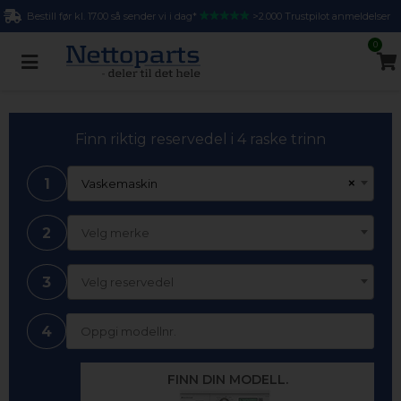
Bestill før kl. 17.00 så sender vi i dag*
>2.000 Trustpilot anmeldelser
0
Finn riktig reservedel i 4 raske trinn
1
×
Vaskemaskin
2
Velg merke
3
Velg reservedel
4
FINN DIN MODELL.