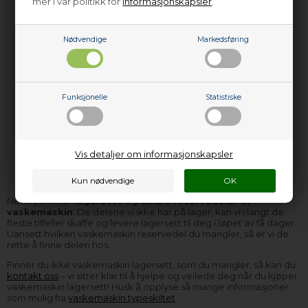
mer i vår politikk for
informasjonskapsler
.
Nødvendige
Markedsføring
Funksjonelle
Statistiske
Lagersett, inkl.
Lagerkryss
simmerring
Vis detaljer om informasjonskapsler
Nettoparts har
lagersett og andre reservedeler til
vaskemaskin
. De delene vi ikke har på lager, kan vi i langt de
fleste tilfeller skaffe og levere lagersett til deg i løpet av få dager.
Uansett hvilken vaskemaskin reservedel du mangler, så er vi de
rette å finne delen hos.
Finner du ikke vaskemaskin lagersett, som du mangler, så kan du
kontakt oss
– vi sitter klar til å hjelpe og veilede deg når du kjøper
vaskemaskin lagersett! Husk å opplyse så mange informasjoner
som mulig fra
vaskemaskin typeskiltet
.