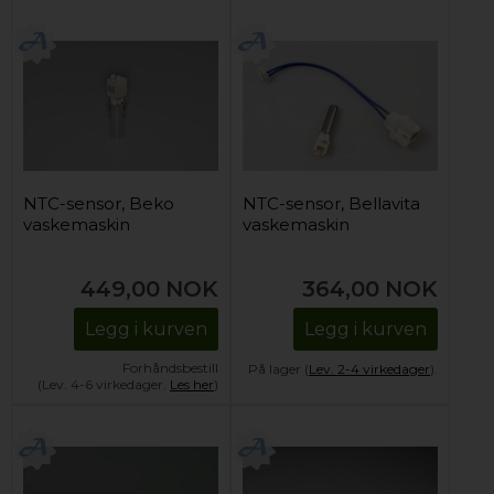
NTC-sensor, Beko
NTC-sensor, Bellavita
vaskemaskin
vaskemaskin
449,00
NOK
364,00
NOK
Legg i kurven
Legg i kurven
Forhåndsbestill
På lager (
Lev. 2-4 virkedager
).
(Lev. 4-6 virkedager.
Les her
)