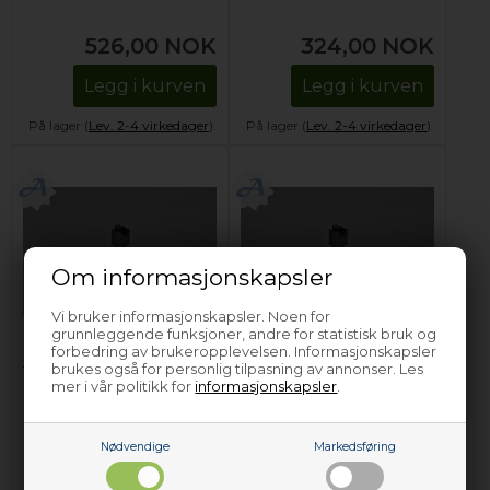
526,00
NOK
324,00
NOK
Legg i kurven
Legg i kurven
På lager (
Lev. 2-4 virkedager
).
På lager (
Lev. 2-4 virkedager
).
Om informasjonskapsler
Vi bruker informasjonskapsler. Noen for
grunnleggende funksjoner, andre for statistisk bruk og
NTC-sensor, Ariston
NTC-sensor, Ariston
forbedring av brukeropplevelsen. Informasjonskapsler
vaskemaskin
vaskemaskin
brukes også for personlig tilpasning av annonser. Les
mer i vår politikk for
informasjonskapsler
.
446,00
NOK
404,00
NOK
Nødvendige
Markedsføring
Legg i kurven
Legg i kurven