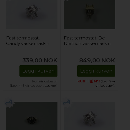
Fast termostat,
Fast termostat, De
Candy vaskemaskin
Dietrich vaskemaskin
339,00
NOK
849,00
NOK
Legg i kurven
Legg i kurven
Forhåndsbestill
Kun 1 igjen!
(
Lev. 2-4
(Lev. 4-6 virkedager.
Les her
)
virkedager
).