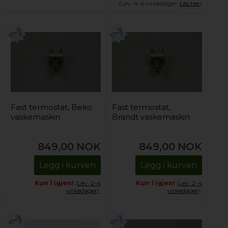
(Lev. 4-6 virkedager.
Les her
)
Fast termostat, Beko
Fast termostat,
vaskemaskin
Brandt vaskemaskin
849,00
NOK
849,00
NOK
Legg i kurven
Legg i kurven
Kun 1 igjen!
(
Lev. 2-4
Kun 1 igjen!
(
Lev. 2-4
virkedager
).
virkedager
).