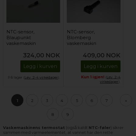
NTC-sensor,
NTC-sensor,
Blaupunkt
Blomberg
vaskemaskin
vaskemaskin
324,00
NOK
409,00
NOK
Legg i kurven
Legg i kurven
Kun 1 igjen!
(
Lev. 2-4
På lager (
Lev. 2-4 virkedager
).
virkedager
).
1
2
3
4
5
6
7
»
8
9
Vaskemaskinens termostat
(også kaldt
NTC-føler
) sikrer
sammen med varmeelementet, at vannet har den rette