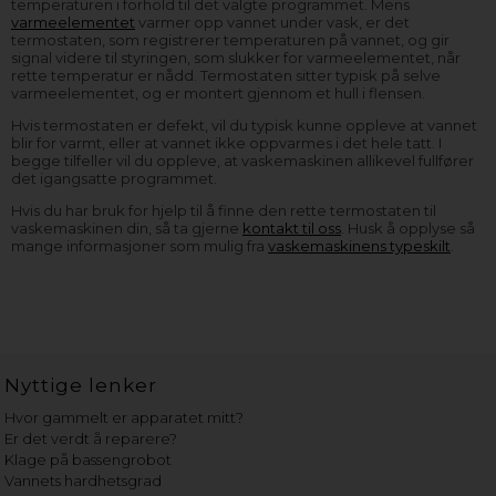
temperaturen i forhold til det valgte programmet. Mens
varmeelementet
varmer opp vannet under vask, er det
termostaten, som registrerer temperaturen på vannet, og gir
signal videre til styringen, som slukker for varmeelementet, når
rette temperatur er nådd. Termostaten sitter typisk på selve
varmeelementet, og er montert gjennom et hull i flensen.
Hvis termostaten er defekt, vil du typisk kunne oppleve at vannet
blir for varmt, eller at vannet ikke oppvarmes i det hele tatt. I
begge tilfeller vil du oppleve, at vaskemaskinen allikevel fullfører
det igangsatte programmet.
Hvis du har bruk for hjelp til å finne den rette termostaten til
vaskemaskinen din, så ta gjerne
kontakt til oss
. Husk å opplyse så
mange informasjoner som mulig fra
vaskemaskinens typeskilt
.
Nyttige lenker
Hvor gammelt er apparatet mitt?
Er det verdt å reparere?
Klage på bassengrobot
Vannets hardhetsgrad