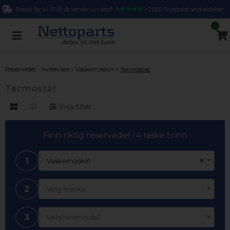
Bestill før kl. 17.00 så sender vi i dag*
>2.000 Trustpilot anmeldelser
0
»
»
Reservedel - hvitevare
Vaskemaskin
Termostat
Termostat
Visa filter
Finn riktig reservedel i 4 raske trinn
1
×
Vaskemaskin
2
Velg merke
3
Velg reservedel