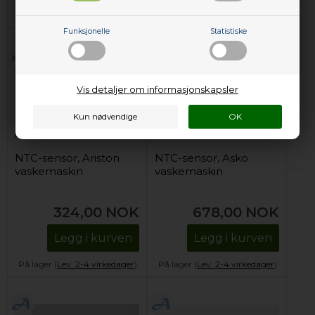
På lager (
Lev. 2-4 virkedager
).
På lager (
Lev. 2-4 virkedager
).
Funksjonelle
Statistiske
Vis detaljer om informasjonskapsler
NTC-sensor, Ariston
NTC-sensor, Asko
vaskemaskin
vaskemaskin
324,00
NOK
678,00
NOK
Legg i kurven
Legg i kurven
På lager (
Lev. 2-4 virkedager
).
På lager (
Lev. 2-4 virkedager
).