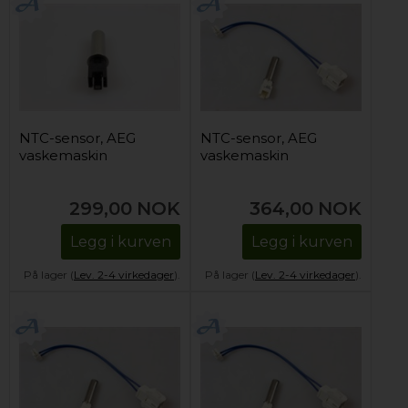
NTC-sensor, AEG
NTC-sensor, AEG
vaskemaskin
vaskemaskin
299,00
NOK
364,00
NOK
Legg i kurven
Legg i kurven
På lager (
Lev. 2-4 virkedager
).
På lager (
Lev. 2-4 virkedager
).