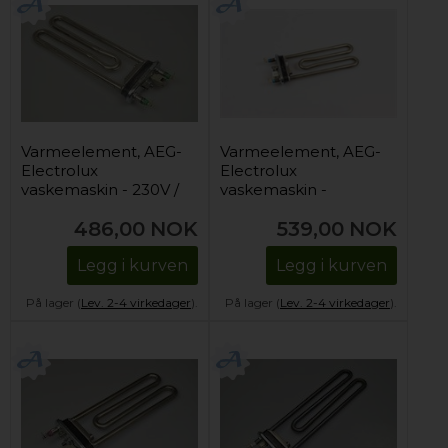
Varmeelement, AEG-
Varmeelement, AEG-
Electrolux
Electrolux
vaskemaskin - 230V /
vaskemaskin -
1750W
230V/1400W (inkl.
486,00
NOK
539,00
NOK
NTC-sensor)
Legg i kurven
Legg i kurven
På lager (
Lev. 2-4 virkedager
).
På lager (
Lev. 2-4 virkedager
).