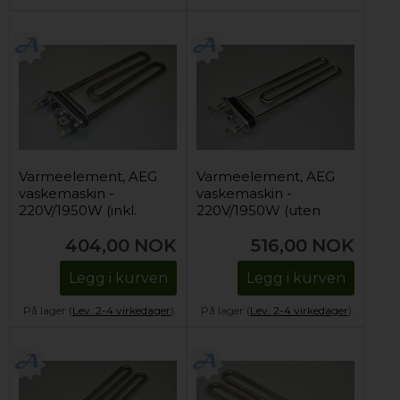
Varmeelement, AEG
Varmeelement, AEG
vaskemaskin -
vaskemaskin -
220V/1950W (inkl.
220V/1950W (uten
NTC-sensor)
hull for NTC-sensor)
404,00
NOK
516,00
NOK
Legg i kurven
Legg i kurven
På lager (
Lev. 2-4 virkedager
).
På lager (
Lev. 2-4 virkedager
).