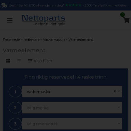
Bestill før kl. 17.00 så sender vi i dag*
>2.000 Trustpilot anmeldelser
0
»
»
Reservedel - hvitevare
Vaskemaskin
Varmeelement
Varmeelement
Visa filter
Finn riktig reservedel i 4 raske trinn
1
×
Vaskemaskin
2
Velg merke
3
Velg reservedel