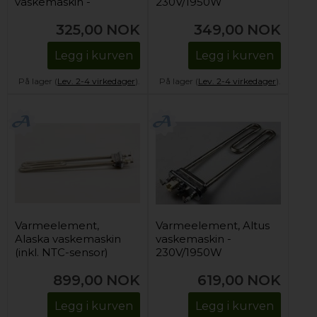
vaskemaskin -
230V/1950W
230V/1950W (inkl.
325,00
NOK
349,00
NOK
NTC-sensor)
Legg i kurven
Legg i kurven
På lager (
Lev. 2-4 virkedager
).
På lager (
Lev. 2-4 virkedager
).
Varmeelement,
Varmeelement, Altus
Alaska vaskemaskin
vaskemaskin -
(inkl. NTC-sensor)
230V/1950W
899,00
NOK
619,00
NOK
Legg i kurven
Legg i kurven