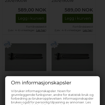
230V/1900W
230V/1900W
589,00
NOK
589,00
NOK
Legg i kurven
Legg i kurven
Forhåndsbestill
Forhåndsbestill
(Lev. 4-6 virkedager.
Les her
)
(Lev. 4-6 virkedager.
Les her
)
Varmeelement, AEG
Varmeelement, AEG
Om informasjonskapsler
vaskemaskin -
vaskemaskin -
230V/1900W
230V/1900W
Vi bruker informasjonskapsler. Noen for
grunnleggende funksjoner, andre for statistisk bruk og
589,00
NOK
589,00
NOK
forbedring av brukeropplevelsen. Informasjonskapsler
brukes også for personlig tilpasning av annonser. Les
Legg i kurven
Legg i kurven