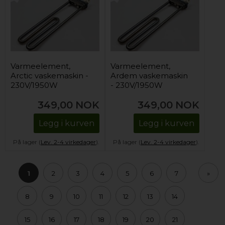
Varmeelement,
Varmeelement,
Arctic vaskemaskin -
Ardem vaskemaskin
230V/1950W
- 230V/1950W
349,00
NOK
349,00
NOK
Legg i kurven
Legg i kurven
På lager (
Lev. 2-4 virkedager
).
På lager (
Lev. 2-4 virkedager
).
1
2
3
4
5
6
7
»
8
9
10
11
12
13
14
15
16
17
18
19
20
21