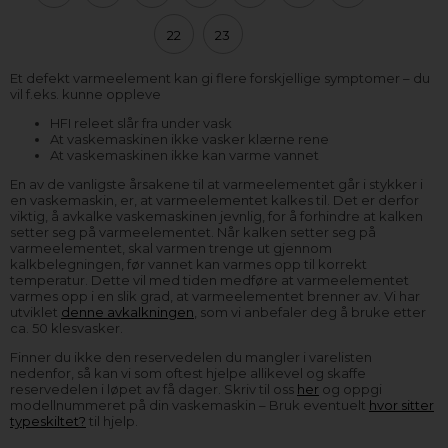
22
23
Et defekt varmeelement kan gi flere forskjellige symptomer – du
vil f.eks. kunne oppleve
HFI releet slår fra under vask
At vaskemaskinen ikke vasker klærne rene
At vaskemaskinen ikke kan varme vannet
En av de vanligste årsakene til at varmeelementet går i stykker i
en vaskemaskin, er, at varmeelementet kalkes til. Det er derfor
viktig, å avkalke vaskemaskinen jevnlig, for å forhindre at kalken
setter seg på varmeelementet. Når kalken setter seg på
varmeelementet, skal varmen trenge ut gjennom
kalkbelegningen, før vannet kan varmes opp til korrekt
temperatur. Dette vil med tiden medføre at varmeelementet
varmes opp i en slik grad, at varmeelementet brenner av. Vi har
utviklet
denne avkalkningen
, som vi anbefaler deg å bruke etter
ca. 50 klesvasker.
Finner du ikke den reservedelen du mangler i varelisten
nedenfor, så kan vi som oftest hjelpe allikevel og skaffe
reservedelen i løpet av få dager. Skriv til oss
her
og oppgi
modellnummeret på din vaskemaskin – Bruk eventuelt
hvor sitter
typeskiltet?
til hjelp.