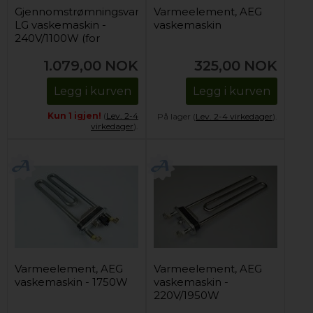
Gjennomstrømningsvarmeelement,
Varmeelement, AEG
LG vaskemaskin -
vaskemaskin
240V/1100W (for
damp)
1.079,00
NOK
325,00
NOK
Legg i kurven
Legg i kurven
Kun 1 igjen!
(
Lev. 2-4
På lager (
Lev. 2-4 virkedager
).
virkedager
).
Varmeelement, AEG
Varmeelement, AEG
vaskemaskin - 1750W
vaskemaskin -
220V/1950W