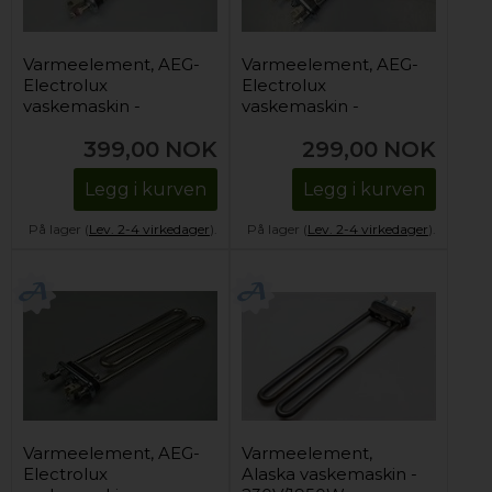
Varmeelement, AEG-
Varmeelement, AEG-
Electrolux
Electrolux
vaskemaskin -
vaskemaskin -
230V/1750W (inkl.
230V/1950W
399,00
NOK
299,00
NOK
NTC-sensor)
Legg i kurven
Legg i kurven
På lager (
Lev. 2-4 virkedager
).
På lager (
Lev. 2-4 virkedager
).
Varmeelement, AEG-
Varmeelement,
Electrolux
Alaska vaskemaskin -