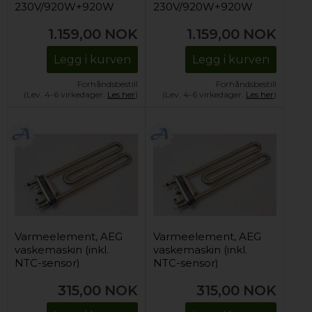
230V/920W+920W
230V/920W+920W
(for tørking)
(for tørking)
1.159,00
NOK
1.159,00
NOK
Legg i kurven
Legg i kurven
Forhåndsbestill
Forhåndsbestill
(Lev. 4-6 virkedager.
Les her
)
(Lev. 4-6 virkedager.
Les her
)
Varmeelement, AEG
Varmeelement, AEG
vaskemaskin (inkl.
vaskemaskin (inkl.
NTC-sensor)
NTC-sensor)
315,00
NOK
315,00
NOK