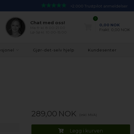
>2.000 Trustpilot anmeldelser
0
Chat med oss!
0,00
NOK
Ma-fr kl. 8.00-21.00
Frakt:
0,00 NOK
Lø-Sø kl. 10.00-15.00
esjonel
Gjør-det-selv hjelp
Kundesenter
289,00
NOK
(inkl. MVA)
Legg i kurven