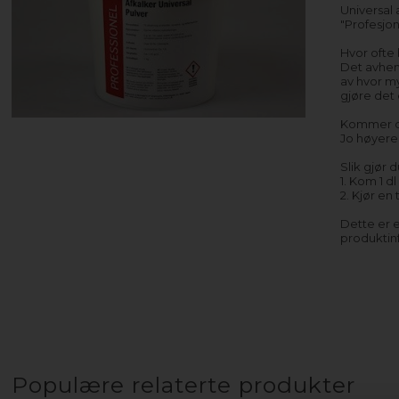
Universal 
"Profesjon
Hvor ofte
Det avheng
av hvor m
gjøre det 
Kommer de
Jo høyere
Slik gjør d
1. Kom 1 d
2. Kjør en
Dette er e
produktinf
Populære relaterte produkter