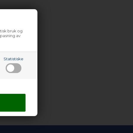
tisk bruk og
lpasning av
Statistiske