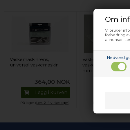
Om inf
Vi bruker inf
forbedring av
annonser. Les
Nødvendig
Vaskemaskinrens,
Vaskepose, Universal
universal vaskemaskin
vaskemaskin - 600 x 
mm
364,00
NOK
88,00
Legg i kurven
Legg i k
På lager (
Lev. 2-4 virkedager
).
På lager (
Lev. 2-4 vir