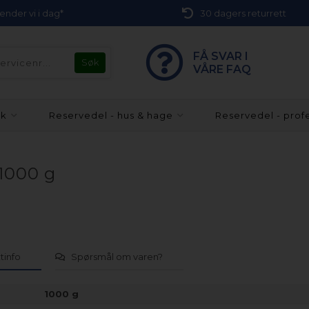
 sender vi i dag*
30 dagers returrett
FÅ SVAR I
VÅRE FAQ
kk
Reservedel - hus & hage
Reservedel - prof
 1000 g
tinfo
Spørsmål om varen?
1000 g