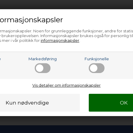
ormasjonskapsler
ormasjonskapsler. Noen for grunnleggende funksjoner, andre for statis
 brukeropplevelsen. Informasjonskapsler brukes også for personlig ti
 mer i vår politikk for
informasjonskapsler
.
e
Markedsføring
Funksjonelle
400
NOK
Vis detaljer om informasjonskapsler
urven
kedager
).