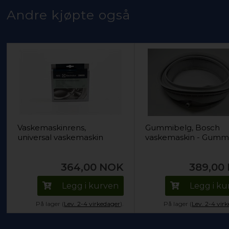
Andre kjøpte også
Vaskemaskinrens,
Gummibelg, Bosch
universal vaskemaskin
vaskemaskin - Gumm
364,00
NOK
389,00
Legg i kurven
Legg i k
På lager (
Lev. 2-4 virkedager
).
På lager (
Lev. 2-4 vir