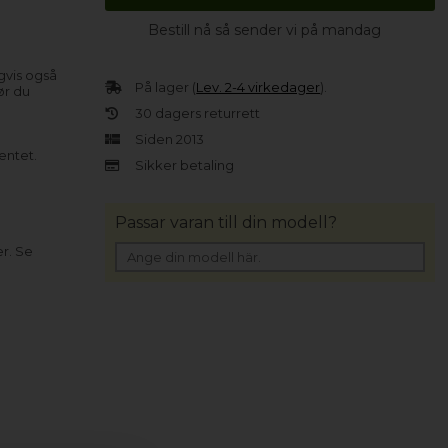
Bestill nå så sender vi på mandag
gvis også
På lager (
Lev. 2-4 virkedager
).
ør du
30 dagers returrett
Siden 2013
entet.
Sikker betaling
Passar varan till din modell?
er. Se