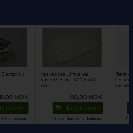
Electrolux
Vaskepose, Universal
Fjern då
vaskemaskin - 600 x 400
vaskema
mm
vaskem
8,00
NOK
88,00
NOK
gg i kurven
Legg i kurven
. 2-4 virkedager
).
På lager (
Lev. 2-4 virkedager
).
På l