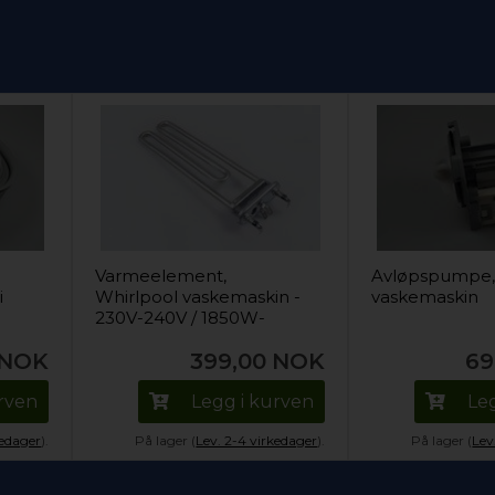
Varmeelement,
Avløpspumpe, 
i
Whirlpool vaskemaskin -
vaskemaskin
230V-240V / 1850W-
1950W
NOK
399,00
NOK
69
urven
Legg i kurven
Le
kedager
).
På lager (
Lev. 2-4 virkedager
).
På lager (
Lev