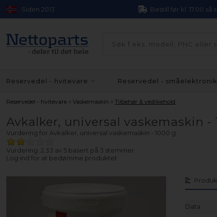
Siden 2013
Bestill før kl. 17.00 så
Reservedel - hvitevare
Reservedel - småelektroni
»
»
Reservedel - hvitevare
Vaskemaskin
Tilbehør & vedlikehold
Avkalker, universal vaskemaskin -
Vurdering for
Avkalker, universal vaskemaskin - 1000 g
Vurdering: 2.33 av 5 basert på
3
stemmer
Log ind for at bedømme produktet
Produk
Data