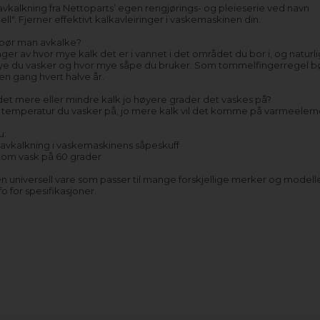
avkalkning fra Nettoparts’ egen rengjørings- og pleieserie ved navn
ell". Fjerner effektivt kalkavleiringer i vaskemaskinen din.
 bør man avkalke?
er av hvor mye kalk det er i vannet i det området du bor i, og naturli
ye du vasker og hvor mye såpe du bruker. Som tommelfingerregel b
en gang hvert halve år.
t mere eller mindre kalk jo høyere grader det vaskes på?
 temperatur du vasker på, jo mere kalk vil det komme på varmeelem
u:
l avkalkning i vaskemaskinens såpeskuff
 tom vask på 60 grader
n universell vare som passer til mange forskjellige merker og modell
o for spesifikasjoner.