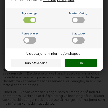
mer i vår politikk for
informasjonskapsler
.
Nødvendige
Markedsføring
Funksjonelle
Statistiske
Inntaksslange
Såpeslange
Vis detaljer om informasjonskapsler
Nettoparts har
slange og andre reservedeler til
vaskemaskin
. De delene vi ikke har på lager, kan vi i langt de
fleste tilfeller skaffe og levere slange til deg i løpet av få dager.
Uansett hvilken vaskemaskin reservedel du mangler, så er vi de
rette å finne delen hos.
Finner du ikke vaskemaskin slange, som du mangler, så kan du
kontakt oss
– vi sitter klar til å hjelpe og veilede deg når du kjøper
vaskemaskin slange! Husk å opplyse så mange informasjoner som
mulig fra
vaskemaskin typeskiltet
.