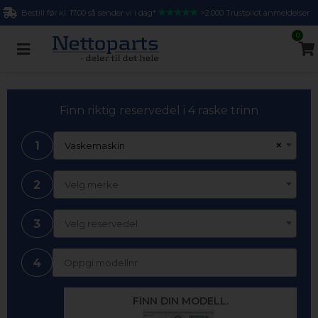
Bestill før kl. 17.00 så sender vi i dag*
>2.000 Trustpilot anmeldelser
0
Finn riktig reservedel i 4 raske trinn
1
×
Vaskemaskin
2
Velg merke
3
Velg reservedel
4
FINN DIN MODELL.