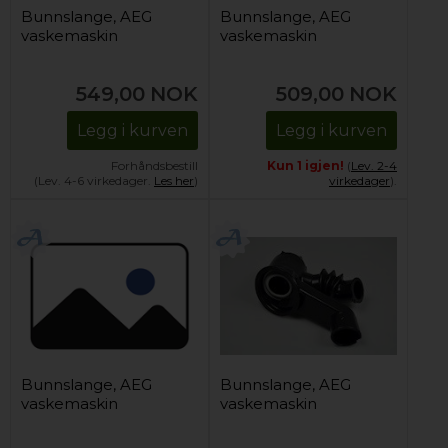
Bunnslange, AEG
Bunnslange, AEG
vaskemaskin
vaskemaskin
549,00
NOK
509,00
NOK
Legg i kurven
Legg i kurven
Forhåndsbestill
Kun 1 igjen!
(
Lev. 2-4
(Lev. 4-6 virkedager.
Les her
)
virkedager
).
Bunnslange, AEG
Bunnslange, AEG
vaskemaskin
vaskemaskin