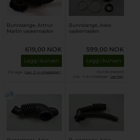
Bunnslange, Arthur
Bunnslange, Asko
Martin vaskemaskin
vaskemaskin
619,00
NOK
599,00
NOK
Legg i kurven
Legg i kurven
Forhåndsbestill
På lager (
Lev. 2-4 virkedager
).
(Lev. 4-6 virkedager.
Les her
)