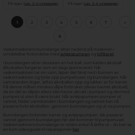
På lager (
Lev. 2-4 virkedager
).
På lager (
Lev. 2-4 virkedager
).
1
2
3
4
5
6
7
»
8
Vaskemaskinens bunnslange sitter nederst på maskinen i
umiddelbar forbindelse med
avløpspumpen
og
lofilteret
.
I bunnslangen sitter dessuten en hvit ball, som kaldes økoball.
Økoballen fungerer som en slags sperreventil. Når
vaskemaskinen tar inn vann, løper det først ned i bunnen av
vaskemaskinen og fylde opp pumpehuset og bunnslangen. Når
vannstanden stiger, løftes økoballen opp og lukker av for karret.
På denne måten minskes såpe forbruket (derav navnet økoball),
da en del av såpen ellers ville havne ubrukt i pumpen og dermed
pumpes ut uten å være brukt. Når avløpspumpen pumper ut
vannet, falder vannstanden i bunnslangen og vannet kan nå
passere forbi økoballen, gjennom bunnslangen og ut via pumpen.
Bunnslangen forbinder karret og avløpspumpen, slik passerer
vannet gjennom bunnslangen før det kommer til pumpehuset.
Vaskemaskinens bunnslange er relativ enkel å skifte ut – du kan se
en kort videoguide til reparasjonen
her
.