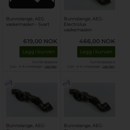
Bunnslange, AEG
Bunnslange, AEG-
vaskemaskin - Svart
Electrolux
vaskemaskin
619,00
NOK
466,00
NOK
Legg i kurven
Legg i kurven
Forhåndsbestill
Forhåndsbestill
(Lev. 4-6 virkedager.
Les her
)
(Lev. 4-6 virkedager.
Les her
)
Bunnslange, AEG-
Bunnslange, AEG-