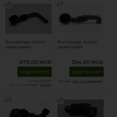
Bunnslange, Ariston
Bunnslange, Ariston
vaskemaskin
vaskemaskin
679,00
NOK
364,00
NOK
Legg i kurven
Legg i kurven
Forhåndsbestill
På lager (
Lev. 2-4 virkedager
).
(Lev. 4-6 virkedager.
Les her
)