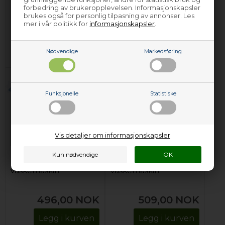
forbedring av brukeropplevelsen. Informasjonskapsler
759,00
NOK
479,00
NOK
brukes også for personlig tilpasning av annonser. Les
mer i vår politikk for
informasjonskapsler
.
Legg i kurven
Legg i kurven
Forhåndsbestill
Forhåndsbestill
Nødvendige
Markedsføring
(Lev. 4-6 virkedager.
Les her
)
(Lev. 4-6 virkedager.
Les her
)
Funksjonelle
Statistiske
Vis detaljer om informasjonskapsler
Bunnslange, Ariston
Bunnslange, Ariston
vaskemaskin
vaskemaskin
496,00
NOK
509,00
NOK
Legg i kurven
Legg i kurven