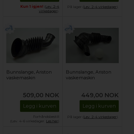
Kun 1 igjen!
(
Lev. 2-4
På lager (
Lev. 2-4 virkedager
).
virkedager
).
Bunnslange, Ariston
Bunnslange, Ariston
vaskemaskin
vaskemaskin
509,00
NOK
449,00
NOK
Legg i kurven
Legg i kurven
Forhåndsbestill
På lager (
Lev. 2-4 virkedager
).
(Lev. 4-6 virkedager.
Les her
)