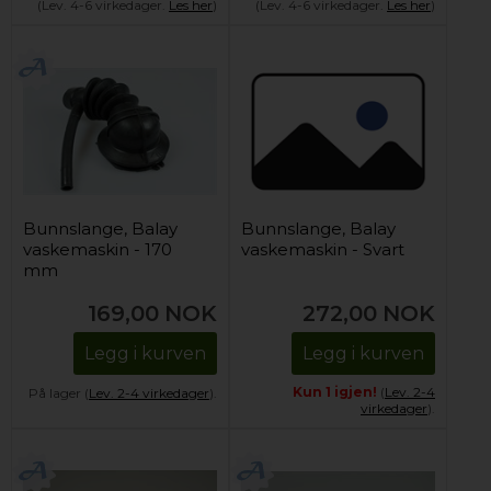
(Lev. 4-6 virkedager.
Les her
)
(Lev. 4-6 virkedager.
Les her
)
Bunnslange, Balay
Bunnslange, Balay
vaskemaskin - 170
vaskemaskin - Svart
mm
169,00
NOK
272,00
NOK
Legg i kurven
Legg i kurven
Kun 1 igjen!
(
Lev. 2-4
På lager (
Lev. 2-4 virkedager
).
virkedager
).