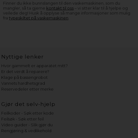
Finner du ikke bunnslangen til den vaskemaskinen, som du
mangler, så ta gjerne
kontakt til oss
– vi sitter klar til å hjelpe og
veilede deg! Husk å opplyse så mange informasjoner som mulig
fra
typeskiltet på vaskemaskinen
.
Nyttige lenker
Hvor gammelt er apparatet mitt?
Er det verdt å reparere?
Klage på bassengrobot
Vannets hardhetsgrad
Reservedeler etter merke
Gjør det selv-hjelp
Feilkoder - Søk etter kode
Feilsøk - Søk etter feil
Video guider - Slik gjør du
Rengjøring & vedlikehold