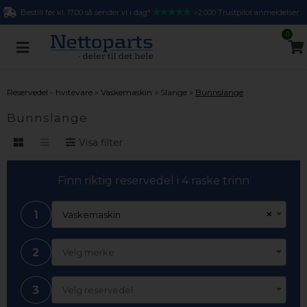
Bestill før kl. 17.00 så sender vi i dag*
>2.000 Trustpilot anmeldelser
0
»
»
»
Reservedel - hvitevare
Vaskemaskin
Slange
Bunnslange
Bunnslange
Visa filter
Finn riktig reservedel i 4 raske trinn
1
×
Vaskemaskin
2
Velg merke
3
Velg reservedel