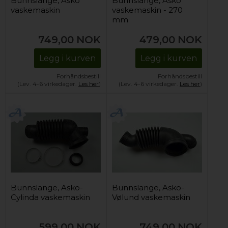
Bunnslange, Asko
Bunnslange, Asko
vaskemaskin
vaskemaskin - 270
mm
749,00
NOK
479,00
NOK
Legg i kurven
Legg i kurven
Forhåndsbestill
Forhåndsbestill
(Lev. 4-6 virkedager.
Les her
)
(Lev. 4-6 virkedager.
Les her
)
Bunnslange, Asko-
Bunnslange, Asko-
Cylinda vaskemaskin
Vølund vaskemaskin
599,00
NOK
749,00
NOK