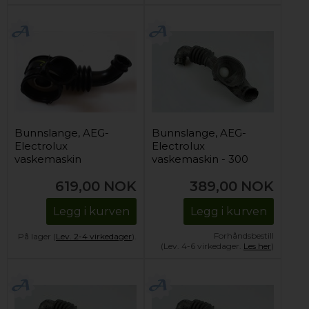
Bunnslange, AEG-
Bunnslange, AEG-
Electrolux
Electrolux
vaskemaskin
vaskemaskin - 300
mm
619,00
NOK
389,00
NOK
Legg i kurven
Legg i kurven
Forhåndsbestill
På lager (
Lev. 2-4 virkedager
).
(Lev. 4-6 virkedager.
Les her
)