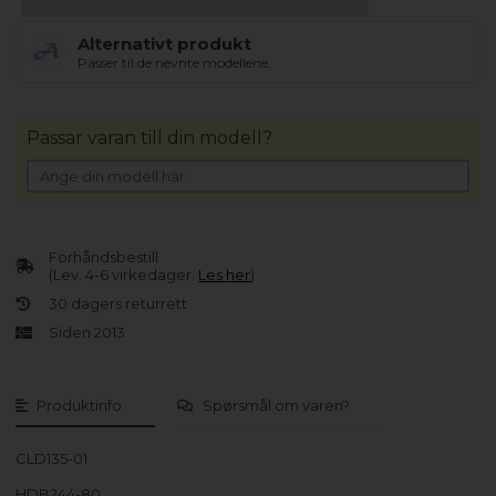
Alternativt produkt
Passer til de nevnte modellene.
Passar varan till din modell?
Forhåndsbestill
(Lev. 4-6 virkedager.
Les her
)
30 dagers returrett
Siden 2013
Produktinfo
Spørsmål om varen?
CLD135-01
HDB244-80