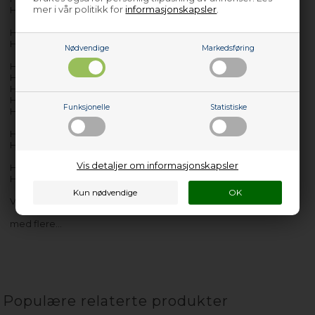
mer i vår politikk for
informasjonskapsler
.
HNWL7166
HNWS6125
HNWS6125-03
Nødvendige
Markedsføring
HPWD136-80
HPWD166-80
HSWD126-80
HSWD146
Funksjonelle
Statistiske
HSWD166
HW355-47
HW556-47
Vis detaljer om informasjonskapsler
HWD120-80
HWD130J-80
VHW644D
med flere…
Populære relaterte produkter