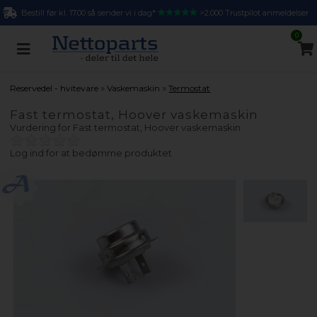
Bestill før kl. 17.00 så sender vi i dag*
>2.000 Trustpilot anmeldelser
0
»
»
Reservedel - hvitevare
Vaskemaskin
Termostat
Fast termostat, Hoover vaskemaskin
Vurdering for
Fast termostat, Hoover vaskemaskin
Log ind for at bedømme produktet