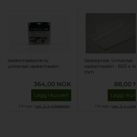
Vaskemaskinrens,
Vaskepose, Universal
universal vaskemaskin
vaskemaskin - 600 x 4
mm
364,00
NOK
88,00
Legg i kurven
Legg i kur
På lager (
Lev. 2-4 virkedager
).
På lager (
Lev. 2-4 virke