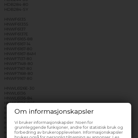
HDB284-80
HDB284-SY
HNWF6135
HNWF6135S
HNWF6137
HNWF6137E
HNWF6165-88
HNWF6167-14
HNWF6167-80
HNWF6167-84M
HNWF7137-80
HNWF7148-80
HNWF7167-80
HNWF7168-80
HNWF9167-80
HNWL6126E-30
HNWL6136
HNWL6136-84
HNWL6136-84S
HNWL6136S-80
Om informasjonskapsler
HNWL6146
HNWL6166
Vi bruker informasjonskapsler. Noen for
HNWL7136
grunnleggende funksjoner, andre for statistisk bruk og
HNWL7136-80
forbedring av brukeropplevelsen. Informasjonskapsler
HNWL7136S
brukes også for personlig tilpasning av annonser. Les
HNWL7146-80