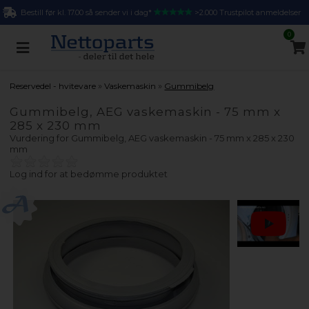
Bestill før kl. 17.00 så sender vi i dag*
>2.000 Trustpilot anmeldelser
0
»
»
Reservedel - hvitevare
Vaskemaskin
Gummibelg
Gummibelg, AEG vaskemaskin - 75 mm x
285 x 230 mm
Vurdering for
Gummibelg, AEG vaskemaskin - 75 mm x 285 x 230
mm
Log ind for at bedømme produktet