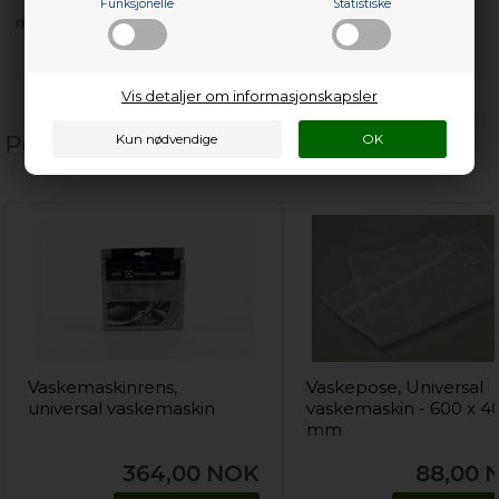
Funksjonelle
Statistiske
med flere…
Vis detaljer om informasjonskapsler
Populære relaterte produkter
Vaskemaskinrens,
Vaskepose, Universal
universal vaskemaskin
vaskemaskin - 600 x 4
mm
364,00
NOK
88,00