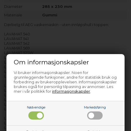
Diameter
285 x 230 mm
Materiale
Gummi
Dørbelg til AEG vaskemaskin - uten innløpshull i toppen.
LAVAMAT 540
LAVAMAT 541
LAVAMAT 542
LAVAMAT 569
LAVAMAT 575W
LAVAMAT 579
Om informasjonskapsler
LAVAMAT 605W
LAVAMAT 625W
LAVAMAT 650W
Vi bruker informasjonskapsler. Noen for
LAVAMAT 802
grunnleggende funksjoner, andre for statistisk bruk og
forbedring av brukeropplevelsen. Informasjonskapsler
LAVAMAT 6050W
brukes også for personlig tilpasning av annonser. Les
LAVAMAT 6100W
mer i vår politikk for
informasjonskapsler
.
LAVAMAT 6205
LAVAMAT 6420
LAVAMAT 6550
Nødvendige
Markedsføring
LAVAMAT 9205
LAVAMAT CARAT 855
LAVAMAT DOMINA 601
LAVAMAT SAPHIR