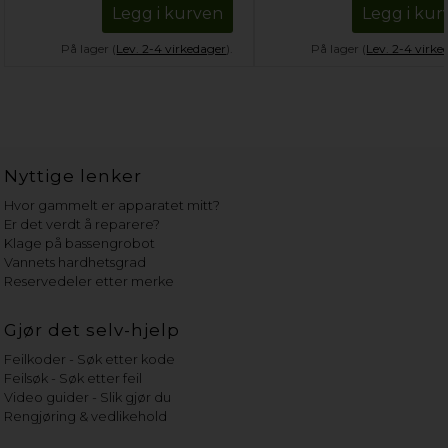
Legg i kurven
Legg i kur
På lager (
Lev. 2-4 virkedager
).
På lager (
Lev. 2-4 virke
Nyttige lenker
Hvor gammelt er apparatet mitt?
Er det verdt å reparere?
Klage på bassengrobot
Vannets hardhetsgrad
Reservedeler etter merke
Gjør det selv-hjelp
Feilkoder - Søk etter kode
Feilsøk - Søk etter feil
Video guider - Slik gjør du
Rengjøring & vedlikehold