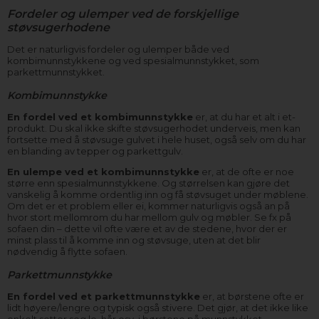
Fordeler og ulemper ved de forskjellige
støvsugerhodene
Det er naturligvis fordeler og ulemper både ved
kombimunnstykkene og ved spesialmunnstykket, som
parkettmunnstykket.
Kombimunnstykke
En fordel ved et kombimunnstykke
er, at du har et alt i et-
produkt. Du skal ikke skifte støvsugerhodet underveis, men kan
fortsette med å støvsuge gulvet i hele huset, også selv om du har
en blanding av tepper og parkettgulv.
En ulempe ved et kombimunnstykke
er, at de ofte er noe
større enn spesialmunnstykkene. Og størrelsen kan gjøre det
vanskelig å komme ordentlig inn og få støvsuget under møblene.
Om det er et problem eller ei, kommer naturligvis også an på
hvor stort mellomrom du har mellom gulv og møbler. Se fx på
sofaen din – dette vil ofte være et av de stedene, hvor der er
minst plass til å komme inn og støvsuge, uten at det blir
nødvendig å flytte sofaen.
Parkettmunnstykke
En fordel ved et parkettmunnstykke
er, at børstene ofte er
lidt høyere/lengre og typisk også stivere. Det gjør, at det ikke like
enkelt setter seg lo, hår osv. i børstene på munnstykket.