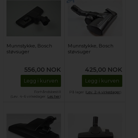
Munnstykke, Bosch
Munnstykke, Bosch
støvsuger
støvsuger
556,00
NOK
425,00
NOK
Legg i kurven
Legg i kurven
Forhåndsbestill
På lager (
Lev. 2-4 virkedager
).
(Lev. 4-6 virkedager.
Les her
)