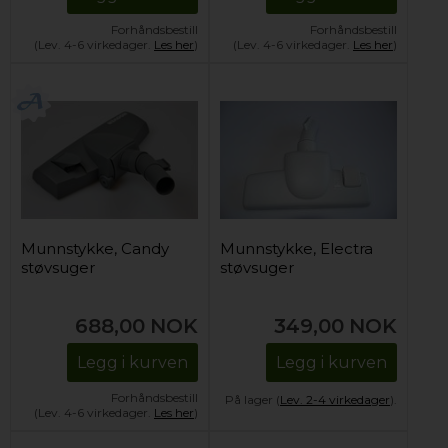
Forhåndsbestill
Forhåndsbestill
(Lev. 4-6 virkedager.
Les her
)
(Lev. 4-6 virkedager.
Les her
)
Munnstykke, Candy
Munnstykke, Electra
støvsuger
støvsuger
688,00
NOK
349,00
NOK
Legg i kurven
Legg i kurven
Forhåndsbestill
På lager (
Lev. 2-4 virkedager
).
(Lev. 4-6 virkedager.
Les her
)