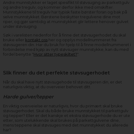
Andre munnstykker er laget spesifikt til støvsuging av parkettgulv
og andre tregulv, og kommer derfor ikke med omskifter.
Munnstykkene til tregulv har typisk faste børster foran og bak på
selve munnstykket. Børstene beskytter tregulvene dine mot
riper, og gjør samtidig at munnstykket glir lettere henover gulvet
under støvsuging.
Søk i varelisten nedenfor for å finne det støvsugerhodet du skal
bruke eller
kontakt oss
her og opplys modellnummeret fra
støvsugeren din. Har du bruk for hjelp til å finne modellnummeret i
forbindelse med kjøp av nytt støvsuger munnstykke, kan du med
fordel benytte "
Hvor sitter typeskiltet?
".
Slik finner du det perfekte støvsugerhodet
Når du skal have nytt støvsugehode til støvsugeren din, er det
naturligvis viktig, at du overveier behovet ditt.
Harde gulver/tepper
En viktig overveielse er naturligvis, hvor du primært skal bruke
støvsugerhodet. Skal du både bruke munnstykket til parkettgulv
og tepper? Eller er det kanskje et ekstra støvsugerhode du er ute
etter, som utelukkende skal brukes på parkettgulvene dine,
mens teppene skal støvsuges med det munnstykket du allerede
har?