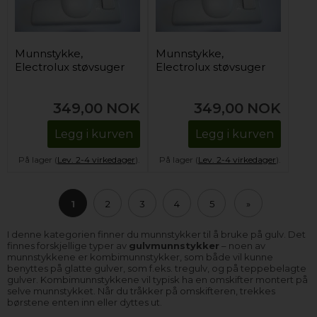
Munnstykke,
Munnstykke,
Electrolux støvsuger
Electrolux støvsuger
349,00
NOK
349,00
NOK
Legg i kurven
Legg i kurven
På lager (
Lev. 2-4 virkedager
).
På lager (
Lev. 2-4 virkedager
).
1
2
3
4
5
»
I denne kategorien finner du munnstykker til å bruke på gulv. Det
finnes forskjellige typer av
gulvmunnstykker
– noen av
munnstykkene er kombimunnstykker, som både vil kunne
benyttes på glatte gulver, som f.eks. tregulv, og på teppebelagte
gulver. Kombimunnstykkene vil typisk ha en omskifter montert på
selve munnstykket. Når du tråkker på omskifteren, trekkes
børstene enten inn eller dyttes ut.