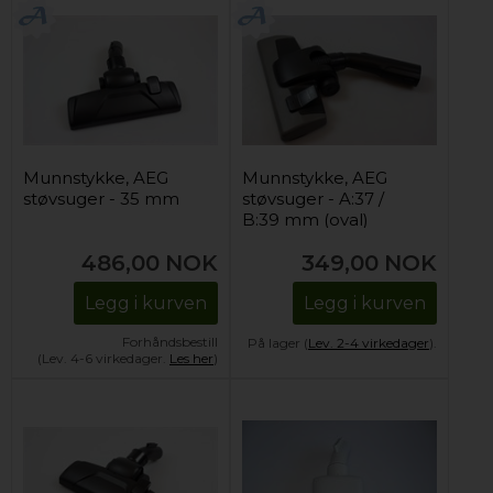
Munnstykke, AEG
Munnstykke, AEG
støvsuger - 35 mm
støvsuger - A:37 /
B:39 mm (oval)
486,00
NOK
349,00
NOK
Legg i kurven
Legg i kurven
Forhåndsbestill
På lager (
Lev. 2-4 virkedager
).
(Lev. 4-6 virkedager.
Les her
)