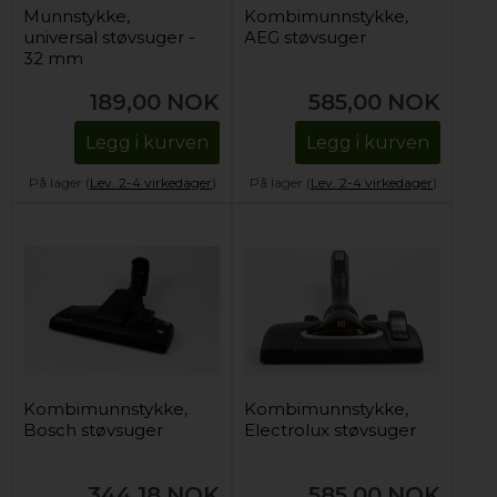
Munnstykke,
Kombimunnstykke,
universal støvsuger -
AEG støvsuger
32 mm
189,00
NOK
585,00
NOK
Legg i kurven
Legg i kurven
På lager (
Lev. 2-4 virkedager
).
På lager (
Lev. 2-4 virkedager
).
Kombimunnstykke,
Kombimunnstykke,
Bosch støvsuger
Electrolux støvsuger
344,18
NOK
585,00
NOK