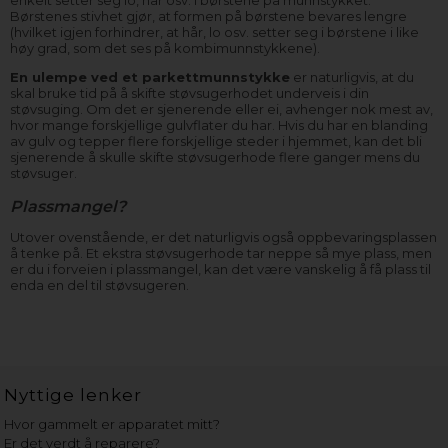
Børstenes stivhet gjør, at formen på børstene bevares lengre
(hvilket igjen forhindrer, at hår, lo osv. setter seg i børstene i like
høy grad, som det ses på kombimunnstykkene).
En ulempe ved et parkettmunnstykke
er naturligvis, at du
skal bruke tid på å skifte støvsugerhodet underveis i din
støvsuging. Om det er sjenerende eller ei, avhenger nok mest av,
hvor mange forskjellige gulvflater du har. Hvis du har en blanding
av gulv og tepper flere forskjellige steder i hjemmet, kan det bli
sjenerende å skulle skifte støvsugerhode flere ganger mens du
støvsuger.
Plassmangel?
Utover ovenstående, er det naturligvis også oppbevaringsplassen
å tenke på. Et ekstra støvsugerhode tar neppe så mye plass, men
er du i forveien i plassmangel, kan det være vanskelig å få plass til
enda en del til støvsugeren.
Nyttige lenker
Hvor gammelt er apparatet mitt?
Er det verdt å reparere?