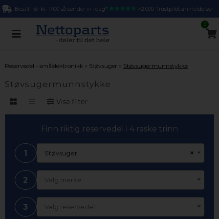
Bestill før kl. 17.00 så sender vi i dag*
>2.000 Trustpilot anmeldelser
0
»
»
Reservedel - småelektronikk
Støvsuger
Støvsugermunnstykke
Støvsugermunnstykke
Visa filter
Finn riktig reservedel i 4 raske trinn
1
×
Støvsuger
2
Velg merke
3
Velg reservedel