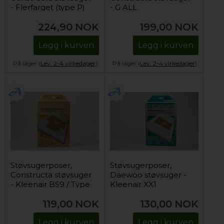
- Flerfarget (type P)
- G ALL
224,90
NOK
199,00
NOK
Legg i kurven
Legg i kurven
På lager (
Lev. 2-4 virkedager
).
På lager (
Lev. 2-4 virkedager
).
Støvsugerposer,
Støvsugerposer,
Constructa støvsuger
Daewoo støvsuger -
- Kleenair BS9 / Type
Kleenair XX1
P
119,00
NOK
130,00
NOK
Legg i kurven
Legg i kurven