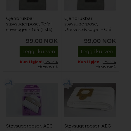
Gjenbrukbar
Gjenbrukbar
støvsugerpose, Tefal
støvsugerpose,
støvsuger - Grå (1 stk)
Ufesa støvsuger - Grå
(1 stk)
99,00
NOK
99,00
NOK
Legg i kurven
Legg i kurven
Kun 1 igjen!
(
Lev. 2-4
Kun 1 igjen!
(
Lev. 2-4
virkedager
).
virkedager
).
Støvsugerposer, AEG
Støvsugerposer, AEG