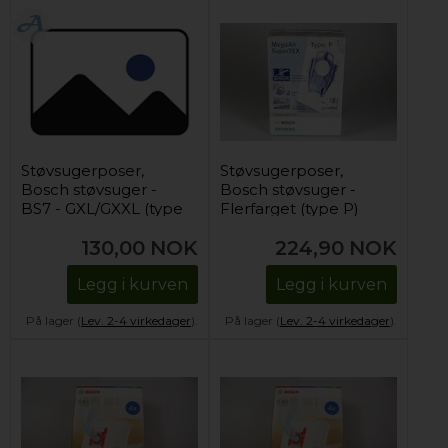
Støvsugerposer,
Støvsugerposer,
Bosch støvsuger -
Bosch støvsuger -
BS7 - GXL/GXXL (type
Flerfarget (type P)
D, E, F, G & H)
130,00
NOK
224,90
NOK
Legg i kurven
Legg i kurven
På lager (
Lev. 2-4 virkedager
).
På lager (
Lev. 2-4 virkedager
).