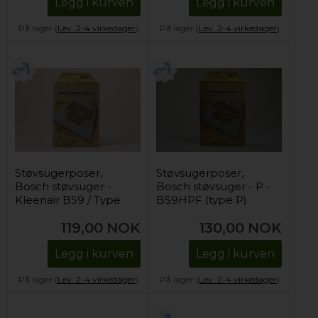
Legg i kurven
Legg i kurven
På lager (
Lev. 2-4 virkedager
).
På lager (
Lev. 2-4 virkedager
).
Støvsugerposer,
Støvsugerposer,
Bosch støvsuger -
Bosch støvsuger - P -
Kleenair BS9 / Type
BS9HPF (type P)
P
119,00
NOK
130,00
NOK
Legg i kurven
Legg i kurven
På lager (
Lev. 2-4 virkedager
).
På lager (
Lev. 2-4 virkedager
).