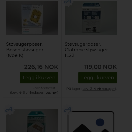
Støvsugerposer,
Støvsugerposer,
Bosch støvsuger
Clatronic støvsuger -
(type K)
IL22
226,16
NOK
119,00
NOK
Legg i kurven
Legg i kurven
Forhåndsbestill
På lager (
Lev. 2-4 virkedager
).
(Lev. 4-6 virkedager.
Les her
)