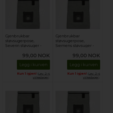
Gjenbrukbar
Gjenbrukbar
støvsugerpose,
støvsugerpose,
Severin støvsuger -
Siemens støvsuger -
Grå (1 stk)
Grå (1 stk)
99,00
NOK
99,00
NOK
Legg i kurven
Legg i kurven
Kun 1 igjen!
(
Lev. 2-4
Kun 1 igjen!
(
Lev. 2-4
virkedager
).
virkedager
).