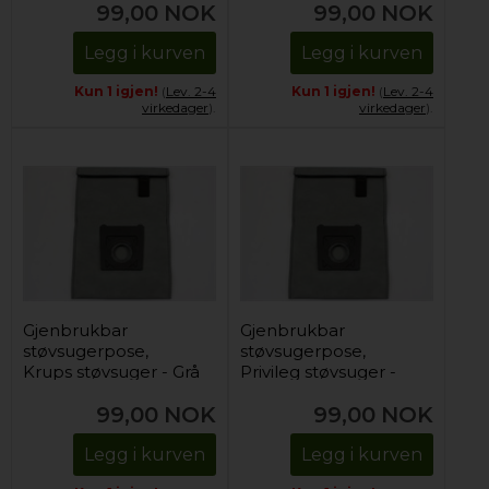
99,00
NOK
99,00
NOK
Legg i kurven
Legg i kurven
Kun 1 igjen!
(
Lev. 2-4
Kun 1 igjen!
(
Lev. 2-4
virkedager
).
virkedager
).
Gjenbrukbar
Gjenbrukbar
støvsugerpose,
støvsugerpose,
Krups støvsuger - Grå
Privileg støvsuger -
(1 stk)
Grå (1 stk)
99,00
NOK
99,00
NOK
Legg i kurven
Legg i kurven