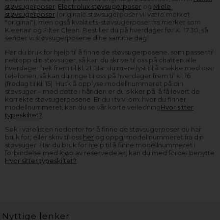
støvsugerposer
,
Electrolux støvsugerposer
og
Miele
støvsugerposer
(originale støvsugerposer vil være merket
"original"), men også kvalitets-støvsugerposer fra merker som
Kleenair og Filter Clean. Bestiller du på hverdager før kl. 17.30, så
sender vi støvsugerposene dine samme dag.
Har du bruk for hjelp til å finne de støvsugerposene, som passer til
nettopp din støvsuger, så kan du skrive til oss på chatten alle
hverdager helt frem til kl. 21. Har du mere lyst til å snakke med oss i
telefonen, så kan du ringe til oss på hverdager frem til kl. 16
(fredag til kl. 15). Husk å opplyse modellnummeret på din
støvsuger – med dette i hånden er du sikker på, å få levert de
korrekte støvsugerposene. Er du i tvivl om, hvor du finner
modellnummeret, kan du se vår korte veiledning
Hvor sitter
typeskiltet?
.
Søk i varelisten nedenfor for å finne de støvsugerposer du har
bruk for, eller skriv til oss
her
og oppgi modellnummeret fra din
støvsuger. Har du bruk for hjelp til å finne modellnummeret i
forbindelse med kjøp av reservedeler, kan du med fordel benytte
Hvor sitter typeskiltet?
Nyttige lenker