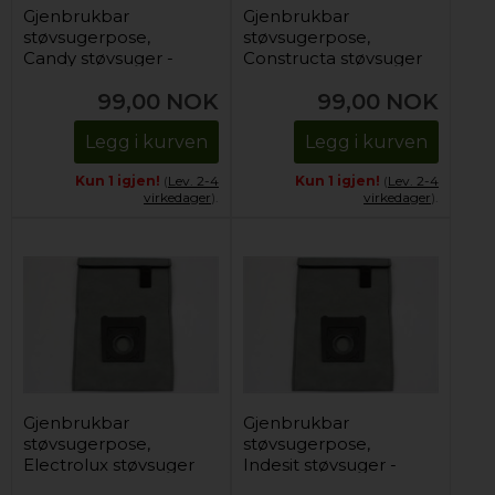
Gjenbrukbar
Gjenbrukbar
støvsugerpose,
støvsugerpose,
Candy støvsuger -
Constructa støvsuger
Grå (1 stk)
- Grå (1 stk)
99,00
NOK
99,00
NOK
Legg i kurven
Legg i kurven
Kun 1 igjen!
(
Lev. 2-4
Kun 1 igjen!
(
Lev. 2-4
virkedager
).
virkedager
).
Gjenbrukbar
Gjenbrukbar
støvsugerpose,
støvsugerpose,
Electrolux støvsuger
Indesit støvsuger -
- Grå (1 stk)
Grå (1 stk)