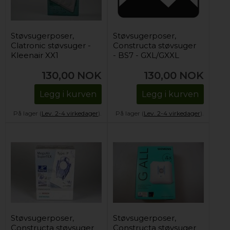
Støvsugerposer,
Støvsugerposer,
Clatronic støvsuger -
Constructa støvsuger
Kleenair XX1
- BS7 - GXL/GXXL
(type D, E, F, G & H)
130,00
NOK
130,00
NOK
Legg i kurven
Legg i kurven
På lager (
Lev. 2-4 virkedager
).
På lager (
Lev. 2-4 virkedager
).
Støvsugerposer,
Støvsugerposer,
Constructa støvsuger
Constructa støvsuger