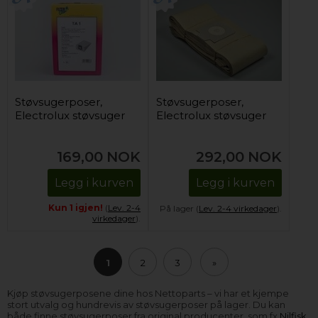
Støvsugerposer,
Støvsugerposer,
Electrolux støvsuger
Electrolux støvsuger
169,00
NOK
292,00
NOK
Legg i kurven
Legg i kurven
Kun 1 igjen!
(
Lev. 2-4
På lager (
Lev. 2-4 virkedager
).
virkedager
).
1
2
3
»
Kjøp støvsugerposene dine hos Nettoparts – vi har et kjempe
stort utvalg og hundrevis av støvsugerposer på lager. Du kan
både finne støvsugerposer fra original producenter, som fx
Nilfisk