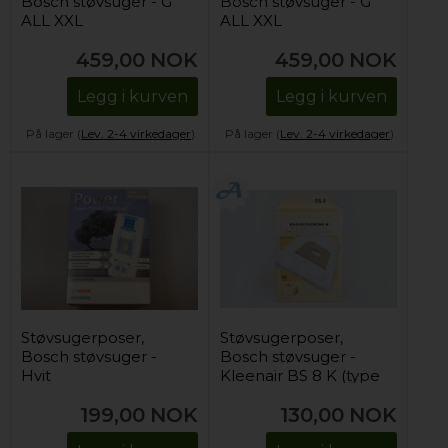
Bosch støvsuger - G
Bosch støvsuger - G
ALL XXL
ALL XXL
459,00
NOK
459,00
NOK
Legg i kurven
Legg i kurven
På lager (
Lev. 2-4 virkedager
).
På lager (
Lev. 2-4 virkedager
).
Støvsugerposer,
Støvsugerposer,
Bosch støvsuger -
Bosch støvsuger -
Hvit
Kleenair BS 8 K (type
K)
199,00
NOK
130,00
NOK