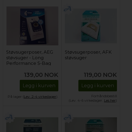
Støvsugerposer, AEG
Støvsugerposer, AFK
støvsuger - Long
støvsuger
Performance S-Bag
139,00
NOK
119,00
NOK
Legg i kurven
Legg i kurven
Forhåndsbestill
På lager (
Lev. 2-4 virkedager
).
(Lev. 4-6 virkedager.
Les her
)