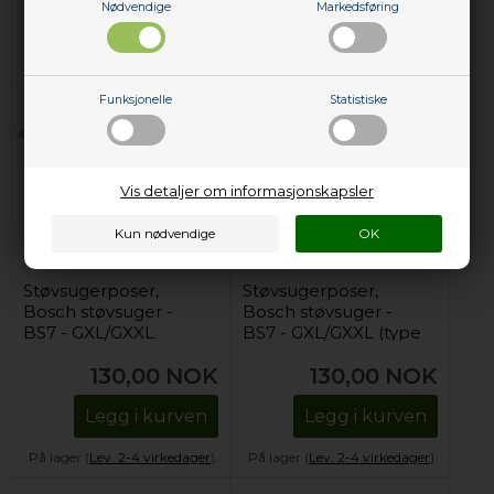
Nødvendige
Markedsføring
Legg i kurven
Legg i kurven
På lager (
Lev. 2-4 virkedager
).
På lager (
Lev. 2-4 virkedager
).
Funksjonelle
Statistiske
Vis detaljer om informasjonskapsler
Støvsugerposer,
Støvsugerposer,
Bosch støvsuger -
Bosch støvsuger -
BS7 - GXL/GXXL
BS7 - GXL/GXXL (type
D, E, F, G & H)
130,00
NOK
130,00
NOK
Legg i kurven
Legg i kurven
På lager (
Lev. 2-4 virkedager
).
På lager (
Lev. 2-4 virkedager
).