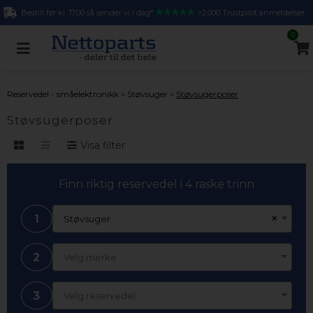
Bestill før kl. 17.00 så sender vi i dag*
>2.000 Trustpilot anmeldelser
0
»
»
Reservedel - småelektronikk
Støvsuger
Støvsugerposer
Støvsugerposer
Visa filter
Finn riktig reservedel i 4 raske trinn
1
×
Støvsuger
2
Velg merke
3
Velg reservedel