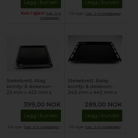
Legg i kurven
Legg i kurven
Kun 1 igjen!
(
Lev. 2-4
På lager (
Lev. 2-4 virkedager
).
virkedager
).
Stekebrett, Atag
Stekebrett, Balay
komfyr & stekeovn -
komfyr & stekeovn -
23 mm x 423 mm x
24,5 mm x 442 mm x
370 mm
370 mm
399,00
NOK
289,00
NOK
Legg i kurven
Legg i kurven
På lager (
Lev. 2-4 virkedager
).
På lager (
Lev. 2-4 virkedager
).