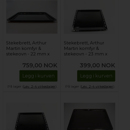
Stekebrett, Arthur
Stekebrett, Arthur
Martin komfyr &
Martin komfyr &
stekeovn - 22 mm x
stekeovn - 23 mm x
466 mm x 385 mm
423 mm x 370 mm
759,00
NOK
399,00
NOK
Legg i kurven
Legg i kurven
På lager (
Lev. 2-4 virkedager
).
På lager (
Lev. 2-4 virkedager
).