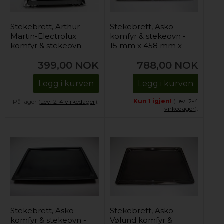
Stekebrett, Arthur
Stekebrett, Asko
Martin-Electrolux
komfyr & stekeovn -
komfyr & stekeovn -
15 mm x 458 mm x
23 mm x 423 mm x
361 mm
399,00
NOK
788,00
NOK
370 mm
Legg i kurven
Legg i kurven
Kun 1 igjen!
(
Lev. 2-4
På lager (
Lev. 2-4 virkedager
).
virkedager
).
Stekebrett, Asko
Stekebrett, Asko-
komfyr & stekeovn -
Vølund komfyr &