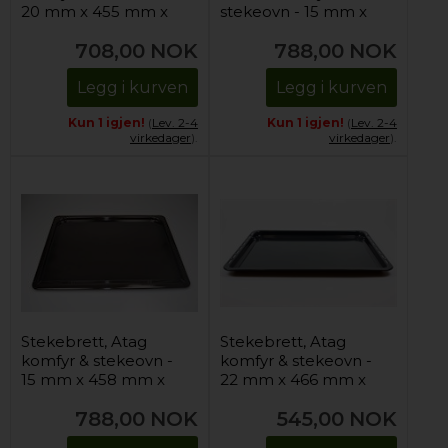
20 mm x 455 mm x
stekeovn - 15 mm x
365 mm
458 mm x 361 mm
708,00
NOK
788,00
NOK
Legg i kurven
Legg i kurven
Kun 1 igjen!
(
Lev. 2-4
Kun 1 igjen!
(
Lev. 2-4
virkedager
).
virkedager
).
Stekebrett, Atag
Stekebrett, Atag
komfyr & stekeovn -
komfyr & stekeovn -
15 mm x 458 mm x
22 mm x 466 mm x
361 mm
385 mm
788,00
NOK
545,00
NOK