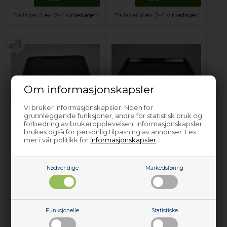
På lager (
Lev. 2-4 virkedager
).
På lager (
Lev. 2-4 virkedager
).
Om informasjonskapsler
Vi bruker informasjonskapsler. Noen for
grunnleggende funksjoner, andre for statistisk bruk og
Stekebrett, AEG-
Stekebrett, AEG-
forbedring av brukeropplevelsen. Informasjonskapsler
Electrolux komfyr &
Electrolux komfyr &
brukes også for personlig tilpasning av annonser. Les
stekeovn - 10 mm x
stekeovn - 22 mm x
mer i vår politikk for
informasjonskapsler
.
434 mm x 320 mm
466 mm x 385 mm
769,00
NOK
525,00
NOK
Nødvendige
Markedsføring
Legg i kurven
Legg i kurven
På lager (
Lev. 2-4 virkedager
).
På lager (
Lev. 2-4 virkedager
).
Funksjonelle
Statistiske