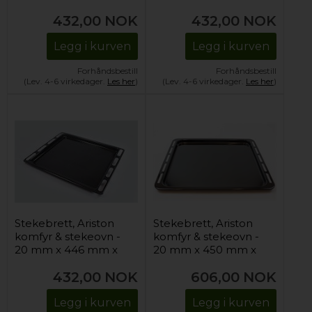
358 mm
358 mm
432,00
NOK
432,00
NOK
Legg i kurven
Legg i kurven
Forhåndsbestill
Forhåndsbestill
(Lev. 4-6 virkedager.
Les her
)
(Lev. 4-6 virkedager.
Les her
)
Stekebrett, Ariston
Stekebrett, Ariston
komfyr & stekeovn -
komfyr & stekeovn -
20 mm x 446 mm x
20 mm x 450 mm x
358 mm
375 mm
432,00
NOK
606,00
NOK
Legg i kurven
Legg i kurven