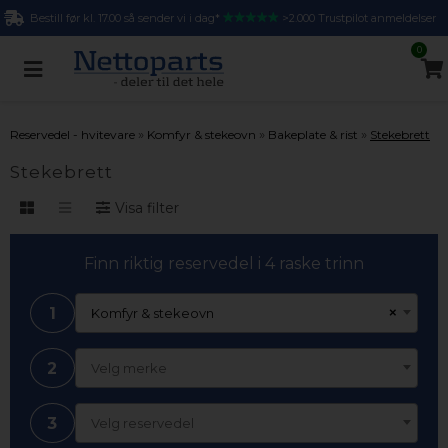
Bestill før kl. 17.00 så sender vi i dag*
>2.000 Trustpilot anmeldelser
0
»
»
»
Reservedel - hvitevare
Komfyr & stekeovn
Bakeplate & rist
Stekebrett
Stekebrett
Visa filter
Finn riktig reservedel i 4 raske trinn
1
×
Komfyr & stekeovn
2
Velg merke
3
Velg reservedel