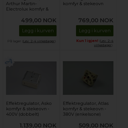
Arthur Martin-
komfyr & stekeovn
Electrolux komfyr &
stekeovn
499,00
NOK
769,00
NOK
(enkelsone)
Legg i kurven
Legg i kurven
Kun 1 igjen!
(
Lev. 2-4
På lager (
Lev. 2-4 virkedager
).
virkedager
).
Effektregulator, Asko
Effektregulator, Atlas
komfyr & stekeovn -
komfyr & stekeovn -
400V (dobbelt)
380V (enkelsone)
1.139,00
NOK
509,00
NOK