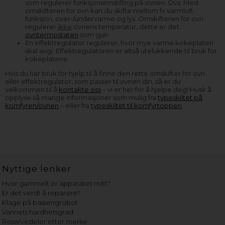
som regulerer funksjonsinnstilling på ovnen. Dvs. Med
omskifteren for ovn kan du skifte mellom fx varmluft
funksjon, over-/undervarme og lys. Omskifteren for ovn
regulerer
ikke
ovnens temperatur, dette er det
ovntermostaten
som gjør.
En effektregulator regulerer, hvor mye varme kokeplaten
skal avgi. Effektregulatoren er altså utelukkende til bruk for
kokeplatene.
Hvis du har bruk for hjelp til å finne den rette omskifter for ovn
eller effektregulator, som passer til ovnen din, så er du
velkommen til å
kontakte oss
– vi er her for å hjelpe deg! Husk å
opplyse så mange informasjoner som mulig fra
typeskiltet på
komfyren/ovnen
– eller fra
typeskiltet til komfyrtoppen
.
Nyttige lenker
Hvor gammelt er apparatet mitt?
Er det verdt å reparere?
Klage på bassengrobot
Vannets hardhetsgrad
Reservedeler etter merke