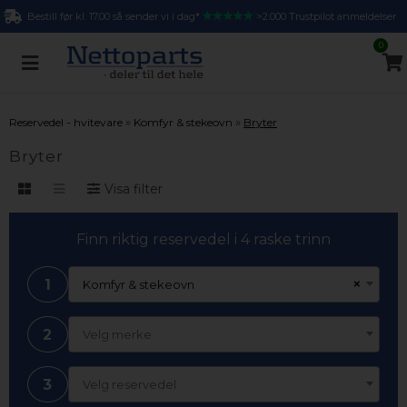
Bestill før kl. 17.00 så sender vi i dag*
>2.000 Trustpilot anmeldelser
0
»
»
Reservedel - hvitevare
Komfyr & stekeovn
Bryter
Bryter
Visa filter
Finn riktig reservedel i 4 raske trinn
1
×
Komfyr & stekeovn
2
Velg merke
3
Velg reservedel