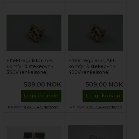
Effektregulator, AEG
Effektregulator, AEG
komfyr & stekeovn -
komfyr & stekeovn -
380V (enkelsone)
400V (enkelsone)
509,00
NOK
509,00
NOK
Legg i kurven
Legg i kurven
På lager (
Lev. 2-4 virkedager
).
På lager (
Lev. 2-4 virkedager
).