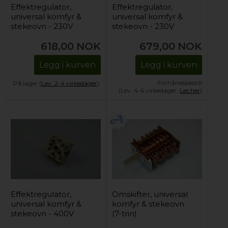
Effektregulator,
Effektregulator,
universal komfyr &
universal komfyr &
stekeovn - 230V
stekeovn - 230V
(enkelsone)
(enkelsone)
618,00
NOK
679,00
NOK
Legg i kurven
Legg i kurven
Forhåndsbestill
På lager (
Lev. 2-4 virkedager
).
(Lev. 4-6 virkedager.
Les her
)
Effektregulator,
Omskifter, universal
universal komfyr &
komfyr & stekeovn
stekeovn - 400V
(7-trin)
(enkelsone)