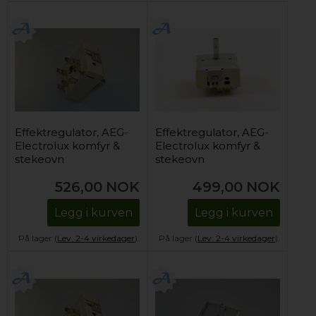
Effektregulator, AEG-
Effektregulator, AEG-
Electrolux komfyr &
Electrolux komfyr &
stekeovn
stekeovn
(enkelsone)
(enkelsone)
526,00
NOK
499,00
NOK
Legg i kurven
Legg i kurven
På lager (
Lev. 2-4 virkedager
).
På lager (
Lev. 2-4 virkedager
).