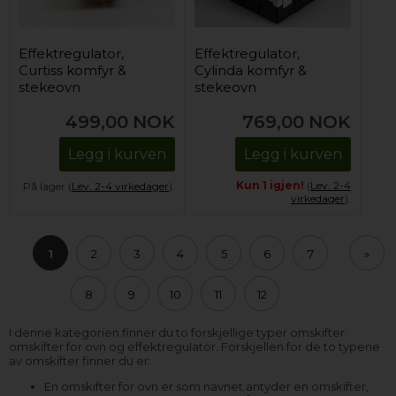
Effektregulator,
Effektregulator,
Curtiss komfyr &
Cylinda komfyr &
stekeovn
stekeovn
(enkelsone)
499,00
NOK
769,00
NOK
Legg i kurven
Legg i kurven
Kun 1 igjen!
(
Lev. 2-4
På lager (
Lev. 2-4 virkedager
).
virkedager
).
1
2
3
4
5
6
7
»
8
9
10
11
12
I denne kategorien finner du to forskjellige typer omskifter:
omskifter for ovn og effektregulator. Forskjellen for de to typene
av omskifter finner du er:
En omskifter for ovn er som navnet antyder en omskifter,