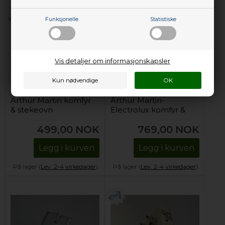
Funksjonelle
Statistiske
Vis detaljer om informasjonskapsler
Effektregulator,
Effektregulator,
Arthur Martin komfyr
Arthur Martin-
& stekeovn
Electrolux komfyr &
(enkelsone)
stekeovn
499,00
NOK
769,00
NOK
Legg i kurven
Legg i kurven
På lager (
Lev. 2-4 virkedager
).
På lager (
Lev. 2-4 virkedager
).