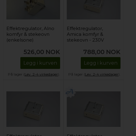
Effektregulator, Alno
Effektregulator,
komfyr & stekeovn
Amica komfyr &
(enkelsone)
stekeovn - 230V
(dobbeltsone)
526,00
NOK
788,00
NOK
Legg i kurven
Legg i kurven
På lager (
Lev. 2-4 virkedager
).
På lager (
Lev. 2-4 virkedager
).