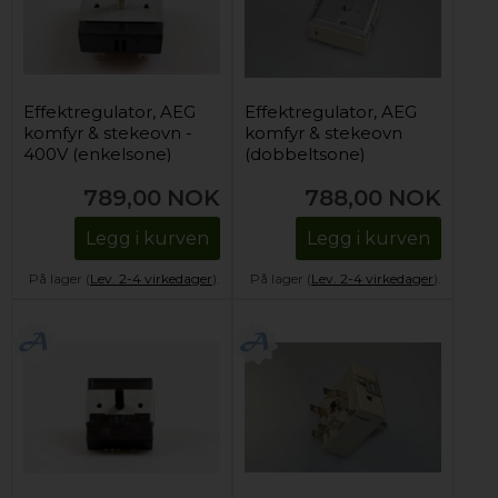
Effektregulator, AEG
Effektregulator, AEG
komfyr & stekeovn -
komfyr & stekeovn
400V (enkelsone)
(dobbeltsone)
789,00
NOK
788,00
NOK
Legg i kurven
Legg i kurven
På lager (
Lev. 2-4 virkedager
).
På lager (
Lev. 2-4 virkedager
).