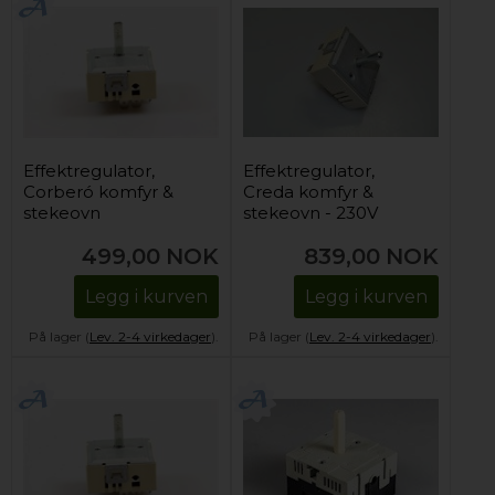
Effektregulator,
Effektregulator,
Corberó komfyr &
Creda komfyr &
stekeovn
stekeovn - 230V
(enkelsone)
(enkelsone)
499,00
NOK
839,00
NOK
Legg i kurven
Legg i kurven
På lager (
Lev. 2-4 virkedager
).
På lager (
Lev. 2-4 virkedager
).