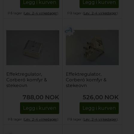
Legg i kurven
Legg i kurven
På lager (
Lev. 2-4 virkedager
).
På lager (
Lev. 2-4 virkedager
).
Effektregulator,
Effektregulator,
Corberó komfyr &
Corberó komfyr &
stekeovn
stekeovn
(dobbeltsone)
(enkelsone)
788,00
NOK
526,00
NOK
Legg i kurven
Legg i kurven
På lager (
Lev. 2-4 virkedager
).
På lager (
Lev. 2-4 virkedager
).