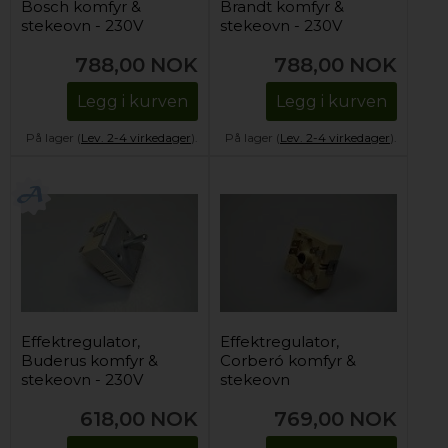
Bosch komfyr &
Brandt komfyr &
stekeovn - 230V
stekeovn - 230V
(dobbeltsone)
788,00
NOK
788,00
NOK
Legg i kurven
Legg i kurven
På lager (
Lev. 2-4 virkedager
).
På lager (
Lev. 2-4 virkedager
).
Effektregulator,
Effektregulator,
Buderus komfyr &
Corberó komfyr &
stekeovn - 230V
stekeovn
(enkelsone)
618,00
NOK
769,00
NOK