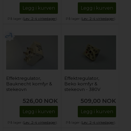
Legg i kurven
Legg i kurven
På lager (
Lev. 2-4 virkedager
).
På lager (
Lev. 2-4 virkedager
).
Effektregulator,
Effektregulator,
Bauknecht komfyr &
Beko komfyr &
stekeovn
stekeovn - 380V
(enkelsone)
526,00
NOK
509,00
NOK
Legg i kurven
Legg i kurven
På lager (
Lev. 2-4 virkedager
).
På lager (
Lev. 2-4 virkedager
).