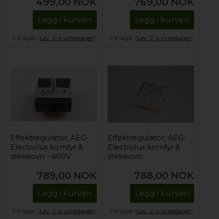
499,00
NOK
769,00
NOK
Legg i kurven
Legg i kurven
På lager (
Lev. 2-4 virkedager
).
På lager (
Lev. 2-4 virkedager
).
Effektregulator, AEG-
Effektregulator, AEG-
Electrolux komfyr &
Electrolux komfyr &
stekeovn - 400V
stekeovn
(enkelsone)
(dobbeltsone)
789,00
NOK
788,00
NOK
Legg i kurven
Legg i kurven
På lager (
Lev. 2-4 virkedager
).
På lager (
Lev. 2-4 virkedager
).