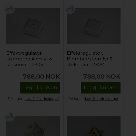
Effektregulator,
Effektregulator,
Blomberg komfyr &
Blomberg komfyr &
stekeovn - 230V
stekeovn - 230V
(dobbeltsone)
(dobbeltsone)
788,00
NOK
788,00
NOK
Legg i kurven
Legg i kurven
På lager (
Lev. 2-4 virkedager
).
På lager (
Lev. 2-4 virkedager
).