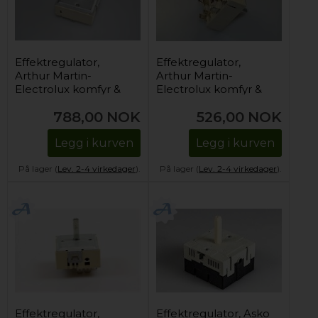
Effektregulator,
Effektregulator,
Arthur Martin-
Arthur Martin-
Electrolux komfyr &
Electrolux komfyr &
stekeovn
stekeovn
788,00
NOK
526,00
NOK
(dobbeltsone)
(enkelsone)
Legg i kurven
Legg i kurven
På lager (
Lev. 2-4 virkedager
).
På lager (
Lev. 2-4 virkedager
).
Effektregulator,
Effektregulator, Asko