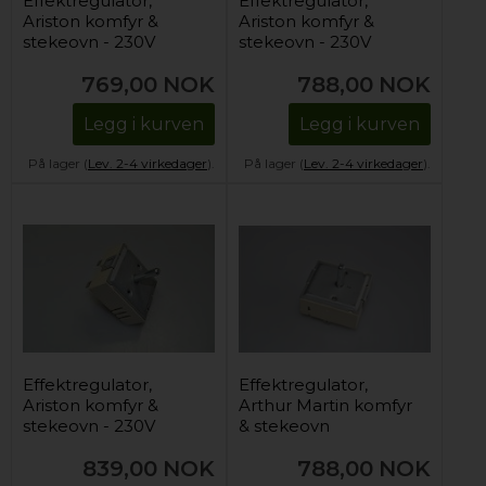
Effektregulator,
Effektregulator,
Ariston komfyr &
Ariston komfyr &
stekeovn - 230V
stekeovn - 230V
(dobbeltsone)
(dobbeltsone)
769,00
NOK
788,00
NOK
Legg i kurven
Legg i kurven
På lager (
Lev. 2-4 virkedager
).
På lager (
Lev. 2-4 virkedager
).
Effektregulator,
Effektregulator,
Ariston komfyr &
Arthur Martin komfyr
stekeovn - 230V
& stekeovn
(enkelsone)
(dobbeltsone)
839,00
NOK
788,00
NOK