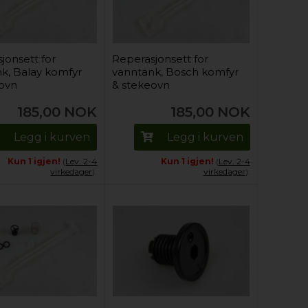
jonsett for
Reperasjonsett for
k, Balay komfyr
vanntank, Bosch komfyr
eovn
& stekeovn
185,00
NOK
185,00
NOK
Legg i kurven
Legg i kurven
Kun 1 igjen!
(
Lev. 2-4
Kun 1 igjen!
(
Lev. 2-4
virkedager
).
virkedager
).