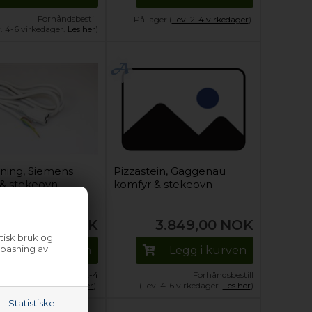
Forhåndsbestill
På lager (
Lev. 2-4 virkedager
).
v. 4-6 virkedager.
Les her
)
ning, Siemens
Pizzastein, Gaggenau
& stekeovn
komfyr & stekeovn
181,25
NOK
3.849,00
NOK
tisk bruk og
lpasning av
Legg i kurven
Legg i kurven
Kun 1 igjen!
(
Lev. 2-4
Forhåndsbestill
virkedager
).
(Lev. 4-6 virkedager.
Les her
)
Statistiske