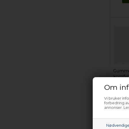
Gummifo
komfyr
Om inf
Vi bruker inf
forbedring av
annonser. Les
(Le
Nødvendig