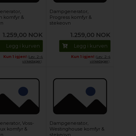
nerator,
Dampgenerator,
n komfyr &
Progress komfyr &
vn
stekeovn
1.259,00
NOK
1.259,00
NOK
Legg i kurven
Legg i kurven
Kun 1 igjen!
(
Lev. 2-4
Kun 1 igjen!
(
Lev. 2-4
virkedager
).
virkedager
).
nerator, Voss-
Dampgenerator,
lux komfyr &
Westinghouse komfyr &
vn
stekeovn