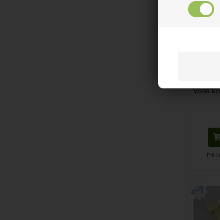
Plastsk
Voss k
På l