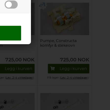
 Bosch komfyr &
Pumpe, Constructa
vn
komfyr & stekeovn
725,00
NOK
725,00
NOK
Legg i kurven
Legg i kurven
ger (
Lev. 2-4 virkedager
).
På lager (
Lev. 2-4 virkedager
).