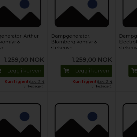
nerator, Arthur
Dampgenerator,
Dampge
 komfyr &
Blomberg komfyr &
Electro
vn
stekeovn
stekeo
1.259,00
NOK
1.259,00
NOK
Legg i kurven
Legg i kurven
Kun 1 igjen!
(
Lev. 2-4
Kun 1 igjen!
(
Lev. 2-4
virkedager
).
virkedager
).