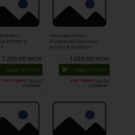
nerator,
Dampgenerator,
lux komfyr &
Husqvarna-Electrolux
vn
komfyr & stekeovn
1.259,00
NOK
1.259,00
NOK
Legg i kurven
Legg i kurven
Kun 1 igjen!
(
Lev. 2-4
Kun 1 igjen!
(
Lev. 2-4
virkedager
).
virkedager
).