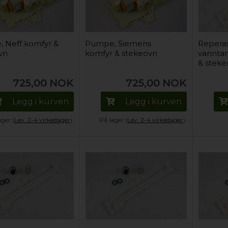
 Neff komfyr &
Pumpe, Siemens
Reperas
vn
komfyr & stekeovn
vanntan
& stek
725,00
NOK
725,00
NOK
Legg i kurven
Legg i kurven
ager (
Lev. 2-4 virkedager
).
På lager (
Lev. 2-4 virkedager
).