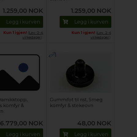
1.259,00
NOK
1.259,00
NOK
Legg i kurven
Legg i kurven
Kun 1 igjen!
(
Lev. 2-4
Kun 1 igjen!
(
Lev. 2-4
virkedager
).
virkedager
).
ramikktopp,
Gummifot til rist, Smeg
s komfyr &
komfyr & stekeovn
vn
6.779,00
NOK
48,00
NOK
Legg i kurven
Legg i kurven