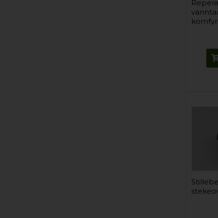
Reperas
vannta
komfyr
Stilleb
stekeo