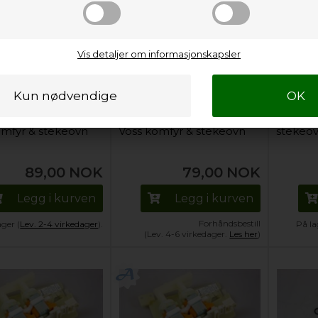
Vis detaljer om informasjonskapsler
ive til topp plate,
Plastskive til topp plate,
Pumpe,
omfyr & stekeovn
Voss komfyr & stekeovn
stekeo
89,00
NOK
79,00
NOK
Legg i kurven
Legg i kurven
Forhåndsbestill
ager (
Lev. 2-4 virkedager
).
På la
(Lev. 4-6 virkedager.
Les her
)