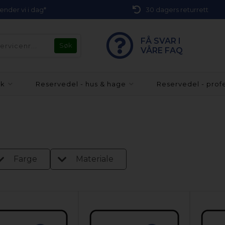
 sender vi i dag*
30 dagers returrett
FÅ SVAR I
VÅRE FAQ
kk
Reservedel - hus & hage
Reservedel - prof
Farge
Materiale