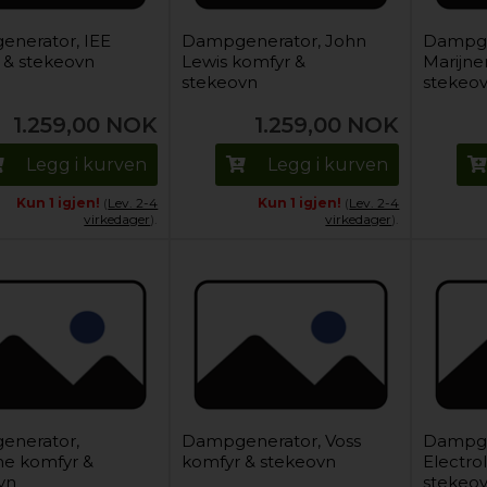
nerator, IEE
Dampgenerator, John
Dampge
 & stekeovn
Lewis komfyr &
Marijne
stekeovn
stekeo
1.259,00
NOK
1.259,00
NOK
Legg i kurven
Legg i kurven
Kun 1 igjen!
(
Lev. 2-4
Kun 1 igjen!
(
Lev. 2-4
virkedager
).
virkedager
).
enerator,
Dampgenerator, Voss
Dampge
ine komfyr &
komfyr & stekeovn
Electro
vn
stekeo