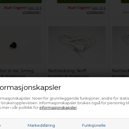
Kun 1 igjen!
(
Lev. 2-4
Kun 1 igjen!
(
Lev. 2-4
virkedager
).
virkedager
).
(Le
t til rist, Smeg
Nettledning, Neff
Nettled
 & stekeovn
komfyr & stekeovn
komfyr 
ormasjonskapsler
129,00
NOK
181,25
NOK
ormasjonskapsler. Noen for grunnleggende funksjoner, andre for statis
 brukeropplevelsen. Informasjonskapsler brukes også for personlig ti
Legg i kurven
Legg i kurven
 mer i vår politikk for
informasjonskapsler
.
Forhåndsbestill
Kun 1 igjen!
(
Lev. 2-4
v. 4-6 virkedager.
Les her
)
virkedager
).
e
Markedsføring
Funksjonelle