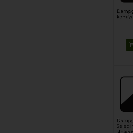
Dampge
komfyr
Dampg
Selecl
stekeo