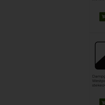
Dampg
Westpo
stekeo