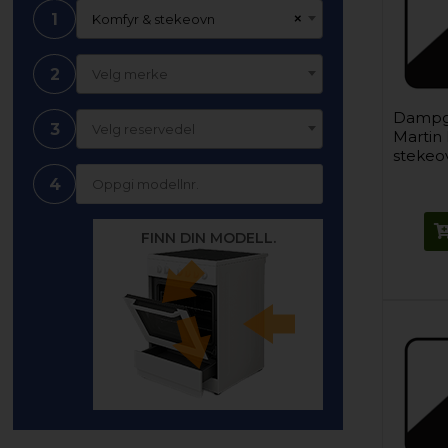
1
×
Komfyr & stekeovn
2
Velg merke
Dampge
3
Velg reservedel
Martin
stekeo
4
FINN DIN MODELL.