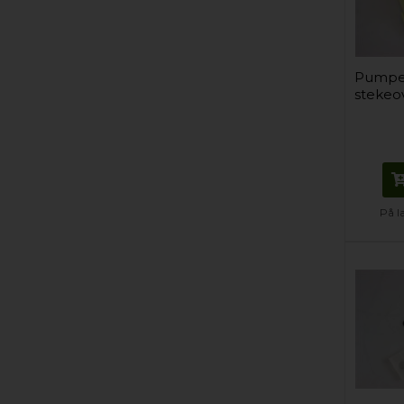
Pumpe,
stekeo
På l