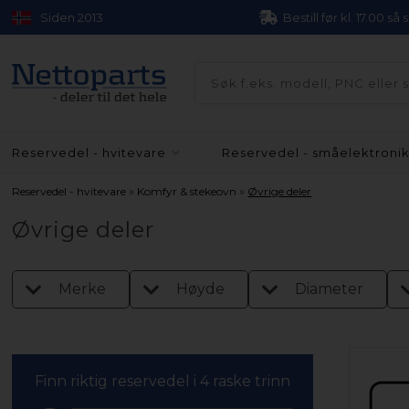
Siden 2013
Bestill før kl. 17.00 så
Reservedel - hvitevare
Reservedel - småelektroni
»
»
Reservedel - hvitevare
Komfyr & stekeovn
Øvrige deler
Øvrige deler
Merke
Høyde
Diameter
Finn riktig reservedel i 4 raske trinn