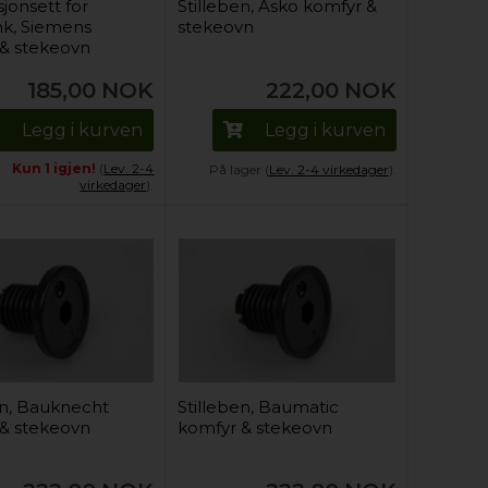
jonsett for
Stilleben, Asko komfyr &
nk, Siemens
stekeovn
& stekeovn
185,00
NOK
222,00
NOK
Legg i kurven
Legg i kurven
Kun 1 igjen!
(
Lev. 2-4
På lager (
Lev. 2-4 virkedager
).
virkedager
).
en, Bauknecht
Stilleben, Baumatic
& stekeovn
komfyr & stekeovn