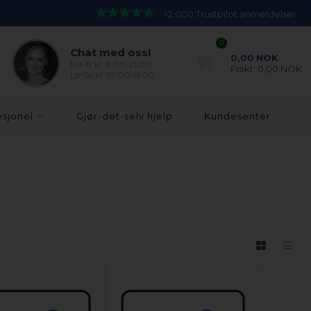
>2.000 Trustpilot anmeldelser
0
Chat med oss!
0,00
NOK
Ma-fr kl. 8.00-21.00
Frakt:
0,00 NOK
Lø-Sø kl. 10.00-15.00
esjonel
Gjør-det-selv hjelp
Kundesenter