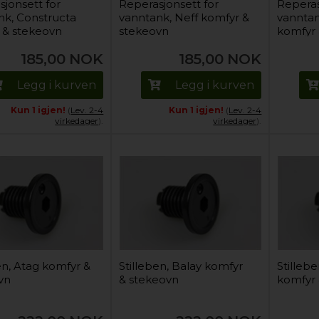
jonsett for
Reperasjonsett for
Reperas
nk, Constructa
vanntank, Neff komfyr &
vannta
 & stekeovn
stekeovn
komfyr 
185,00
NOK
185,00
NOK
Legg i kurven
Legg i kurven
Kun 1 igjen!
(
Lev. 2-4
Kun 1 igjen!
(
Lev. 2-4
virkedager
).
virkedager
).
en, Atag komfyr &
Stilleben, Balay komfyr
Stilleb
vn
& stekeovn
komfyr 