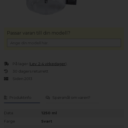
Passar varan till din modell?
På lager (
Lev. 2-4 virkedager
).
30 dagers returrett
Siden 2013
Produktinfo
Spørsmål om varen?
Data
1250 ml
Farge
Svart