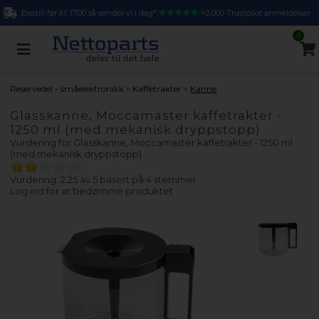
Bestill før kl. 17.00 så sender vi i dag*
>2.000 Trustpilot anmeldelser
0
»
»
Reservedel - småelektronikk
Kaffetrakter
Kanne
Glasskanne, Moccamaster kaffetrakter -
1250 ml (med mekanisk dryppstopp)
Vurdering for
Glasskanne, Moccamaster kaffetrakter - 1250 ml
(med mekanisk dryppstopp)
Vurdering: 2.25 av 5 basert på
4
stemmer
Log ind for at bedømme produktet