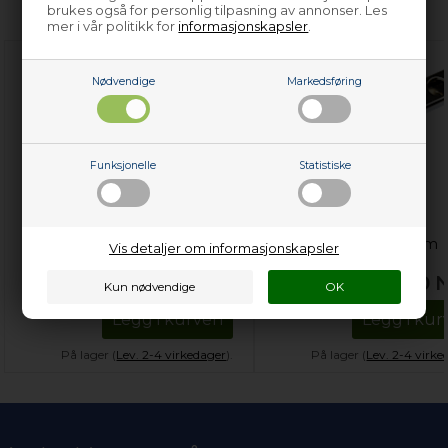
brukes også for personlig tilpasning av annonser. Les
mer i vår politikk for
informasjonskapsler
.
Nødvendige
Markedsføring
Funksjonelle
Statistiske
Avkalker, Moccamaster
Bryggearm,
espressomaskin - 1000
Moccamaster
ml
kaffetrakter - 167 mm
Vis detaljer om informasjonskapsler
170,00
NOK
314,00
Legg i kurven
Legg i kur
På lager (
Lev. 2-4 virkedager
).
På lager (
Lev. 2-4 virke