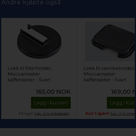
Andre kjøpte også
Lokk til filterholder,
Lokk til vannbeholder,
Moccamaster
Moccamaster
kaffetrakter - Svart
kaffetrakter - Svart
165,00
NOK
169,00
Legg i kurven
Legg i kur
På lager (
Lev. 2-4 virkedager
).
Kun 1 igjen!
(
Lev. 2-4 virke