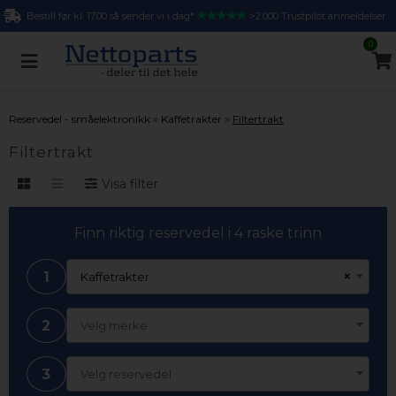
Bestill før kl. 17.00 så sender vi i dag*
>2.000 Trustpilot anmeldelser
0
»
»
Reservedel - småelektronikk
Kaffetrakter
Filtertrakt
Filtertrakt
Visa filter
Finn riktig reservedel i 4 raske trinn
1
×
Kaffetrakter
2
Velg merke
3
Velg reservedel