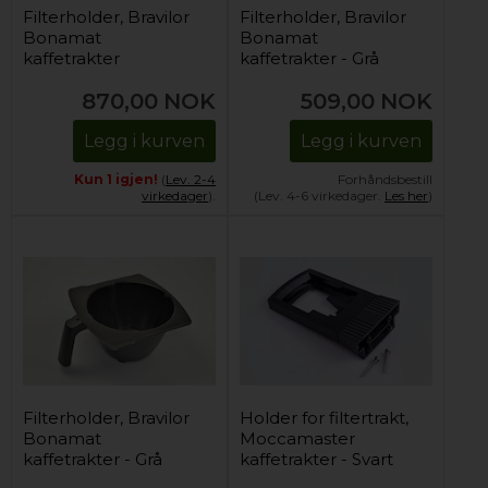
Filterholder, Bravilor
Filterholder, Bravilor
Bonamat
Bonamat
kaffetrakter
kaffetrakter - Grå
870,00
NOK
509,00
NOK
Legg i kurven
Legg i kurven
Kun 1 igjen!
(
Lev. 2-4
Forhåndsbestill
virkedager
).
(Lev. 4-6 virkedager.
Les her
)
Filterholder, Bravilor
Holder for filtertrakt,
Bonamat
Moccamaster
kaffetrakter - Grå
kaffetrakter - Svart