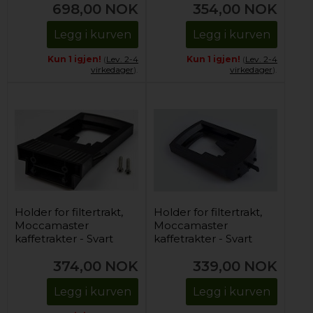
698,00
NOK
354,00
NOK
Legg i kurven
Legg i kurven
Kun 1 igjen!
(
Lev. 2-4
Kun 1 igjen!
(
Lev. 2-4
virkedager
).
virkedager
).
Holder for filtertrakt,
Holder for filtertrakt,
Moccamaster
Moccamaster
kaffetrakter - Svart
kaffetrakter - Svart
(firkantet bunn)
374,00
NOK
339,00
NOK
Legg i kurven
Legg i kurven