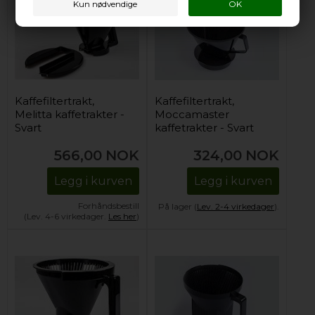
Kaffefiltertrakt,
Kaffefiltertrakt,
Melitta kaffetrakter -
Moccamaster
Svart
kaffetrakter - Svart
566,00
NOK
324,00
NOK
Legg i kurven
Legg i kurven
Forhåndsbestill
På lager (
Lev. 2-4 virkedager
).
(Lev. 4-6 virkedager.
Les her
)