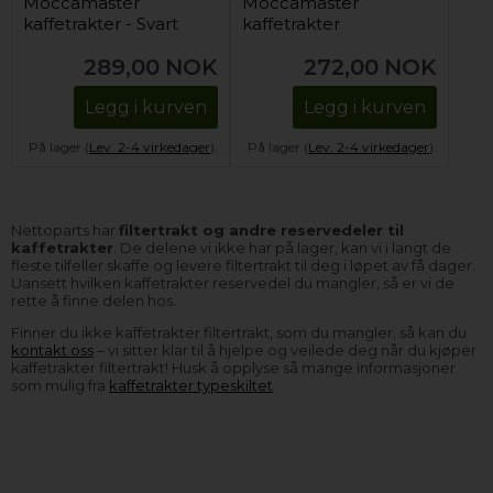
Moccamaster
Moccamaster
kaffetrakter - Svart
kaffetrakter
(rund bunn)
(skålformet)
289,00
NOK
272,00
NOK
Legg i kurven
Legg i kurven
På lager (
Lev. 2-4 virkedager
).
På lager (
Lev. 2-4 virkedager
).
Nettoparts har
filtertrakt og andre reservedeler til
kaffetrakter
. De delene vi ikke har på lager, kan vi i langt de
fleste tilfeller skaffe og levere filtertrakt til deg i løpet av få dager.
Uansett hvilken kaffetrakter reservedel du mangler, så er vi de
rette å finne delen hos.
Finner du ikke kaffetrakter filtertrakt, som du mangler, så kan du
kontakt oss
– vi sitter klar til å hjelpe og veilede deg når du kjøper
kaffetrakter filtertrakt! Husk å opplyse så mange informasjoner
som mulig fra
kaffetrakter typeskiltet
.