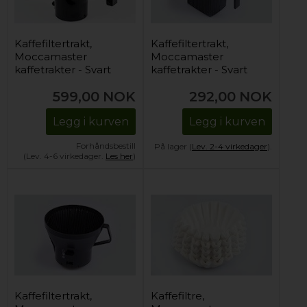
Kaffefiltertrakt,
Kaffefiltertrakt,
Moccamaster
Moccamaster
kaffetrakter - Svart
kaffetrakter - Svart
(firkantet bunn)
599,00
NOK
292,00
NOK
Legg i kurven
Legg i kurven
Forhåndsbestill
På lager (
Lev. 2-4 virkedager
).
(Lev. 4-6 virkedager.
Les her
)
Kaffefiltertrakt,
Kaffefiltre,