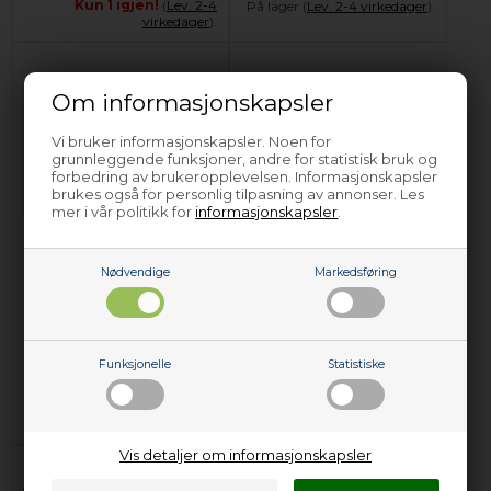
Kun 1 igjen!
(
Lev. 2-4
På lager (
Lev. 2-4 virkedager
).
virkedager
).
Om informasjonskapsler
Vi bruker informasjonskapsler. Noen for
grunnleggende funksjoner, andre for statistisk bruk og
forbedring av brukeropplevelsen. Informasjonskapsler
brukes også for personlig tilpasning av annonser. Les
mer i vår politikk for
informasjonskapsler
.
Holder for filtertrakt,
Kaffefiltertrakt,
Moccamaster
Braun kaffetrakter
Nødvendige
Markedsføring
kaffetrakter - Svart
(rund bunn)
354,00
NOK
339,00
NOK
Funksjonelle
Statistiske
Legg i kurven
Legg i kurven
Kun 1 igjen!
(
Lev. 2-4
Forhåndsbestill
virkedager
).
(Lev. 4-6 virkedager.
Les her
)
Vis detaljer om informasjonskapsler