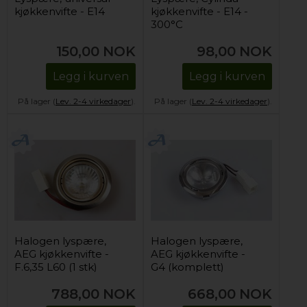
kjøkkenvifte - E14
kjøkkenvifte - E14 -
300°C
150,00
NOK
98,00
NOK
Legg i kurven
Legg i kurven
På lager (
Lev. 2-4 virkedager
).
På lager (
Lev. 2-4 virkedager
).
Halogen lyspære,
Halogen lyspære,
AEG kjøkkenvifte -
AEG kjøkkenvifte -
F.6,35 L60 (1 stk)
G4 (komplett)
788,00
NOK
668,00
NOK