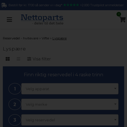
Bestill før kl. 17.00 så sender vi i dag*
>2.000 Trustpilot anmeldelser
0
»
»
Reservedel - hvitevare
Vifte
Lyspære
Lyspære
Visa filter
Finn riktig reservedel i 4 raske trinn
1
Velg apparat
2
Velg merke
3
Velg reservedel