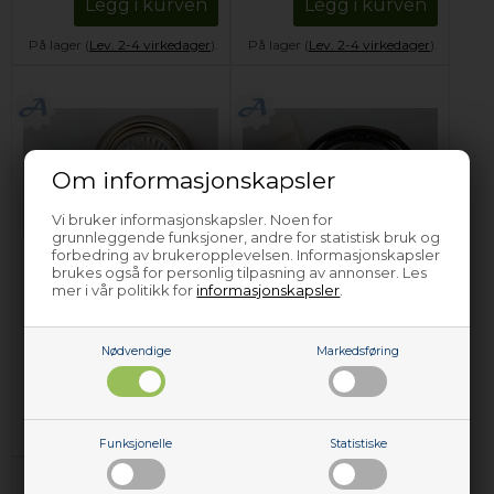
Legg i kurven
Legg i kurven
På lager (
Lev. 2-4 virkedager
).
På lager (
Lev. 2-4 virkedager
).
Om informasjonskapsler
Vi bruker informasjonskapsler. Noen for
grunnleggende funksjoner, andre for statistisk bruk og
forbedring av brukeropplevelsen. Informasjonskapsler
Halogen lyspære,
Halogen lyspære,
brukes også for personlig tilpasning av annonser. Les
Constructa
Cooke & Lewis
mer i vår politikk for
informasjonskapsler
.
kjøkkenvifte - F.6,35
kjøkkenvifte - 12V
(komplett)
(komplett)
769,00
NOK
719,00
NOK
Nødvendige
Markedsføring
Legg i kurven
Legg i kurven
På lager (
Lev. 2-4 virkedager
).
På lager (
Lev. 2-4 virkedager
).
Funksjonelle
Statistiske