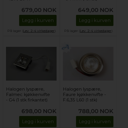
(komplett)
679,00
NOK
649,00
NOK
Legg i kurven
Legg i kurven
På lager (
Lev. 2-4 virkedager
).
På lager (
Lev. 2-4 virkedager
).
Halogen lyspære,
Halogen lyspære,
Falmec kjøkkenvifte
Faure kjøkkenvifte -
- G4 (1 stk firkantet)
F.6,35 L60 (1 stk)
698,00
NOK
788,00
NOK
Legg i kurven
Legg i kurven