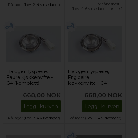
Forhåndsbestill
På lager (
Lev. 2-4 virkedager
).
(Lev. 4-6 virkedager.
Les her
)
Halogen lyspære,
Halogen lyspære,
Faure kjøkkenvifte -
Frigidaire
G4 (komplett)
kjøkkenvifte - G4
(komplett)
668,00
NOK
668,00
NOK
Legg i kurven
Legg i kurven
På lager (
Lev. 2-4 virkedager
).
På lager (
Lev. 2-4 virkedager
).