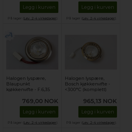
Legg i kurven
Legg i kurven
På lager (
Lev. 2-4 virkedager
).
På lager (
Lev. 2-4 virkedager
).
Halogen lyspære,
Halogen lyspære,
Blaupunkt
Bosch kjøkkenvifte -
kjøkkenvifte - F.6,35
<300°C (komplett)
(komplett)
769,00
NOK
965,13
NOK
Legg i kurven
Legg i kurven
På lager (
Lev. 2-4 virkedager
).
På lager (
Lev. 2-4 virkedager
).