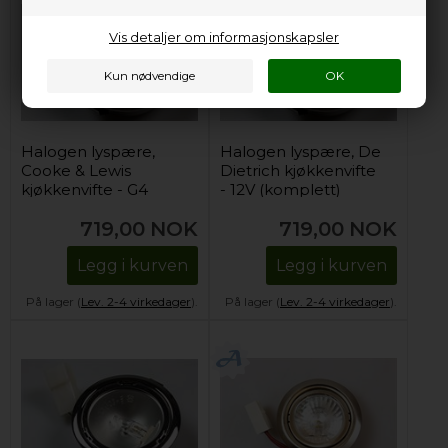
Vis detaljer om informasjonskapsler
Halogen lyspære,
Halogen lyspære, De
Cooke & Lewis
Dietrich kjøkkenvifte
kjøkkenvifte - G4
- 12V (komplett)
(komplett)
719,00
NOK
719,00
NOK
Legg i kurven
Legg i kurven
På lager (
Lev. 2-4 virkedager
).
På lager (
Lev. 2-4 virkedager
).