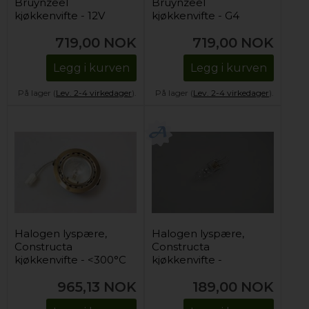
Bruynzeel
Bruynzeel
kjøkkenvifte - 12V
kjøkkenvifte - G4
(komplett)
(komplett)
719,00
NOK
719,00
NOK
Legg i kurven
Legg i kurven
På lager (
Lev. 2-4 virkedager
).
På lager (
Lev. 2-4 virkedager
).
Halogen lyspære,
Halogen lyspære,
Constructa
Constructa
kjøkkenvifte - <300°C
kjøkkenvifte -
(komplett)
12V/20W
965,13
NOK
189,00
NOK