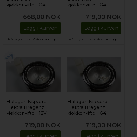
kjøkkenvifte - G4
kjøkkenvifte - G4
(komplett)
(komplett)
668,00
NOK
719,00
NOK
Legg i kurven
Legg i kurven
På lager (
Lev. 2-4 virkedager
).
På lager (
Lev. 2-4 virkedager
).
Halogen lyspære,
Halogen lyspære,
Elektra Bregenz
Elektra Bregenz
kjøkkenvifte - 12V
kjøkkenvifte - G4
(komplett)
(komplett)
719,00
NOK
719,00
NOK
Legg i kurven
Legg i kurven