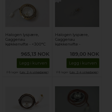
Halogen lyspære,
Halogen lyspære,
Gaggenau
Gaggenau
kjøkkenvifte - <300°C
kjøkkenvifte -
(komplett)
12V/20W
965,13
NOK
189,00
NOK
Legg i kurven
Legg i kurven
På lager (
Lev. 2-4 virkedager
).
På lager (
Lev. 2-4 virkedager
).