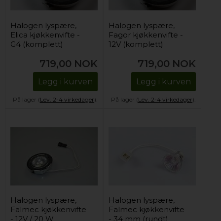
Halogen lyspære,
Halogen lyspære,
Elica kjøkkenvifte -
Fagor kjøkkenvifte -
G4 (komplett)
12V (komplett)
719,00
NOK
719,00
NOK
Legg i kurven
Legg i kurven
På lager (
Lev. 2-4 virkedager
).
På lager (
Lev. 2-4 virkedager
).
Halogen lyspære,
Halogen lyspære,
Falmec kjøkkenvifte
Falmec kjøkkenvifte
- 12V / 20 W
- 34 mm (rundt)