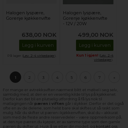
Halogen lyspære,
Halogen lyspære,
Gorenje kjøkkenvifte
Gorenje kjøkkenvifte
- 12V / 20W
(komplett)
638,00
NOK
499,00
NOK
Legg i kurven
Legg i kurven
Kun 1 igjen!
(
Lev. 2-4
På lager (
Lev. 2-4 virkedager
).
virkedager
).
1
2
3
4
5
6
7
»
For mange er avtrekksviften nærmest blitt et møbel i seg selv,
samtidig med, at den er en vesentlig kilde til lys på kjøkkenet.
Derfor kan det bli en plutselig utfordring å få lys nok til
matlagingen når
pæren i viften
går i stykker. Derfor er det også
ofte en av de delene, som helst bare skal skiftes ut så raskt som
mulig. Når du skifter ut pæren i kjøkkenviften, skal du – akkurat
som med de fleste andre reservedeler – være oppmerksom på,
at den nye pæren du kjøper, er av samme type som den gamle
pæren du skifter ut. Husk å se etter din modell, og
kontakt oss