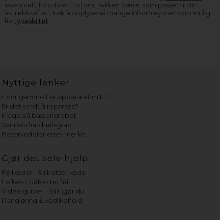
eventuelt, hvis du er i tvil om, hvilken pære, som passer til din
avtrekksvifte. Husk å opplyse så mange informasjoner som mulig
fra
typeskiltet
.
Nyttige lenker
Hvor gammelt er apparatet mitt?
Er det verdt å reparere?
Klage på bassengrobot
Vannets hardhetsgrad
Reservedeler etter merke
Gjør det selv-hjelp
Feilkoder - Søk etter kode
Feilsøk - Søk etter feil
Video guider - Slik gjør du
Rengjøring & vedlikehold