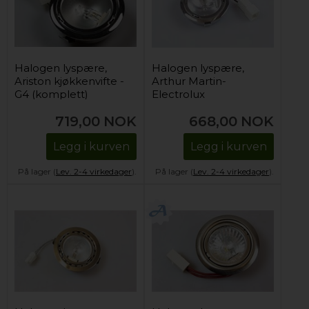
Halogen lyspære,
Halogen lyspære,
Ariston kjøkkenvifte -
Arthur Martin-
G4 (komplett)
Electrolux
kjøkkenvifte - G4
719,00
NOK
668,00
NOK
(komplett)
Legg i kurven
Legg i kurven
På lager (
Lev. 2-4 virkedager
).
På lager (
Lev. 2-4 virkedager
).