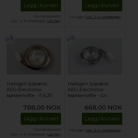
Legg i kurven
Legg i kurven
Forhåndsbestill
På lager (
Lev. 2-4 virkedager
).
(Lev. 4-6 virkedager.
Les her
)
Halogen lyspære,
Halogen lyspære,
AEG-Electrolux
AEG-Electrolux
kjøkkenvifte - F.6,35
kjøkkenvifte - G4
L60 (1 stk)
(komplett)
788,00
NOK
668,00
NOK
Legg i kurven
Legg i kurven
Forhåndsbestill
På lager (
Lev. 2-4 virkedager
).
(Lev. 4-6 virkedager.
Les her
)