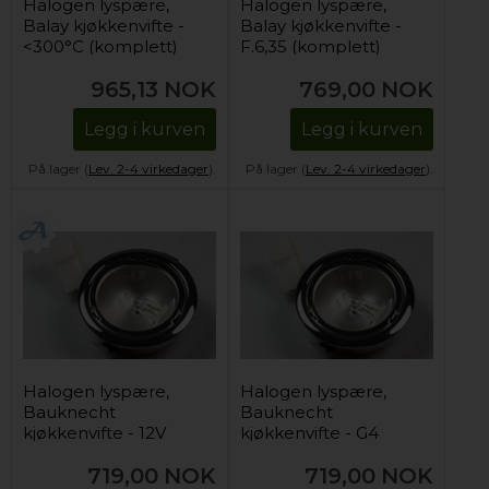
Halogen lyspære,
Halogen lyspære,
Balay kjøkkenvifte -
Balay kjøkkenvifte -
<300°C (komplett)
F.6,35 (komplett)
965,13
NOK
769,00
NOK
Legg i kurven
Legg i kurven
På lager (
Lev. 2-4 virkedager
).
På lager (
Lev. 2-4 virkedager
).
Halogen lyspære,
Halogen lyspære,
Bauknecht
Bauknecht
kjøkkenvifte - 12V
kjøkkenvifte - G4
(komplett)
(komplett)
719,00
NOK
719,00
NOK