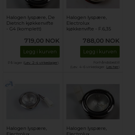
Halogen lyspære, De
Halogen lyspære,
Dietrich kjøkkenvifte
Electrolux
- G4 (komplett)
kjøkkenvifte - F.6,35
L60 (1 stk)
719,00
NOK
788,00
NOK
Legg i kurven
Legg i kurven
Forhåndsbestill
På lager (
Lev. 2-4 virkedager
).
(Lev. 4-6 virkedager.
Les her
)
Halogen lyspære,
Halogen lyspære,
Electrolux
Electrolux