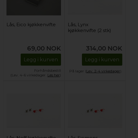
Lås, Eico kjøkkenvifte
Lås, Lynx
kjøkkenvifte (2 stk)
69,00
NOK
314,00
NOK
Legg i kurven
Legg i kurven
Forhåndsbestill
På lager (
Lev. 2-4 virkedager
).
(Lev. 4-6 virkedager.
Les her
)
Lås, Neff kjøkkenvifte
Lås, Siemens