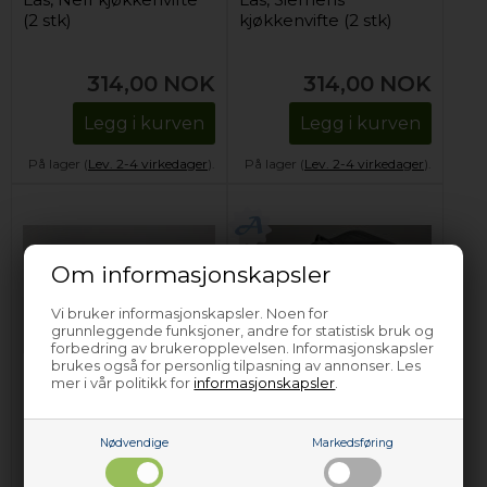
(2 stk)
kjøkkenvifte (2 stk)
314,00
NOK
314,00
NOK
Legg i kurven
Legg i kurven
På lager (
Lev. 2-4 virkedager
).
På lager (
Lev. 2-4 virkedager
).
Om informasjonskapsler
Vi bruker informasjonskapsler. Noen for
grunnleggende funksjoner, andre for statistisk bruk og
forbedring av brukeropplevelsen. Informasjonskapsler
brukes også for personlig tilpasning av annonser. Les
mer i vår politikk for
informasjonskapsler
.
Motor, Faber
Motor, Thermex
kjøkkenvifte
kjøkkenvifte
Nødvendige
Markedsføring
3.409,00
NOK
5.089,00
NOK