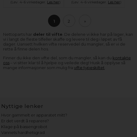
(Lev. 4-6 virkedager.
Les her
)
(Lev. 4-6 virkedager.
Les her
)
1
2
»
Nettoparts har
deler til vifte
. De delene vi ikke har på lager, kan
vi i langt de fleste tilfeller skaffe og levere til deg i løpet av få
dager. Uansett hvilken vifte reservedel du mangler, så er vi de
rette å finne delen hos.
Finner du ikke den vifte del, som du mangler, så kan du
kontakte
oss
– vi sitter klar til å hjelpe og veilede deg! Husk å opplyse så
mange informasjoner som mulig fra
vifte typeskiltet
.
Nyttige lenker
Hvor gammelt er apparatet mitt?
Er det verdt å reparere?
Klage på bassengrobot
Vannets hardhetsgrad