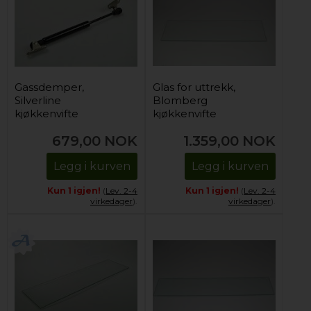
Gassdemper,
Glas for uttrekk,
Silverline
Blomberg
kjøkkenvifte
kjøkkenvifte
679,00
NOK
1.359,00
NOK
Legg i kurven
Legg i kurven
Kun 1 igjen!
(
Lev. 2-4
Kun 1 igjen!
(
Lev. 2-4
virkedager
).
virkedager
).