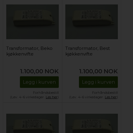
Transformator, Beko
Transformator, Best
kjøkkenvifte
kjøkkenvifte
1.100,00
NOK
1.100,00
NOK
Legg i kurven
Legg i kurven
Forhåndsbestill
Forhåndsbestill
(Lev. 4-6 virkedager.
Les her
)
(Lev. 4-6 virkedager.
Les her
)