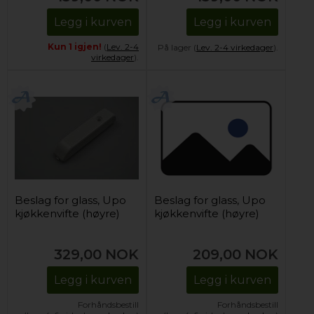
Legg i kurven
Legg i kurven
Kun 1 igjen!
(
Lev. 2-4
På lager (
Lev. 2-4 virkedager
).
virkedager
).
Beslag for glass, Upo
Beslag for glass, Upo
kjøkkenvifte (høyre)
kjøkkenvifte (høyre)
329,00
NOK
209,00
NOK
Legg i kurven
Legg i kurven
Forhåndsbestill
Forhåndsbestill