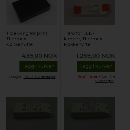
Tildekking for print,
Trafo for LED-
Thermex
lamper, Thermex
kjøkkenvifte
kjøkkenvifte
439,00
NOK
1.269,00
NOK
Legg i kurven
Legg i kurven
Kun 1 igjen!
(
Lev. 2-4
På lager (
Lev. 2-4 virkedager
).
virkedager
).