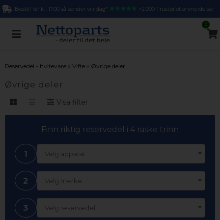
Bestill før kl. 17.00 så sender vi i dag*
>2.000 Trustpilot anmeldelser
0
»
»
Reservedel - hvitevare
Vifte
Øvrige deler
Øvrige deler
Visa filter
Finn riktig reservedel i 4 raske trinn
1
Velg apparat
2
Velg merke
3
Velg reservedel