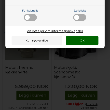
Legg i kurven
Legg i kurven
Funksjonelle
Statistiske
Kun 1 igjen!
(
Lev. 2-4
Forhåndsbestill
virkedager
).
(Lev. 4-6 virkedager.
Les her
)
Vis detaljer om informasjonskapsler
Motor, Thermor
Motorskjold,
kjøkkenvifte
Scandomestic
kjøkkenvifte
(venstre)
5.959,00
NOK
1.230,00
NOK
Legg i kurven
Legg i kurven
Forhåndsbestill
Kun 1 igjen!
(
Lev. 2-4
(Lev. 4-6 virkedager.
Les her
)
virkedager
).