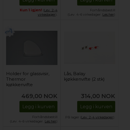
Kun 1 igjen!
(
Lev. 2-4
Forhåndsbestill
virkedager
).
(Lev. 4-6 virkedager.
Les her
)
Holder for glassvisir,
Lås, Balay
Thermor
kjøkkenvifte (2 stk)
kjøkkenvifte
(venstre)
469,00
NOK
314,00
NOK
Legg i kurven
Legg i kurven
Forhåndsbestill
På lager (
Lev. 2-4 virkedager
).
(Lev. 4-6 virkedager.
Les her
)