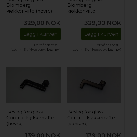
Blomberg
Blomberg
kjøkkenvifte (høyre)
kjøkkenvifte
(venstre)
329,00
NOK
329,00
NOK
Legg i kurven
Legg i kurven
Forhåndsbestill
Forhåndsbestill
(Lev. 4-6 virkedager.
Les her
)
(Lev. 4-6 virkedager.
Les her
)
Beslag for glass,
Beslag for glass,
Gorenje kjøkkenvifte
Gorenje kjøkkenvifte
(høyre)
(venstre)
139,00
NOK
139,00
NOK