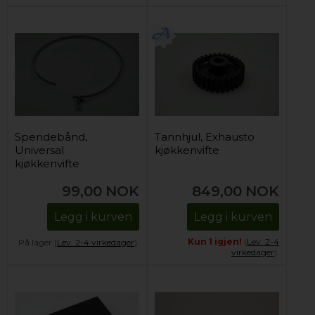
Spendebånd,
Tannhjul, Exhausto
Universal
kjøkkenvifte
kjøkkenvifte
99,00
NOK
849,00
NOK
Legg i kurven
Legg i kurven
Kun 1 igjen!
(
Lev. 2-4
På lager (
Lev. 2-4 virkedager
).
virkedager
).