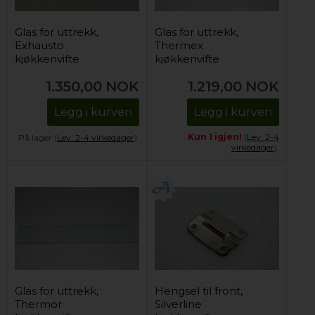
Glas for uttrekk,
Glas for uttrekk,
Exhausto
Thermex
kjøkkenvifte
kjøkkenvifte
1.350,00
NOK
1.219,00
NOK
Legg i kurven
Legg i kurven
Kun 1 igjen!
(
Lev. 2-4
På lager (
Lev. 2-4 virkedager
).
virkedager
).
Glas for uttrekk,
Hengsel til front,
Thermor
Silverline