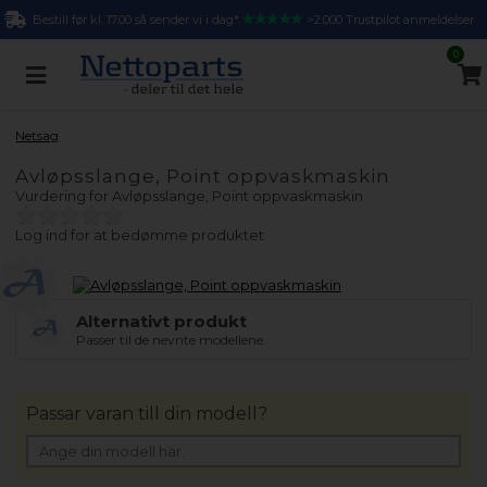
Bestill før kl. 17.00 så sender vi i dag*
>2.000 Trustpilot anmeldelser
0
Netsag
Avløpsslange, Point oppvaskmaskin
Vurdering for
Avløpsslange, Point oppvaskmaskin
Log ind for at bedømme produktet
Alternativt produkt
Passer til de nevnte modellene.
Passar varan till din modell?