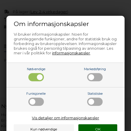
På lager (
Lev. 2-4 virkedager
).
30 dagers returrett
Om informasjonskapsler
Siden 2013
Vi bruker informasjonskapsler. Noen for
grunnleggende funksjoner, andre for statistisk bruk og
forbedring av brukeropplevelsen. Informasjonskapsler
Produktinfo
Spørsmål om varen?
brukes også for personlig tilpasning av annonser. Les
mer i vår politikk for
informasjonskapsler
.
PD6013
Nødvendige
Markedsføring
Funksjonelle
Statistiske
Nyttige lenker
Hvor gammelt er apparatet mitt?
Vis detaljer om informasjonskapsler
Er det verdt å reparere?
Klage på bassengrobot