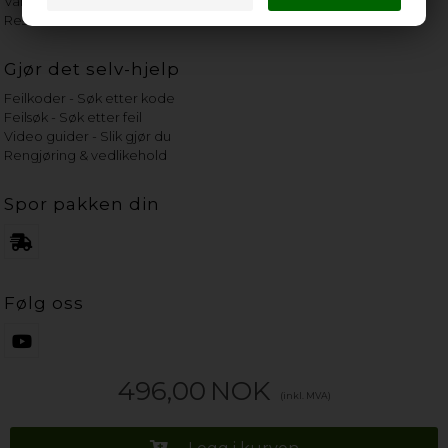
Vannets hardhetsgrad
Reservedeler etter merke
Gjør det selv-hjelp
Feilkoder - Søk etter kode
Feilsøk - Søk etter feil
Video guider - Slik gjør du
Rengjøring & vedlikehold
Spor pakken din
Følg oss
496,00
NOK
(inkl. MVA)