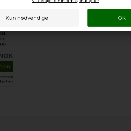
Vis detaljer om informasjonskapsler
sal
in -
500
NOK
urven
sbestill
.
Les her
)