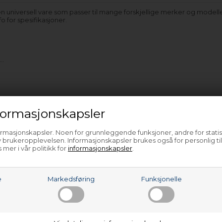
n universell vare som passer til mange forskjellige merker og modell
o for spesifikasjoner.
e…
ormasjonskapsler
ormasjonskapsler. Noen for grunnleggende funksjoner, andre for statis
 brukeropplevelsen. Informasjonskapsler brukes også for personlig ti
 mer i vår politikk for
informasjonskapsler
.
e
Markedsføring
Funksjonelle