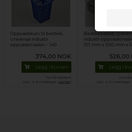
Oppvaskkurv til bestikk,
Bestikkbakke, Univer
Universal industri
industri oppvaskmask
oppvaskmaskin - 140
101 mm x 500 mm x 
mm x 110 mm x 110 mm
mm (finmasket
374,00
NOK
526,00
10x10mm)
Legg i kurven
Legg i k
Forhåndsbestill
Forhånd
(Lev. 4-6 virkedager.
Les her
)
(Lev. 4-6 virkedager