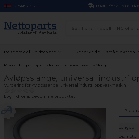
Siden 2013
Bestill før kl. 17.00 så
Reservedel - hvitevare
Reservedel - småelektroni
»
»
Reservedel - profesjonel
Industri oppvaskmaskin
Slange
Avløpsslange, universal industri
Vurdering for
Avløpsslange, universal industri oppvaskmaskin
Log ind for at bedømme produktet
Produk
Lengde
Diameter