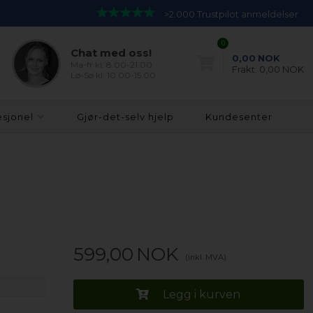
>2.000 Trustpilot anmeldelser
0
Chat med oss!
0,00
NOK
Ma-fr kl. 8.00-21.00
Frakt:
0,00 NOK
Lø-Sø kl. 10.00-15.00
esjonel
Gjør-det-selv hjelp
Kundesenter
599,00
NOK
(inkl. MVA)
Legg i kurven