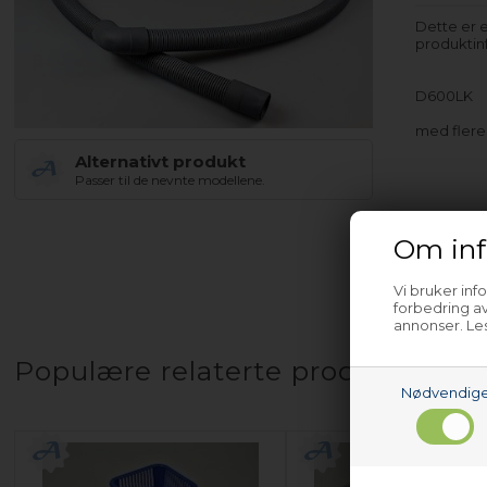
Dette er e
produktinf
D600LK
med fler
Alternativt produkt
Passer til de nevnte modellene.
Om inf
Vi bruker inf
forbedring av
annonser. Les
Populære relaterte produkter
Nødvendig