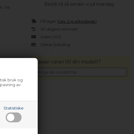
Bestill nå så sender vi på mandag
er. Se
På lager (
Lev. 2-4 virkedager
).
30 dagers returrett
Siden 2013
Sikker betaling
Passar varan till din modell?
tisk bruk og
lpasning av
Statistiske