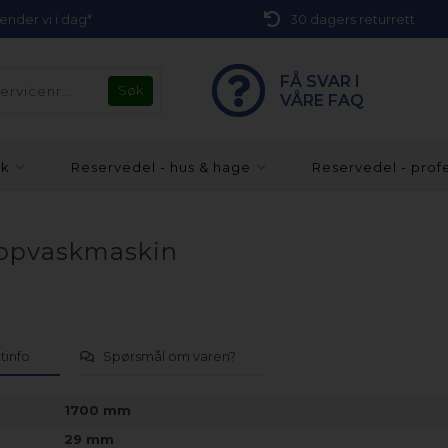
 sender vi i dag*
30 dagers returrett
FÅ SVAR I
VÅRE FAQ
kk
Reservedel - hus & hage
Reservedel - prof
 oppvaskmaskin
tinfo
Spørsmål om varen?
1700 mm
29 mm