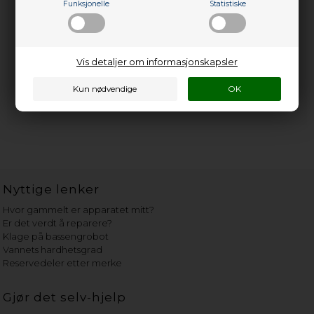
Funksjonelle
Statistiske
Vis detaljer om informasjonskapsler
Nyttige lenker
Hvor gammelt er apparatet mitt?
Er det verdt å reparere?
Klage på bassengrobot
Vannets hardhetsgrad
Reservedeler etter merke
Gjør det selv-hjelp