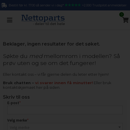
Bestill før kl. 17.00 så sender vi i dag*
>2.000 Trustpilot anmeldelser
0
Beklager, ingen resultater for det søket.
Søkte du
med
mellomrom i modellen? Så
prøv uten og se om det fungerer!
Eller kontakt oss – vi får gjerne delen du leter etter hjem!
Bruk chatten –
vi svarer innen få minutter!
Eller bruk
kontaktskjemaet her på siden.
Skriv til oss