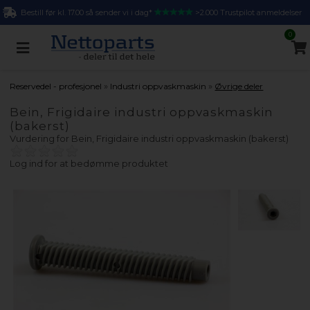
Bestill før kl. 17.00 så sender vi i dag*
>2.000 Trustpilot anmeldelser
0
»
»
Reservedel - profesjonel
Industri oppvaskmaskin
Øvrige deler
Bein, Frigidaire industri oppvaskmaskin
(bakerst)
Vurdering for
Bein, Frigidaire industri oppvaskmaskin (bakerst)
Log ind for at bedømme produktet