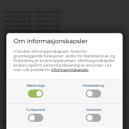
FPID2495QF0A - 911990007-00
FPID2495QF0B - 911990007-00
FPID2495QF1B - 911990007-01
FPID2495QF2B - 911990007-02
FPID2495QF3B - 911990007-03
FPID2497RF0A - 911990016-00
FPID2497RF1A - 911990016-01
Om informasjonskapsler
FPID2497RF2A - 911990016-02
FPID2497RF3A - 911990016-03
Vi bruker informasjonskapsler. Noen for
FPID2497RF5A - 911990016-05
grunnleggende funksjoner, andre for statistisk bruk og
FPID2497RF6A - 911990016-06
forbedring av brukeropplevelsen. Informasjonskapsler
FPID2498SF0A - 911990031-00
brukes også for personlig tilpasning av annonser. Les
FPID2498SF1A - 911990031-01
mer i vår politikk for
informasjonskapsler
.
FPID2498SF2A - 911990031-02
FPID2498SF4A - 911990031-04
FPID2498SF6A - 911990031-06
Nødvendige
Markedsføring
med flere…
Funksjonelle
Statistiske
Populære relaterte produkter