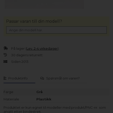
Passar varan till din modell?
På lager (
Lev. 2-4 virkedager
).
30 dagers returrett
Siden 2013
Produktinfo
Spørsmål om varen?
Farge
Grå
Materiale
Plastikk
Produktet er kun egnet til modeller med produkt/PNC-nr. som
angitt etter bindestrek.