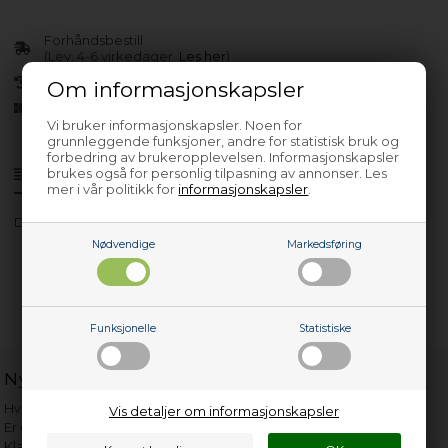
Forhåndsbestill
(Lev. 4-6 virkedager.
Les her
)
30 dagers returrett
Om informasjonskapsler
Siden 2013
Vi bruker informasjonskapsler. Noen for
grunnleggende funksjoner, andre for statistisk bruk og
forbedring av brukeropplevelsen. Informasjonskapsler
brukes også for personlig tilpasning av annonser. Les
Produktinfo
Spørsmål om varen?
mer i vår politikk for
informasjonskapsler
.
DS 6400-60 X/1
Nødvendige
Markedsføring
Funksjonelle
Statistiske
Nyttige lenker
Hvor gammelt er apparatet mitt?
Vis detaljer om informasjonskapsler
Er det verdt å reparere?
Klage på bassengrobot