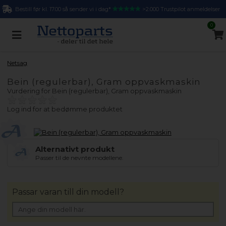
Bestill før kl. 17.00 så sender vi i dag*
>2.000 Trustpilot anmeldelser
0
Netsag
Bein (regulerbar), Gram oppvaskmaskin
Vurdering for
Bein (regulerbar), Gram oppvaskmaskin
Log ind for at bedømme produktet
Alternativt produkt
Passer til de nevnte modellene.
Passar varan till din modell?