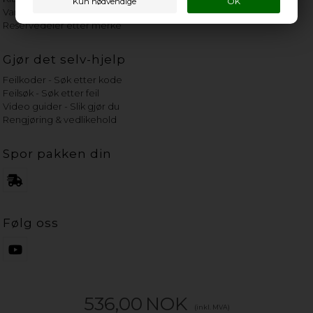
Vannets hardhetsgrad
Reservedeler etter merke
Gjør det selv-hjelp
Feilkoder - Søk etter kode
Feilsøk - Søk etter feil
Video guider - Slik gjør du
Rengjøring & vedlikehold
Spor pakken din
Følg oss
536,00
NOK
(inkl. MVA)