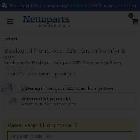
Bestill før kl. 17.00 så sender vi i dag*
>2.000 Trustpilot anmeldelser
0
Netsag
Beslag til front, pos. 3251. Gram komfyr &
ovn
Vurdering for
Beslag til front, pos. 3251. Gram komfyr & ovn
Log ind for at bedømme produktet
Alternativt produkt
Passer til de nevnte modellene.
Passar varan till din modell?