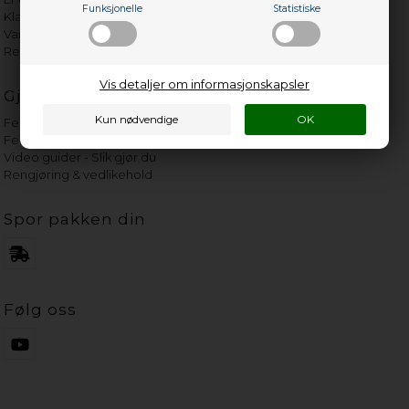
Funksjonelle
Statistiske
Klage på bassengrobot
Vannets hardhetsgrad
Reservedeler etter merke
Vis detaljer om informasjonskapsler
Gjør det selv-hjelp
Feilkoder - Søk etter kode
Feilsøk - Søk etter feil
Video guider - Slik gjør du
Rengjøring & vedlikehold
Spor pakken din
Følg oss