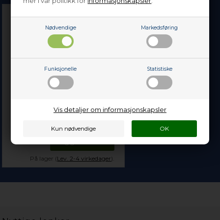
mer i vår politikk for
informasjonskapsler
.
Nødvendige
Markedsføring
Funksjonelle
Statistiske
Beslag til øvre kurv,
høyre, Grundig
oppvaskemaskin
Vis detaljer om informasjonskapsler
619,00
NOK
Legg i kurven
På lager (
Lev. 2-4 virkedager
).