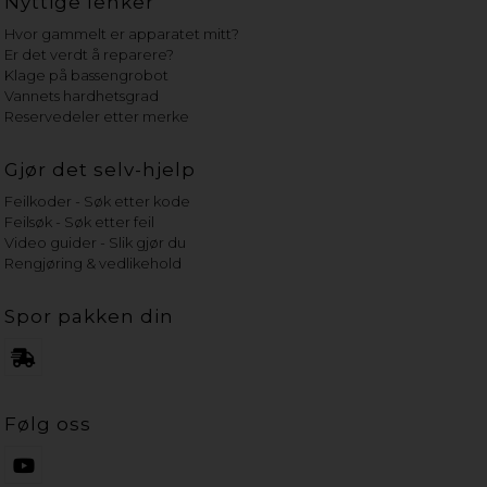
Nyttige lenker
Hvor gammelt er apparatet mitt?
Er det verdt å reparere?
Klage på bassengrobot
Vannets hardhetsgrad
Reservedeler etter merke
Gjør det selv-hjelp
Feilkoder - Søk etter kode
Feilsøk - Søk etter feil
Video guider - Slik gjør du
Rengjøring & vedlikehold
Spor pakken din
Følg oss