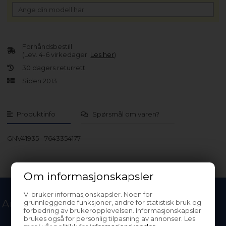
Forhåndsbestill
(Lev. 4-6 virkedager.
Les her
)
30 dagers returrett
Siden 2013
Produktinfo
Spørsmål om varen?
GNV41935 - 7643354177
Om informasjonskapsler
Vi bruker informasjonskapsler. Noen for
Andre kjøpte også
grunnleggende funksjoner, andre for statistisk bruk og
forbedring av brukeropplevelsen. Informasjonskapsler
brukes også for personlig tilpasning av annonser. Les