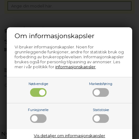
Forhåndsbestill
(Lev. 4-6 virkedager.
Les her
)
Om informasjonskapsler
30 dagers returrett
Vi bruker informasjonskapsler. Noen for
Siden 2013
grunnleggende funksjoner, andre for statistisk bruk og
forbedring av brukeropplevelsen. Informasjonskapsler
brukes også for personlig tilpasning av annonser. Les
mer i vår politikk for
informasjonskapsler
.
Produktinfo
Spørsmål om varen?
Nødvendige
Markedsføring
GUN16S10X
Funksjonelle
Statistiske
Nyttige lenker
Vis detaljer om informasjonskapsler