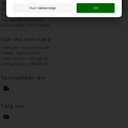
Hvor gammelt er apparatet mitt?
Er det verdt å reparere?
Klage på bassengrobot
Vannets hardhetsgrad
Reservedeler etter merke
Gjør det selv-hjelp
Feilkoder - Søk etter kode
Feilsøk - Søk etter feil
Video guider - Slik gjør du
Rengjøring & vedlikehold
Spor pakken din
Følg oss