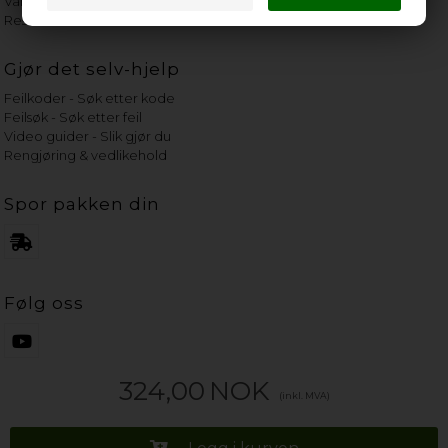
Vannets hardhetsgrad
Reservedeler etter merke
Gjør det selv-hjelp
Feilkoder - Søk etter kode
Feilsøk - Søk etter feil
Video guider - Slik gjør du
Rengjøring & vedlikehold
Spor pakken din
Følg oss
324,00
NOK
(inkl. MVA)