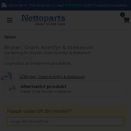
Bestill før kl. 17.00 så sender vi i dag*
>2.000 Trustpilot anmeldelser
0
Netsag
Bryter, Gram komfyr & stekeovn
Vurdering for
Bryter, Gram komfyr & stekeovn
Log ind for at bedømme produktet
Alternativt produkt
Passer til de nevnte modellene.
Passar varan till din modell?