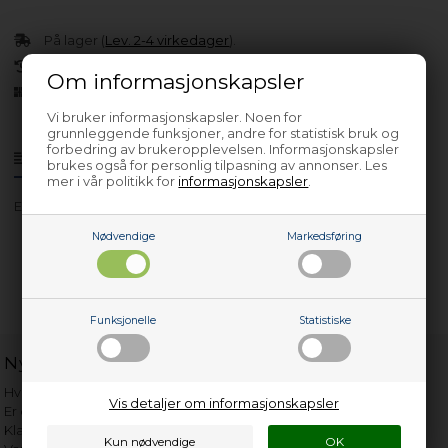
På lager (
Lev. 2-4 virkedager
).
30 dagers returrett
Om informasjonskapsler
Siden 2013
Vi bruker informasjonskapsler. Noen for
grunnleggende funksjoner, andre for statistisk bruk og
forbedring av brukeropplevelsen. Informasjonskapsler
Produktinfo
Spørsmål om varen?
brukes også for personlig tilpasning av annonser. Les
mer i vår politikk for
informasjonskapsler
.
EK 1610-51
Nødvendige
Markedsføring
Funksjonelle
Statistiske
Nyttige lenker
Hvor gammelt er apparatet mitt?
Vis detaljer om informasjonskapsler
Er det verdt å reparere?
Klage på bassengrobot