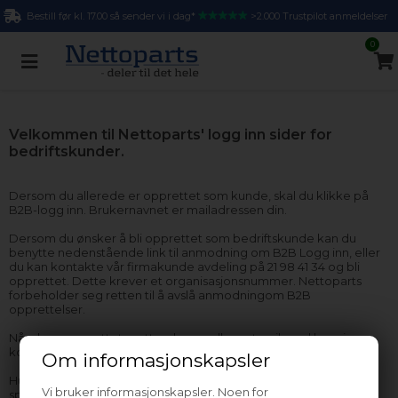
Bestill før kl. 17.00 så sender vi i dag*
>2.000 Trustpilot anmeldelser
0
Velkommen til Nettoparts' logg inn sider for
bedriftskunder.
Dersom du allerede er opprettet som kunde, skal du klikke på
B2B-logg inn. Brukernavnet er mailadressen din.
Dersom du ønsker å bli opprettet som bedriftskunde kan du
benytte nedenstående link til anmodning om B2B Logg inn, eller
du kan kontakte vår firmakunde avdeling på 21 98 41 34 og bli
opprettet. Dette krever et organisasjonsnummer. Nettoparts
forbeholder seg retten til å avslå anmodningom B2B
opprettelser.
Når du er opprettet mottar du en velkomstmail med logg inn,
koder og andre relevante informasjoner.
Om informasjonskapsler
Husk at du alltid er velkommen til å kontakte oss, dersom du har
Vi bruker informasjonskapsler. Noen for
spørgsmål.