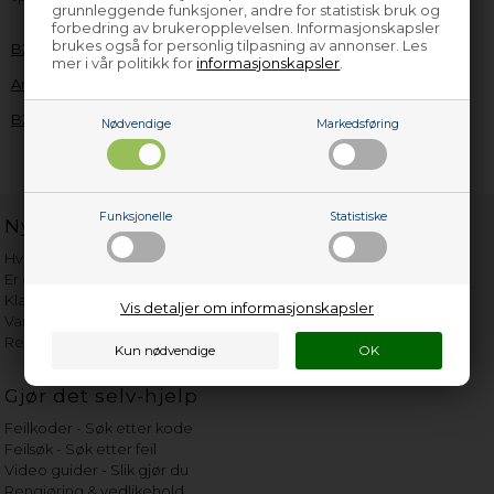
grunnleggende funksjoner, andre for statistisk bruk og
forbedring av brukeropplevelsen. Informasjonskapsler
brukes også for personlig tilpasning av annonser. Les
B2B-logg inn
mer i vår politikk for
informasjonskapsler
.
Anmod om B2B-logg inn
B2B-logg ut
Nødvendige
Markedsføring
Funksjonelle
Statistiske
Nyttige lenker
Hvor gammelt er apparatet mitt?
Er det verdt å reparere?
Klage på bassengrobot
Vis detaljer om informasjonskapsler
Vannets hardhetsgrad
Reservedeler etter merke
Gjør det selv-hjelp
Feilkoder - Søk etter kode
Feilsøk - Søk etter feil
Video guider - Slik gjør du
Rengjøring & vedlikehold