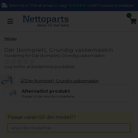
Bestill før kl. 17.00 så sender vi i dag*
>2.000 Trustpilot anmeldelser
0
Netsag
Dør (komplet), Grundig vaskemaskin
Vurdering for
Dør (komplet), Grundig vaskemaskin
Log ind for at bedømme produktet
Alternativt produkt
Passer til de nevnte modellene.
Passar varan till din modell?