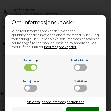
Forhåndsbestill
(Lev. 4-6 virkedager.
Les her
)
30 dagers returrett
Om informasjonskapsler
Siden 2013
Vi bruker informasjonskapsler. Noen for
grunnleggende funksjoner, andre for statistisk bruk og
forbedring av brukeropplevelsen. Informasjonskapsler
brukes også for personlig tilpasning av annonser. Les
Produktinfo
Spørsmål om varen?
mer i vår politikk for
informasjonskapsler
.
7182482800
Nødvendige
Markedsføring
Funksjonelle
Statistiske
Nyttige lenker
Hvor gammelt er apparatet mitt?
Vis detaljer om informasjonskapsler
Er det verdt å reparere?
Klage på bassengrobot