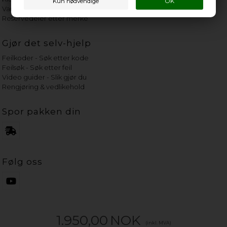
Vannets hardhetsgrad
Reservedeler etter merke
Gjør det selv-hjelp
Feilkoder - Søk etter kode
Feilsøk - Søk etter feil
Video guider - Slik gjør du
Rengjøring & vedlikehold
Spor pakken din
Følg oss
1.950,00
NOK
(inkl. MVA)