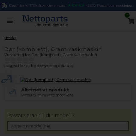
Bestill før kl. 17.00 så sender vi i dag*
>2.000 Trustpilot anmeldelser
0
Netsag
Dør (komplett), Gram vaskmaskin
Vurdering for
Dør (komplett), Gram vaskmaskin
Log ind for at bedømme produktet
Alternativt produkt
Passer til de nevnte modellene.
Passar varan till din modell?