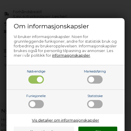
Forhåndsbestill
(Lev. 4-6 virkedager.
Les her
)
30 dagers returrett
Om informasjonskapsler
Siden 2013
Vi bruker informasjonskapsler. Noen for
grunnleggende funksjoner, andre for statistisk bruk og
forbedring av brukeropplevelsen. Informasjonskapsler
brukes også for personlig tilpasning av annonser. Les
Produktinfo
Spørsmål om varen?
mer i vår politikk for
informasjonskapsler
.
WME61094/1
Nødvendige
Markedsføring
Funksjonelle
Statistiske
Nyttige lenker
Hvor gammelt er apparatet mitt?
Vis detaljer om informasjonskapsler
Er det verdt å reparere?
Klage på bassengrobot