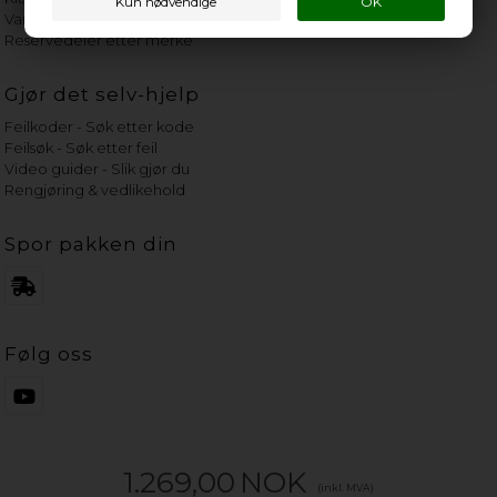
Vannets hardhetsgrad
Reservedeler etter merke
Gjør det selv-hjelp
Feilkoder - Søk etter kode
Feilsøk - Søk etter feil
Video guider - Slik gjør du
Rengjøring & vedlikehold
Spor pakken din
Følg oss
1.269,00
NOK
(inkl. MVA)