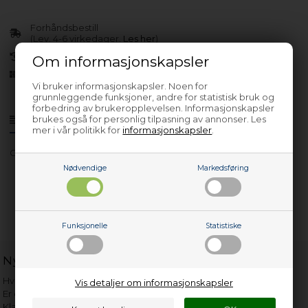
Forhåndsbestill
(Lev. 4-6 virkedager.
Les her
)
30 dagers returrett
Om informasjonskapsler
Siden 2013
Vi bruker informasjonskapsler. Noen for
grunnleggende funksjoner, andre for statistisk bruk og
forbedring av brukeropplevelsen. Informasjonskapsler
brukes også for personlig tilpasning av annonser. Les
Produktinfo
Spørsmål om varen?
mer i vår politikk for
informasjonskapsler
.
Gwn37430
Nødvendige
Markedsføring
Funksjonelle
Statistiske
Nyttige lenker
Hvor gammelt er apparatet mitt?
Vis detaljer om informasjonskapsler
Er det verdt å reparere?
Klage på bassengrobot