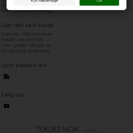
Vannets hardhetsgrad
Reservedeler etter merke
Gjør det selv-hjelp
Feilkoder - Søk etter kode
Feilsøk - Søk etter feil
Video guider - Slik gjør du
Rengjøring & vedlikehold
Spor pakken din
Følg oss
706,83
NOK
(inkl. MVA)