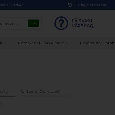
 sender vi i dag*
30 dagers returrett
FÅ SVAR I
VÅRE FAQ
kk
Reservedel - hus & hage
Reservedel - prof
tinfo
Spørsmål om varen?
2