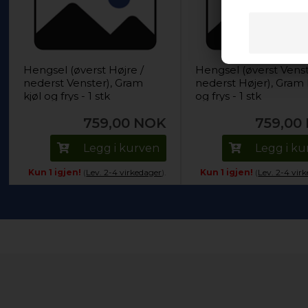
Hengsel (øverst Højre /
Hengsel (øverst Venst
nederst Venster), Gram
nederst Højer), Gram 
kjøl og frys - 1 stk
og frys - 1 stk
759,00
NOK
759,00
Legg i kurven
Legg i k
Kun 1 igjen!
(
Lev. 2-4 virkedager
).
Kun 1 igjen!
(
Lev. 2-4 vir