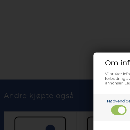
Om inf
Vi bruker inf
forbedring av
annonser. Les
Andre kjøpte også
Nødvendig