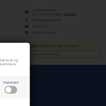
Forhåndsbestill
(Lev. 4-6 virkedager.
Les her
)
30 dagers returrett
Siden 2013
Sikker betaling
Passar varan till din modell?
tisk bruk og
lpasning av
Statistiske