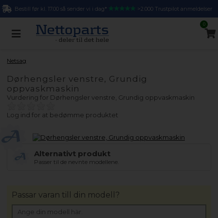
Bestill før kl. 17.00 så sender vi i dag*
>2.000 Trustpilot anmeldelser
0
Netsag
Dørhengsler venstre, Grundig
oppvaskmaskin
Vurdering for
Dørhengsler venstre, Grundig oppvaskmaskin
Log ind for at bedømme produktet
Alternativt produkt
Passer til de nevnte modellene.
Passar varan till din modell?