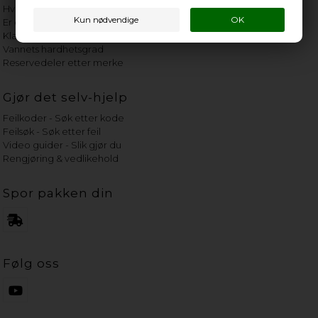
Hvor gammelt er apparatet mitt?
Er det verdt å reparere?
Klage på bassengrobot
Vannets hardhetsgrad
Reservedeler etter merke
Gjør det selv-hjelp
Feilkoder - Søk etter kode
Feilsøk - Søk etter feil
Video guider - Slik gjør du
Rengjøring & vedlikehold
Spor pakken din
Følg oss