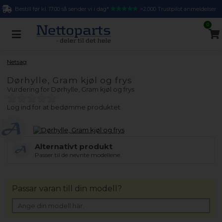
Bestill før kl. 17.00 så sender vi i dag*
>2.000 Trustpilot anmeldelser
0
Netsag
Dørhylle, Gram kjøl og frys
Vurdering for
Dørhylle, Gram kjøl og frys
Log ind for at bedømme produktet
Alternativt produkt
Passer til de nevnte modellene.
Passar varan till din modell?