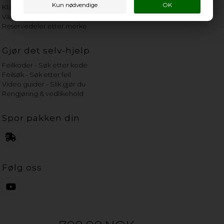
Klage på bassengrobot
Vannets hardhetsgrad
Reservedeler etter merke
Gjør det selv-hjelp
Feilkoder - Søk etter kode
Feilsøk - Søk etter feil
Video guider - Slik gjør du
Rengjøring & vedlikehold
Spor pakken din
Følg oss