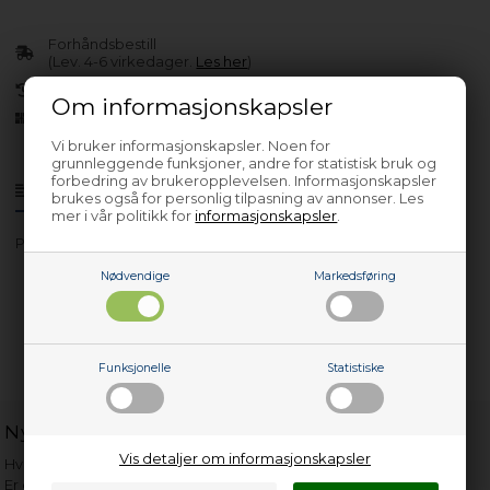
Forhåndsbestill
(Lev. 4-6 virkedager.
Les her
)
30 dagers returrett
Om informasjonskapsler
Siden 2013
Vi bruker informasjonskapsler. Noen for
grunnleggende funksjoner, andre for statistisk bruk og
forbedring av brukeropplevelsen. Informasjonskapsler
Produktinfo
Spørsmål om varen?
brukes også for personlig tilpasning av annonser. Les
mer i vår politikk for
informasjonskapsler
.
Prod./Art/Servicenr.: KS 32315 63
Nødvendige
Markedsføring
Funksjonelle
Statistiske
Nyttige lenker
Vis detaljer om informasjonskapsler
Hvor gammelt er apparatet mitt?
Er det verdt å reparere?