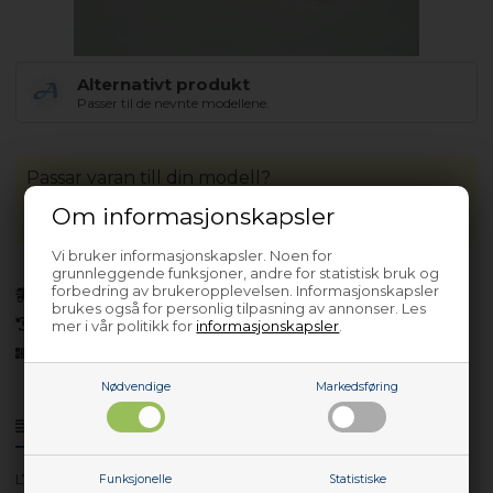
Alternativt produkt
Passer til de nevnte modellene.
Passar varan till din modell?
Om informasjonskapsler
Vi bruker informasjonskapsler. Noen for
grunnleggende funksjoner, andre for statistisk bruk og
forbedring av brukeropplevelsen. Informasjonskapsler
På lager (
Lev. 2-4 virkedager
).
brukes også for personlig tilpasning av annonser. Les
30 dagers returrett
mer i vår politikk for
informasjonskapsler
.
Siden 2013
Nødvendige
Markedsføring
Produktinfo
Spørsmål om varen?
L74859 - 914903919/00
Funksjonelle
Statistiske