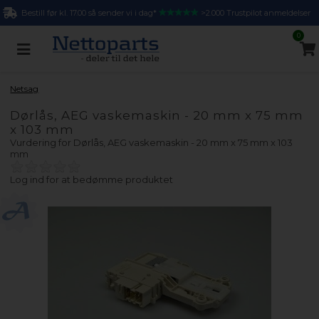
Bestill før kl. 17.00 så sender vi i dag*
>2.000 Trustpilot anmeldelser
0
Netsag
Dørlås, AEG vaskemaskin - 20 mm x 75 mm
x 103 mm
Vurdering for
Dørlås, AEG vaskemaskin - 20 mm x 75 mm x 103
mm
Log ind for at bedømme produktet