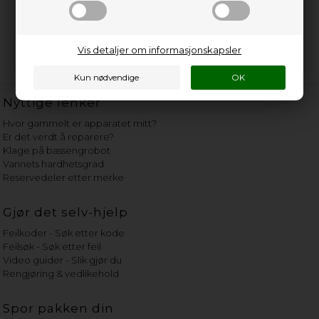
Vis detaljer om informasjonskapsler
Nyttige lenker
Hvor gammelt er apparatet mitt?
Er det verdt å reparere?
Klage på bassengrobot
Vannets hardhetsgrad
Reservedeler etter merke
Gjør det selv-hjelp
Feilkoder - Søk etter kode
Feilsøk - Søk etter feil
Video guider - Slik gjør du
Rengjøring & vedlikehold
Spor pakken din