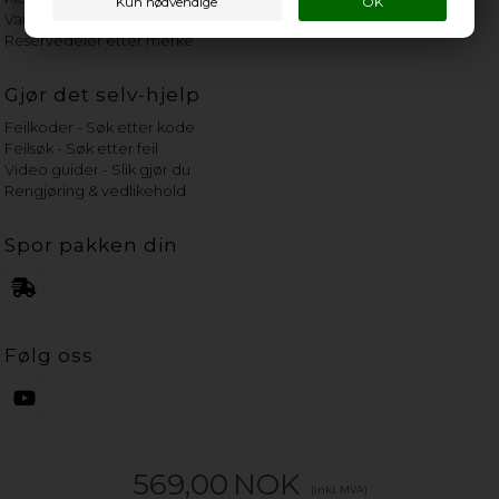
Vannets hardhetsgrad
Reservedeler etter merke
Gjør det selv-hjelp
Feilkoder - Søk etter kode
Feilsøk - Søk etter feil
Video guider - Slik gjør du
Rengjøring & vedlikehold
Spor pakken din
Følg oss
569,00
NOK
(inkl. MVA)