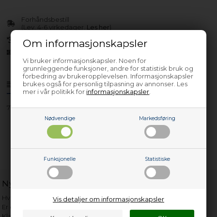
Forhåndsbestill
(Lev. 4-6 virkedager.
Les her
)
30 dagers returrett
Om informasjonskapsler
Siden 2013
Vi bruker informasjonskapsler. Noen for
grunnleggende funksjoner, andre for statistisk bruk og
forbedring av brukeropplevelsen. Informasjonskapsler
brukes også for personlig tilpasning av annonser. Les
Produktinfo
Spørsmål om varen?
mer i vår politikk for
informasjonskapsler
.
7125541100
Nødvendige
Markedsføring
Funksjonelle
Statistiske
Nyttige lenker
Hvor gammelt er apparatet mitt?
Vis detaljer om informasjonskapsler
Er det verdt å reparere?
Klage på bassengrobot