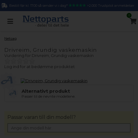
Bestill før kl. 17.00 så sender vi i dag*
>2.000 Trustpilot anmeldelser
0
Netsag
Drivreim, Grundig vaskemaskin
Vurdering for
Drivreim, Grundig vaskemaskin
Log ind for at bedømme produktet
Alternativt produkt
Passer til de nevnte modellene.
Passar varan till din modell?